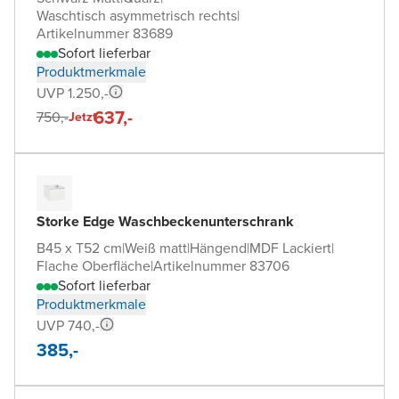
Waschtisch asymmetrisch rechts
|
Artikelnummer 83689
Sofort lieferbar
Produktmerkmale
UVP 1.250,-
637,-
750,-
Jetzt
Storke Edge Waschbeckenunterschrank
B45 x T52 cm
|
Weiß matt
|
Hängend
|
MDF Lackiert
|
Flache Oberfläche
|
Artikelnummer 83706
Sofort lieferbar
Produktmerkmale
UVP 740,-
385,-