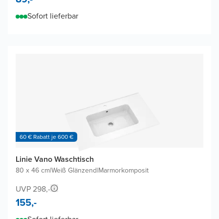
Sofort lieferbar
60 € Rabatt je 600 €
Linie Vano Waschtisch
80 x 46 cm
|
Weiß Glänzend
|
Marmorkomposit
UVP 298,-
155,-