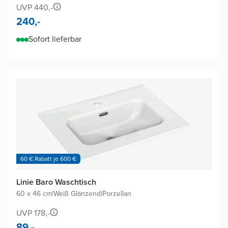
UVP 440,-
240,-
Sofort lieferbar
60 € Rabatt je 600 €
Linie Baro Waschtisch
60 x 46 cm
|
Weiß Glänzend
|
Porzellan
UVP 178,-
89,-