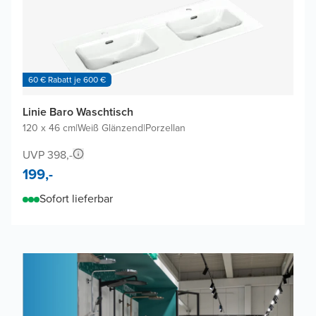
60 € Rabatt je 600 €
Linie Baro Waschtisch
120 x 46 cm
|
Weiß Glänzend
|
Porzellan
UVP 398,-
199,-
Sofort lieferbar