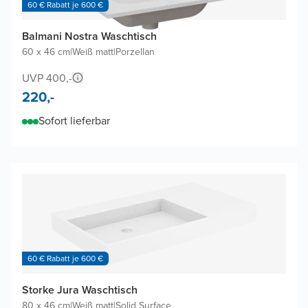
60 € Rabatt je 600 €
Balmani Nostra Waschtisch
60 x 46 cm
|
Weiß matt
|
Porzellan
UVP 400,-
220,-
Sofort lieferbar
60 € Rabatt je 600 €
Storke Jura Waschtisch
80 x 46 cm
|
Weiß matt
|
Solid Surface