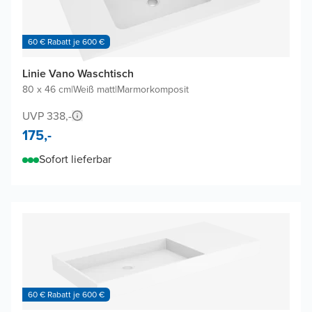
60 € Rabatt je 600 €
Linie Vano Waschtisch
80 x 46 cm
|
Weiß matt
|
Marmorkomposit
UVP 338,-
175,-
Sofort lieferbar
60 € Rabatt je 600 €