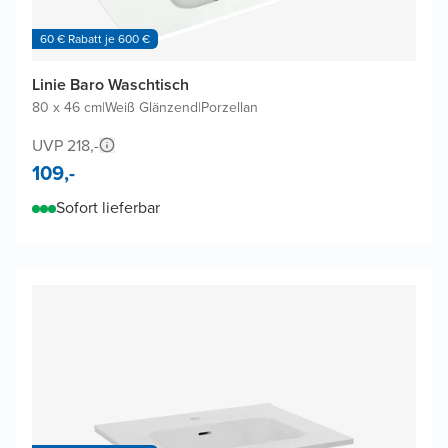
60 € Rabatt je 600 €
Linie Baro Waschtisch
80 x 46 cm
|
Weiß Glänzend
|
Porzellan
UVP 218,-
109,-
Sofort lieferbar