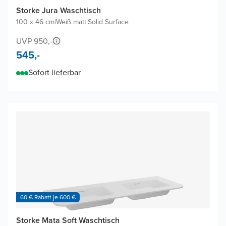
Storke Jura Waschtisch
100 x 46 cm
|
Weiß matt
|
Solid Surface
UVP 950,-
545,-
Sofort lieferbar
60 € Rabatt je 600 €
Storke Mata Soft Waschtisch