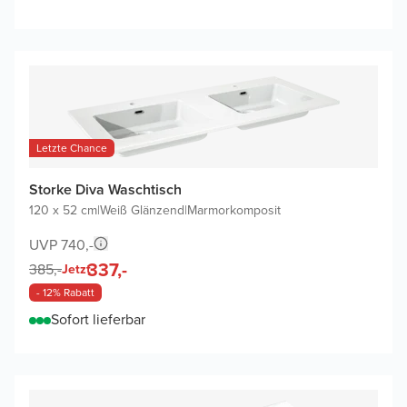
Letzte Chance
Storke Diva Waschtisch
120 x 52 cm
|
Weiß Glänzend
|
Marmorkomposit
UVP 740,-
337,-
385,-
Jetzt
- 12% Rabatt
Sofort lieferbar