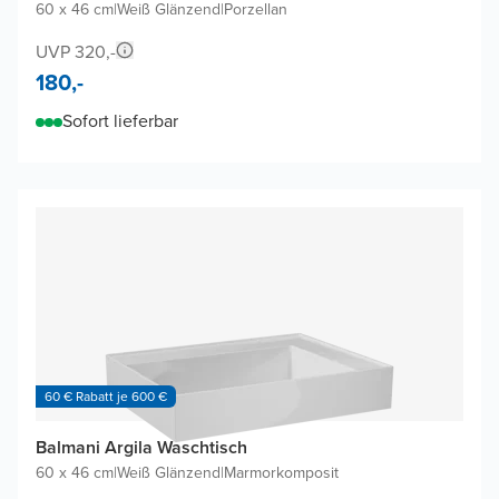
60 x 46 cm
|
Weiß Glänzend
|
Porzellan
UVP 320,-
180,-
Sofort lieferbar
60 € Rabatt je 600 €
Balmani Argila Waschtisch
60 x 46 cm
|
Weiß Glänzend
|
Marmorkomposit