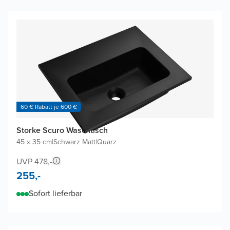
60 € Rabatt je 600 €
Storke Scuro Waschtisch
45 x 35 cm
|
Schwarz Matt
|
Quarz
UVP 478,-
255,-
Sofort lieferbar