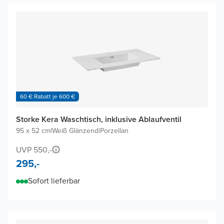
60 € Rabatt je 600 €
Storke Kera Waschtisch, inklusive Ablaufventil
95 x 52 cm
|
Weiß Glänzend
|
Porzellan
UVP 550,-
295,-
Sofort lieferbar