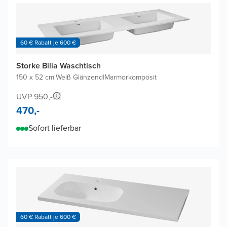
60 € Rabatt je 600 €
Storke Bilia Waschtisch
150 x 52 cm
|
Weiß Glänzend
|
Marmorkomposit
UVP 950,-
470,-
Sofort lieferbar
60 € Rabatt je 600 €