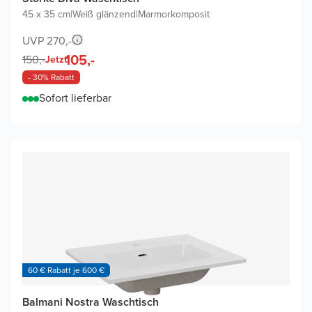
45 x 35 cm
|
Weiß glänzend
|
Marmorkomposit
UVP 270,-
105,-
150,-
Jetzt
- 30% Rabatt
Sofort lieferbar
60 € Rabatt je 600 €
Balmani Nostra Waschtisch