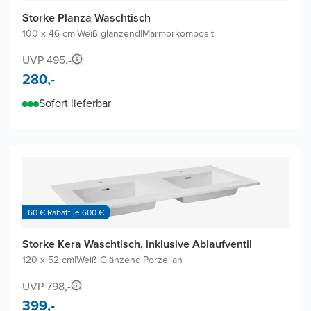
Storke Planza Waschtisch
100 x 46 cm
|
Weiß glänzend
|
Marmorkomposit
UVP 495,-
280,-
Sofort lieferbar
60 € Rabatt je 600 €
Storke Kera Waschtisch, inklusive Ablaufventil
120 x 52 cm
|
Weiß Glänzend
|
Porzellan
UVP 798,-
399,-