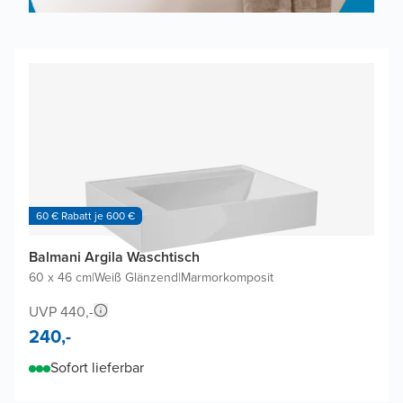
60 € Rabatt je 600 €
Balmani Argila Waschtisch
60 x 46 cm
|
Weiß Glänzend
|
Marmorkomposit
UVP 440,-
240,-
Sofort lieferbar