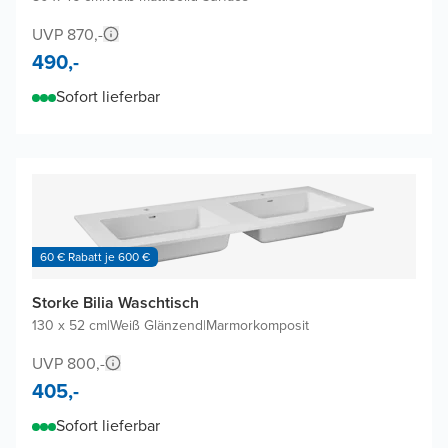
UVP 870,-
490,-
Sofort lieferbar
60 € Rabatt je 600 €
Storke Bilia Waschtisch
130 x 52 cm
|
Weiß Glänzend
|
Marmorkomposit
UVP 800,-
405,-
Sofort lieferbar