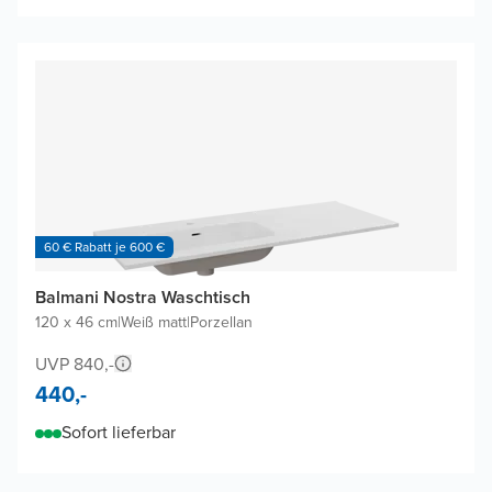
60 € Rabatt je 600 €
Balmani Nostra Waschtisch
120 x 46 cm
|
Weiß matt
|
Porzellan
UVP 840,-
440,-
Sofort lieferbar