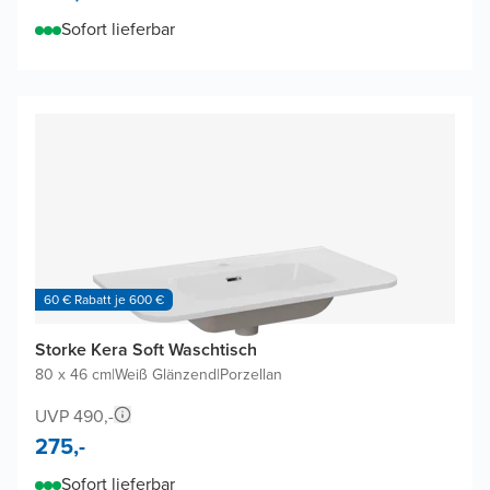
Sofort lieferbar
60 € Rabatt je 600 €
Storke Kera Soft Waschtisch
80 x 46 cm
|
Weiß Glänzend
|
Porzellan
UVP 490,-
275,-
Sofort lieferbar