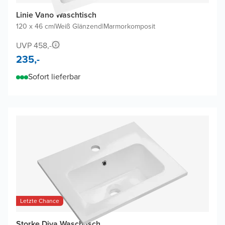
Linie Vano Waschtisch
120 x 46 cm
|
Weiß Glänzend
|
Marmorkomposit
UVP 458,-
235,-
Sofort lieferbar
Letzte Chance
Storke Diva Waschtisch