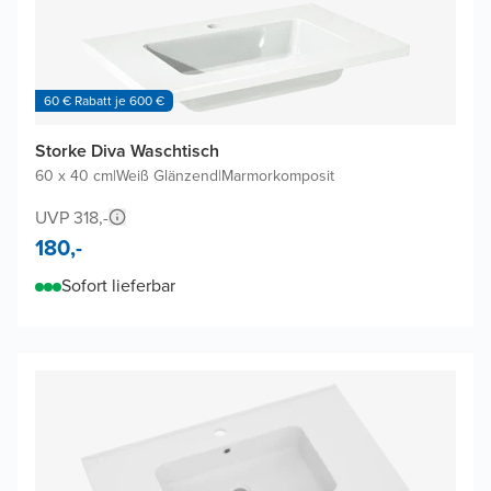
60 € Rabatt je 600 €
Storke Diva Waschtisch
60 x 40 cm
|
Weiß Glänzend
|
Marmorkomposit
UVP 318,-
180,-
Sofort lieferbar