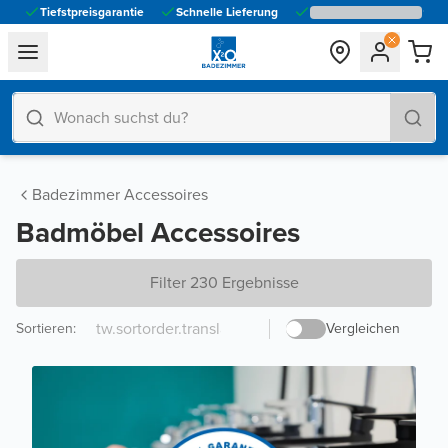
Tiefstpreisgarantie
Schnelle Lieferung
general.navigation.toggle_menu.label
Badezimmer Accessoires
Badmöbel Accessoires
Filter 230 Ergebnisse
Sortieren
:
Vergleichen