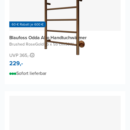
60 € Rabatt je 600 €
Blaufoss Odda Alto Handtuchwärmer
Brushed RoseGold
|
75 x 55 cm
|
50W
UVP 365,-
229,-
Sofort lieferbar