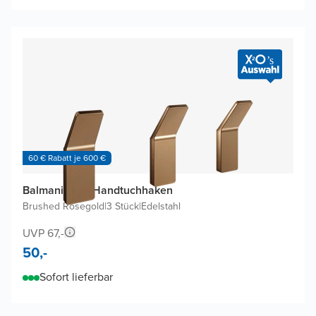
60 € Rabatt je 600 €
Balmani Amo Handtuchhaken
Brushed Rosegold
|
3 Stück
|
Edelstahl
UVP 67,-
50,-
Sofort lieferbar