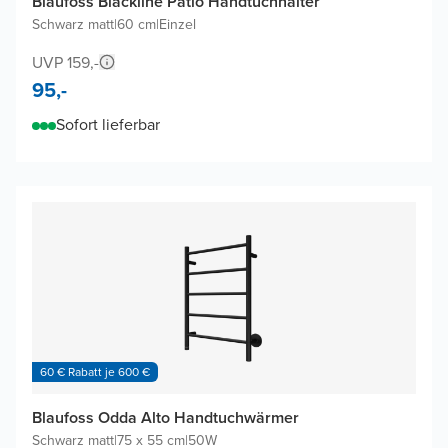
Blaufoss Blackline Patio Handtuchhalter
Schwarz matt
|
60 cm
|
Einzel
UVP 159,-
95,-
Sofort lieferbar
60 € Rabatt je 600 €
Blaufoss Odda Alto Handtuchwärmer
Schwarz matt
|
75 x 55 cm
|
50W