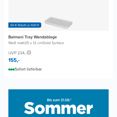
60 € Rabatt je 600 €
Balmani Tray Wandablage
Weiß matt
|
25 x 12 cm
|
Solid Surface
UVP 234,-
155,-
Sofort lieferbar