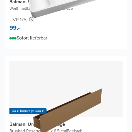
Balmani Spazio Kosmetikschale
Weiß matt
|
32 x 22 cm
|
Solid Surface
UVP 175,-
99,-
Sofort lieferbar
60 € Rabatt je 600 €
Balmani Uma Wandablage
Brushed Rosegold
|
60 x 8,5 cm
|
Edelstahl