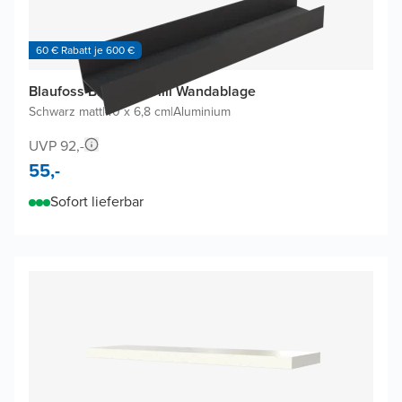
60 € Rabatt je 600 €
Blaufoss Blackline Tilli Wandablage
Schwarz matt
|
40 x 6,8 cm
|
Aluminium
UVP 92,-
55,-
Sofort lieferbar