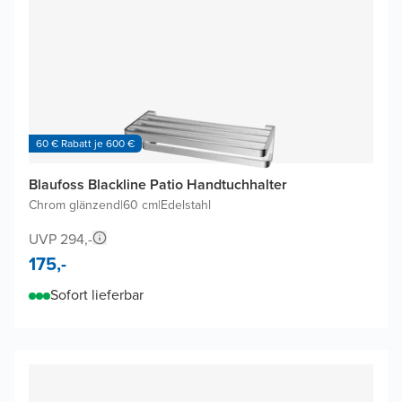
60 € Rabatt je 600 €
Blaufoss Blackline Patio Handtuchhalter
Chrom glänzend
|
60 cm
|
Edelstahl
UVP 294,-
175,-
Sofort lieferbar