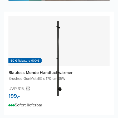
60 € Rabatt je 600 €
Blaufoss Mondo Handtuchwärmer
Brushed GunMetal
|
3 x 170 cm
|
35W
UVP 315,-
199,-
Sofort lieferbar