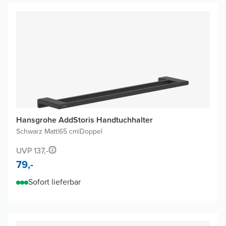
Hansgrohe AddStoris Handtuchhalter
Schwarz Matt
|
65 cm
|
Doppel
UVP 137,-
79,-
Sofort lieferbar