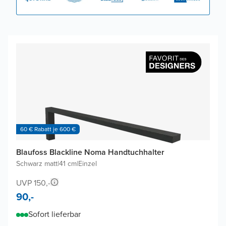
60 € Rabatt je 600 €
Blaufoss Blackline Noma Handtuchhalter
Schwarz matt
|
41 cm
|
Einzel
UVP 150,-
90,-
Sofort lieferbar