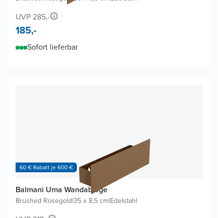
UVP 285,-
185,-
Sofort lieferbar
60 € Rabatt je 600 €
Balmani Uma Wandablage
Brushed Rosegold
|
35 x 8,5 cm
|
Edelstahl