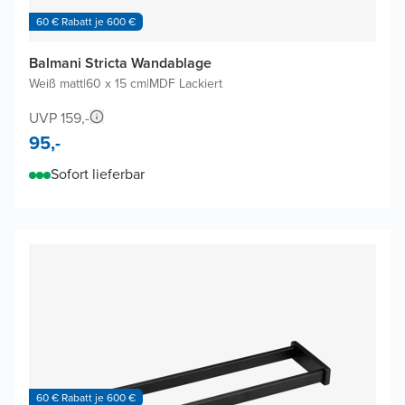
60 € Rabatt je 600 €
Balmani Stricta Wandablage
Weiß matt
|
60 x 15 cm
|
MDF Lackiert
UVP 159,-
95,-
Sofort lieferbar
60 € Rabatt je 600 €