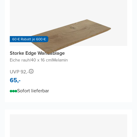
60 € Rabatt je 600 €
Storke Edge Wandablage
Eiche rauh
|
40 x 16 cm
|
Melamin
UVP 92,-
65,-
Sofort lieferbar