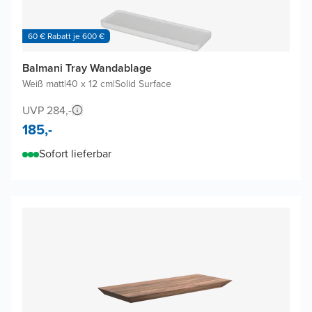
60 € Rabatt je 600 €
Balmani Tray Wandablage
Weiß matt
|
40 x 12 cm
|
Solid Surface
UVP 284,-
185,-
Sofort lieferbar