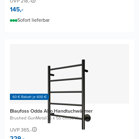
UVP 218,-
145,-
Sofort lieferbar
60 € Rabatt je 600 €
Blaufoss Odda Alto Handtuchwärmer
Brushed GunMetal
|
75 x 55 cm
|
50W
UVP 365,-
229,-