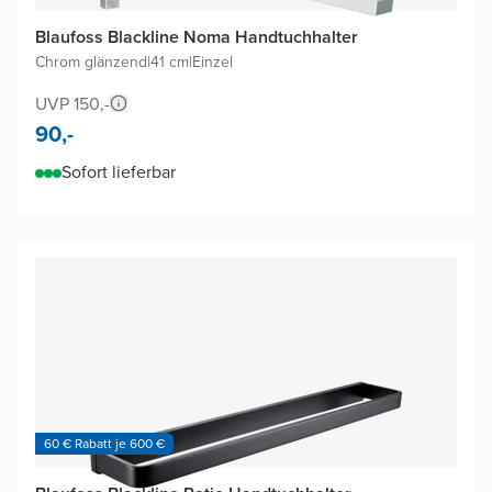
Blaufoss Blackline Noma Handtuchhalter
Chrom glänzend
|
41 cm
|
Einzel
UVP 150,-
90,-
Sofort lieferbar
60 € Rabatt je 600 €