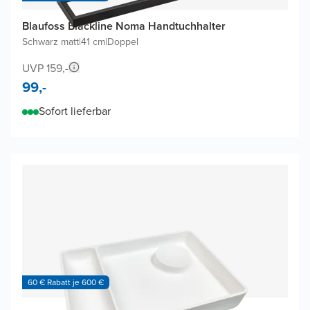
Blaufoss Blackline Noma Handtuchhalter
Schwarz matt
|
41 cm
|
Doppel
UVP 159,-
99,-
Sofort lieferbar
60 € Rabatt je 600 €