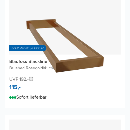
60 € Rabatt je 600 €
Blaufoss Blackline Noma Handtuchhalter
Brushed Rosegold
|
41 cm
|
Doppel
UVP 192,-
115,-
Sofort lieferbar