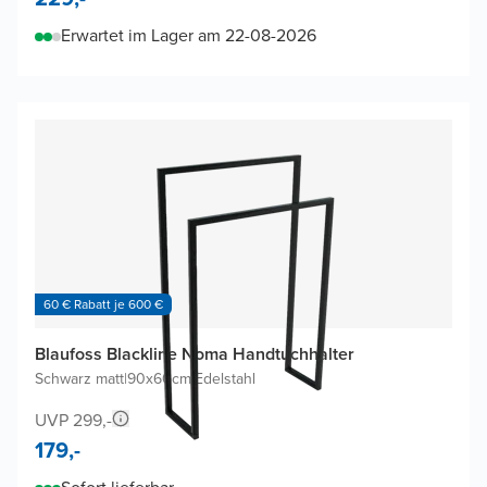
Erwartet im Lager am 22-08-2026
60 € Rabatt je 600 €
Blaufoss Blackline Noma Handtuchhalter
Schwarz matt
|
90x60cm
|
Edelstahl
UVP 299,-
179,-