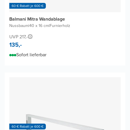
60 € Rabatt je 600 €
Balmani Mitra Wandablage
Nussbaum
|
40 x 16 cm
|
Furnierholz
UVP 217,-
135,-
Sofort lieferbar
60 € Rabatt je 600 €