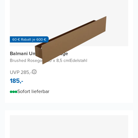
60 € Rabatt je 600 €
Balmani Uma Wandablage
Brushed Rosegold
|
60 x 8,5 cm
|
Edelstahl
UVP 285,-
185,-
Sofort lieferbar