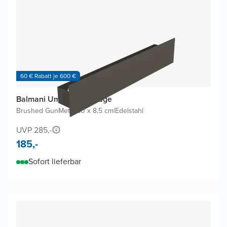
60 € Rabatt je 600 €
Balmani Uma Wandablage
Brushed GunMetal
|
60 x 8,5 cm
|
Edelstahl
UVP 285,-
185,-
Sofort lieferbar