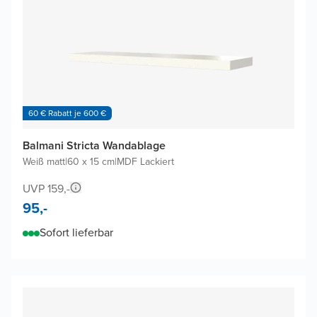
60 € Rabatt je 600 €
Balmani Stricta Wandablage
Weiß matt
|
60 x 15 cm
|
MDF Lackiert
UVP 159,-
95,-
Sofort lieferbar