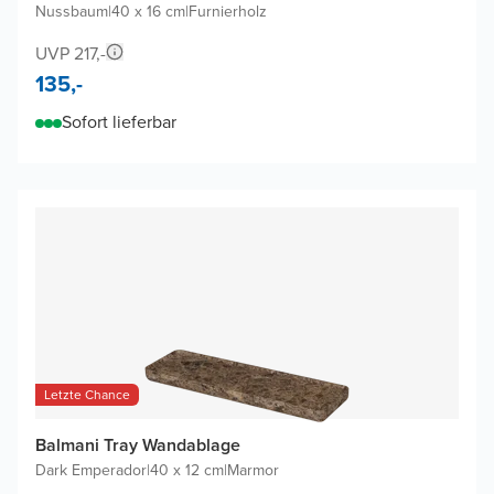
Nussbaum
|
40 x 16 cm
|
Furnierholz
UVP 217,-
135,-
Sofort lieferbar
Letzte Chance
Balmani Tray Wandablage
Dark Emperador
|
40 x 12 cm
|
Marmor