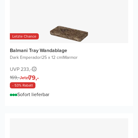
Letzte Chance
Balmani Tray Wandablage
Dark Emperador
|
25 x 12 cm
|
Marmor
UVP 233,-
79,-
169,-
Jetzt
- 53% Rabatt
Sofort lieferbar