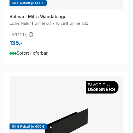
60 € Rabatt je 600 €
Balmani Mitra Wandablage
Eiche Natur Furnier
|
60 x 16 cm
|
Furnierholz
UVP 217,-
135,-
Sofort lieferbar
60 € Rabatt je 600 €