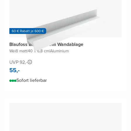
60 € Rabatt je 600 €
Blaufoss Blackline Tilli Wandablage
Weiß matt
|
40 x 6,8 cm
|
Aluminium
UVP 92,-
55,-
Sofort lieferbar