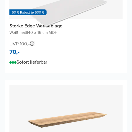
60 € Rabatt je 600 €
Storke Edge Wandablage
Weiß matt
|
40 x 16 cm
|
MDF
UVP 100,-
70,-
Sofort lieferbar