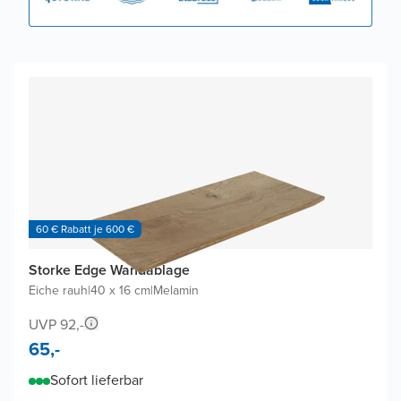
60 € Rabatt je 600 €
Storke Edge Wandablage
Eiche rauh
|
40 x 16 cm
|
Melamin
UVP 92,-
65,-
Sofort lieferbar