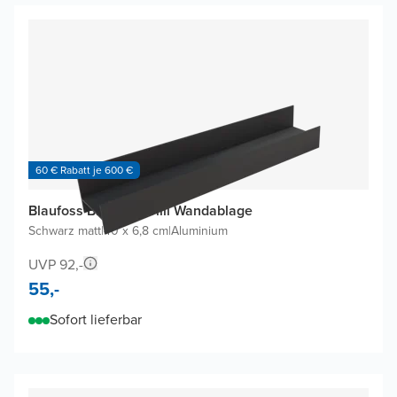
60 € Rabatt je 600 €
Blaufoss Blackline Tilli Wandablage
Schwarz matt
|
40 x 6,8 cm
|
Aluminium
UVP 92,-
55,-
Sofort lieferbar