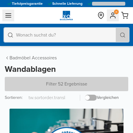
Tiefstpreisgarantie
Schnelle Lieferung
general.navigation.toggle_menu.label
Badmöbel Accessoires
Wandablagen
Filter 52 Ergebnisse
Sortieren
:
Vergleichen