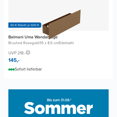
60 € Rabatt je 600 €
Balmani Uma Wandablage
Brushed Rosegold
|
35 x 8,5 cm
|
Edelstahl
UVP 218,-
145,-
Sofort lieferbar