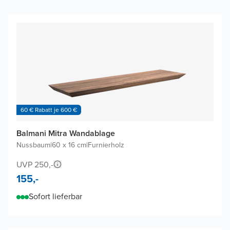
60 € Rabatt je 600 €
Balmani Mitra Wandablage
Nussbaum
|
60 x 16 cm
|
Furnierholz
UVP 250,-
155,-
Sofort lieferbar