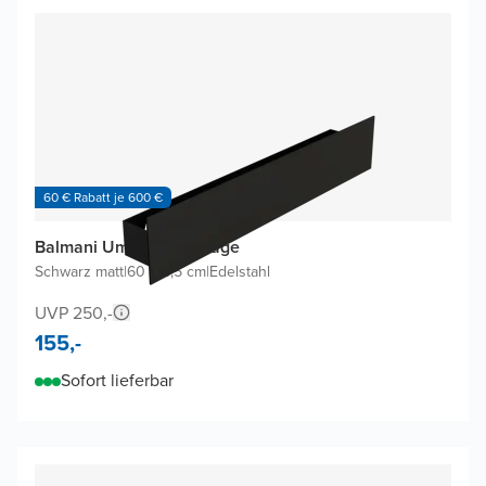
60 € Rabatt je 600 €
Balmani Uma Wandablage
Schwarz matt
|
60 x 8,5 cm
|
Edelstahl
UVP 250,-
155,-
Sofort lieferbar