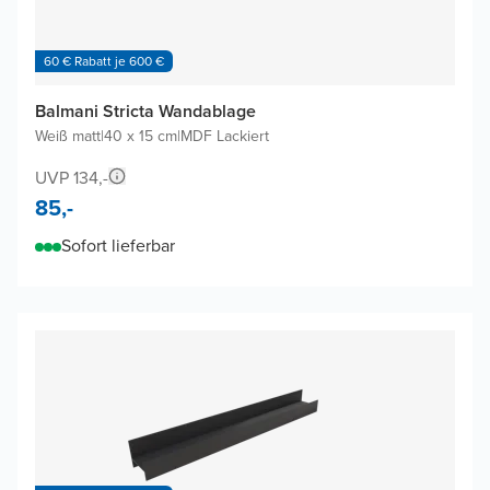
60 € Rabatt je 600 €
Balmani Stricta Wandablage
Weiß matt
|
40 x 15 cm
|
MDF Lackiert
UVP 134,-
85,-
Sofort lieferbar