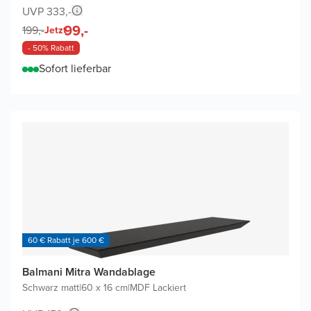
UVP 333,-
99,-
199,-
Jetzt
- 50% Rabatt
Sofort lieferbar
60 € Rabatt je 600 €
Balmani Mitra Wandablage
Schwarz matt
|
60 x 16 cm
|
MDF Lackiert