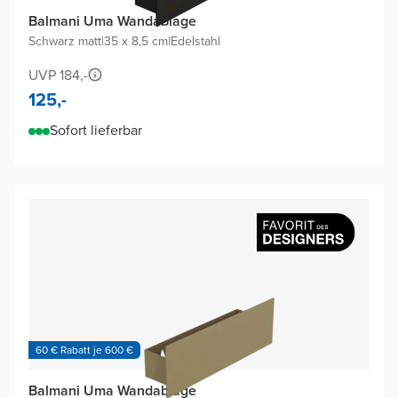
Balmani Uma Wandablage
Schwarz matt
|
35 x 8,5 cm
|
Edelstahl
UVP 184,-
125,-
Sofort lieferbar
60 € Rabatt je 600 €
Balmani Uma Wandablage