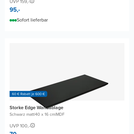
UVP 159,-
95,-
Sofort lieferbar
60 € Rabatt je 600 €
Storke Edge Wandablage
Schwarz matt
|
40 x 16 cm
|
MDF
UVP 100,-
70,-