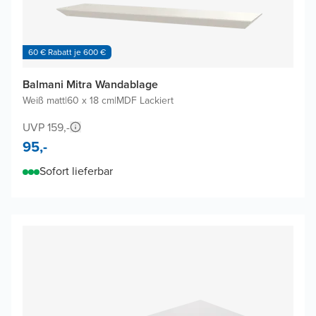
60 € Rabatt je 600 €
Balmani Mitra Wandablage
Weiß matt
|
60 x 18 cm
|
MDF Lackiert
UVP 159,-
95,-
Sofort lieferbar