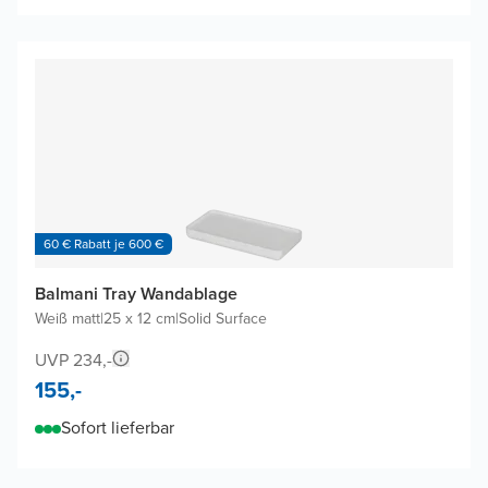
60 € Rabatt je 600 €
Balmani Tray Wandablage
Weiß matt
|
25 x 12 cm
|
Solid Surface
UVP 234,-
155,-
Sofort lieferbar