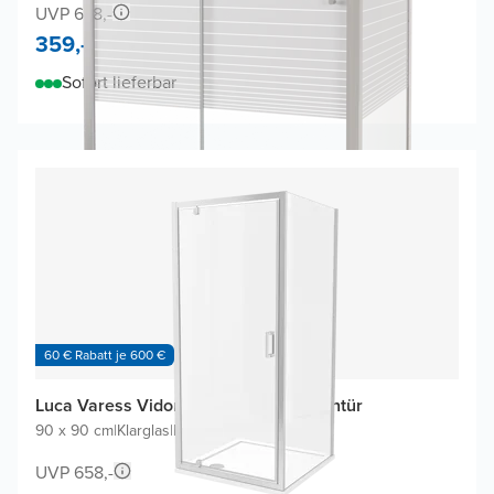
UVP 678,-
359,-
Sofort lieferbar
60 € Rabatt je 600 €
Luca Varess Vidor Eckdusche mit Drehtür
90 x 90 cm
|
Klarglas
|
Profil Chrom
UVP 658,-