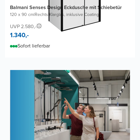
Balmani Senses Design Eckdusche mit Schiebetür
120 x 90 cm
|
Rechts
|
Klarglas, inklusive Coating
UVP 2.580,-
1.340,-
Sofort lieferbar