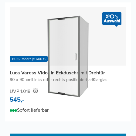
60 € Rabatt je 600 €
Luca Varess Vidor In Eckdusche mit Drehtür
90 x 90 cm
|
Links oder rechts positionierbar
|
Klarglas
UVP 1.018,-
545,-
Sofort lieferbar