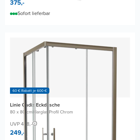
375,-
Sofort lieferbar
60 € Rabatt je 600 €
Linie Cadiz Eckdusche
80 x 80 cm
|
Klarglas
|
Profil Chrom
UVP 438,-
249,-