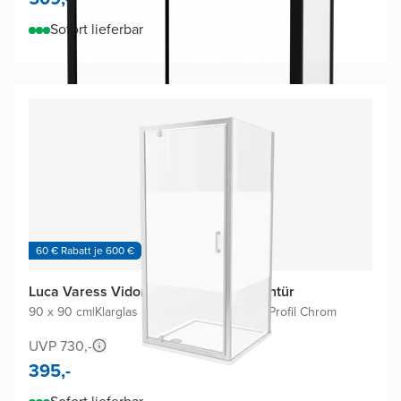
Sofort lieferbar
60 € Rabatt je 600 €
Luca Varess Vidor Eckdusche mit Drehtür
90 x 90 cm
|
Klarglas mit mattiertem Streifen
|
Profil Chrom
UVP 730,-
395,-