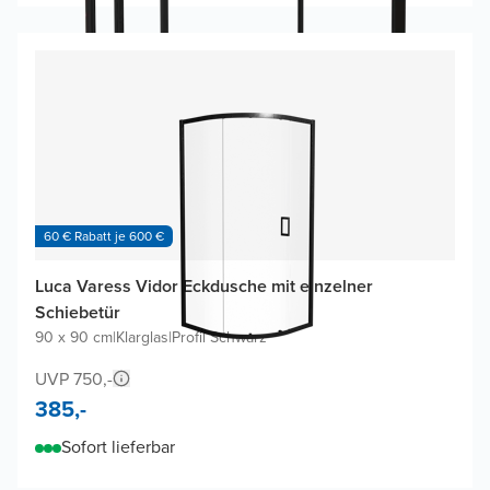
60 € Rabatt je 600 €
Luca Varess Vidor Eckdusche mit einzelner
Schiebetür
90 x 90 cm
|
Klarglas
|
Profil Schwarz
UVP 750,-
385,-
Sofort lieferbar