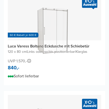
60 € Rabatt je 600 €
Luca Varess Boltano Eckdusche mit Schiebetür
120 x 80 cm
|
Links oder rechts positionierbar
|
Klarglas
UVP 1.570,-
840,-
Sofort lieferbar