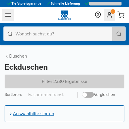
Tiefstpreisgarantie
Schnelle Lieferung
general.navigation.toggle_menu.label
Duschen
Eckduschen
Filter 2330 Ergebnisse
Sortieren
:
Vergleichen
Auswahlhilfe starten