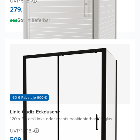
UVP 538,-
279,-
Sofort lieferbar
60 € Rabatt je 600 €
Linie Cadiz Eckdusche
120 x 90 cm
|
Links oder rechts positionierbar
|
Klarglas
UVP 1.018,-
509,-