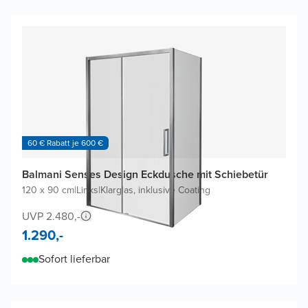
60 € Rabatt je 600 €
Balmani Senses Design Eckdusche mit Schiebetür
120 x 90 cm
|
Links
|
Klarglas, inklusive Coating
UVP 2.480,-
1.290,-
Sofort lieferbar