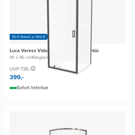
60 € Rabatt je 600 €
Luca Varess Vidor Eckdusche mit Drehtür
90 x 90 cm
|
Klarglas
|
Profil Schwarz
UVP 738,-
399,-
Sofort lieferbar