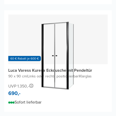
60 € Rabatt je 600 €
Luca Varess Kuresa Eckdusche mit Pendeltür
90 x 90 cm
|
Links oder rechts positionierbar
|
Klarglas
UVP 1.350,-
690,-
Sofort lieferbar