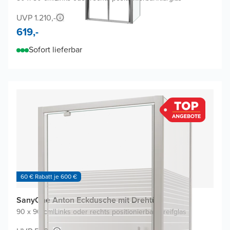
UVP 1.210,-
619,-
Sofort lieferbar
60 € Rabatt je 600 €
SanyOne Anton Eckdusche mit Drehtür
90 x 90 cm
|
Links oder rechts positionierbar
|
Streifglas