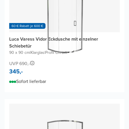
60 € Rabatt je 600 €
Luca Varess Vidor Eckdusche mit einzelner
Schiebetür
90 x 90 cm
|
Klarglas
|
Profil Chrom
UVP 690,-
345,-
Sofort lieferbar