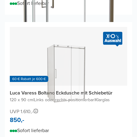
Sofort lieferbar
60 € Rabatt je 600 €
Luca Varess Boltano Eckdusche mit Schiebetür
120 x 90 cm
|
Links oder rechts positionierbar
|
Klarglas
UVP 1.610,-
850,-
Sofort lieferbar