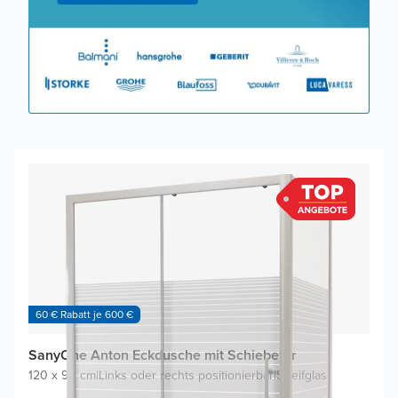
60 € Rabatt je 600 €
SanyOne Anton Eckdusche mit Schiebetür
120 x 90 cm
|
Links oder rechts positionierbar
|
Streifglas