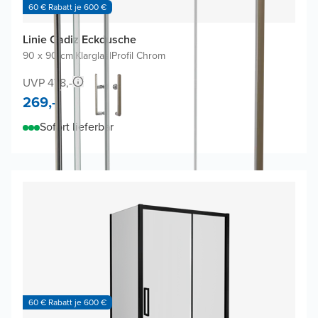
60 € Rabatt je 600 €
Linie Cadiz Eckdusche
90 x 90 cm
|
Klarglas
|
Profil Chrom
UVP 478,-
269,-
Sofort lieferbar
60 € Rabatt je 600 €