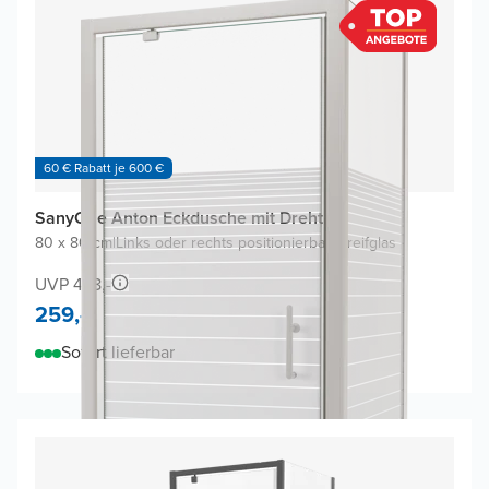
60 € Rabatt je 600 €
SanyOne Anton Eckdusche mit Drehtür
80 x 80 cm
|
Links oder rechts positionierbar
|
Streifglas
UVP 478,-
259,-
Sofort lieferbar