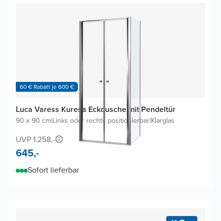
60 € Rabatt je 600 €
Luca Varess Kuresa Eckdusche mit Pendeltür
90 x 90 cm
|
Links oder rechts positionierbar
|
Klarglas
UVP 1.258,-
645,-
Sofort lieferbar