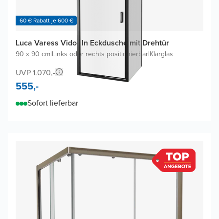
60 € Rabatt je 600 €
Luca Varess Vidor In Eckdusche mit Drehtür
90 x 90 cm
|
Links oder rechts positionierbar
|
Klarglas
UVP 1.070,-
555,-
Sofort lieferbar