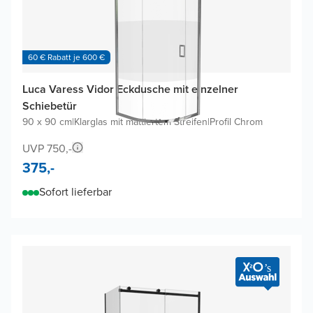
60 € Rabatt je 600 €
Luca Varess Vidor Eckdusche mit einzelner
Schiebetür
90 x 90 cm
|
Klarglas mit mattiertem Streifen
|
Profil Chrom
UVP 750,-
375,-
Sofort lieferbar