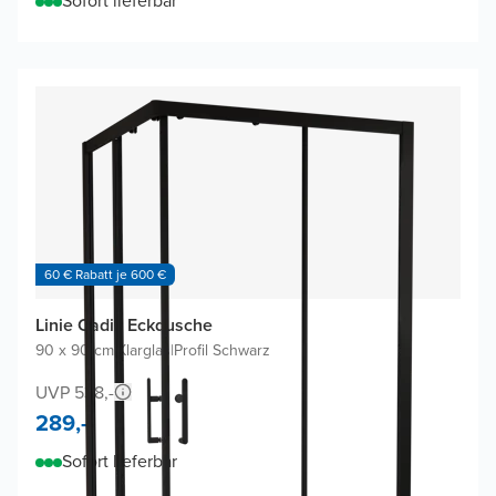
Sofort lieferbar
60 € Rabatt je 600 €
Linie Cadiz Eckdusche
90 x 90 cm
|
Klarglas
|
Profil Schwarz
UVP 538,-
289,-
Sofort lieferbar