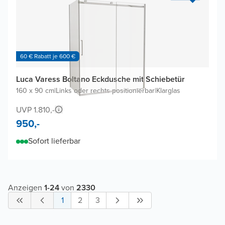
60 € Rabatt je 600 €
Luca Varess Boltano Eckdusche mit Schiebetür
160 x 90 cm
|
Links oder rechts positionierbar
|
Klarglas
UVP 1.810,-
950,-
Sofort lieferbar
Anzeigen
1
-
24
von
2330
1
2
3