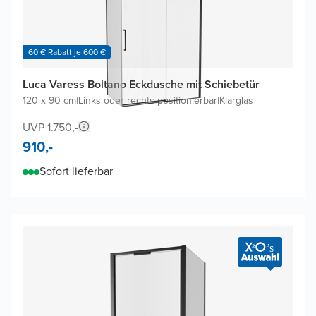
60 € Rabatt je 600 €
Luca Varess Boltano Eckdusche mit Schiebetür
120 x 90 cm
|
Links oder rechts positionierbar
|
Klarglas
UVP 1.750,-
910,-
Sofort lieferbar