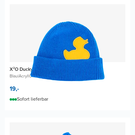
X²O Ducky Mütze
Blau
|
Acryl
|
One size
19,-
Sofort lieferbar