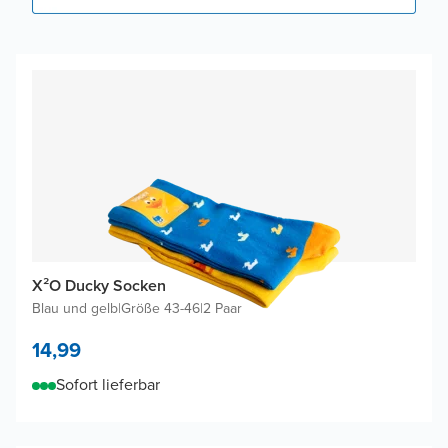
X²O Ducky Socken
Blau und gelb
|
Größe 43-46
|
2 Paar
14,99
Sofort lieferbar