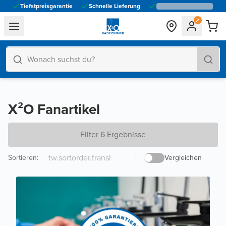
Tiefstpreisgarantie
Schnelle Lieferung
general.navigation.toggle_menu.label
X²O Fanartikel
Filter 6 Ergebnisse
Sortieren
:
Vergleichen