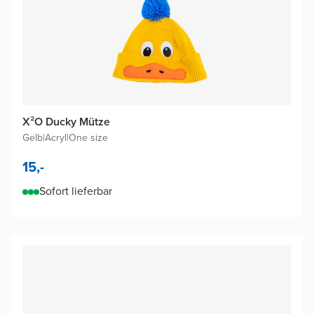
X²O Ducky Mütze
Gelb
|
Acryl
|
One size
15,-
Sofort lieferbar