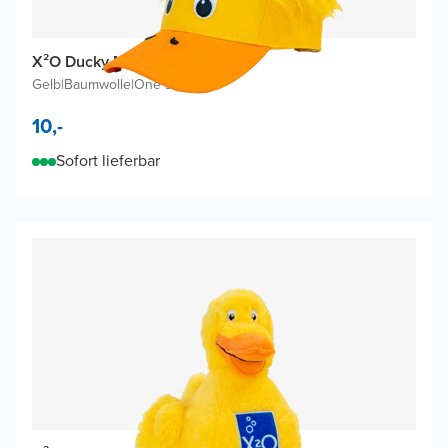
X²O Ducky Mütze mit Perücke
Gelb
|
Baumwolle
|
One size
10,-
Sofort lieferbar