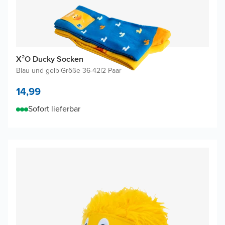
X²O Ducky Socken
Blau und gelb
|
Größe 36-42
|
2 Paar
14,99
Sofort lieferbar