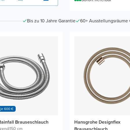
Bis zu 10 Jahre Garantie
60+ Ausstellungsräume vo
 je 600 €
Rainfall Brauseschlauch
Hansgrohe Designflex
nzend
|
150 cm
Brauseschlauch