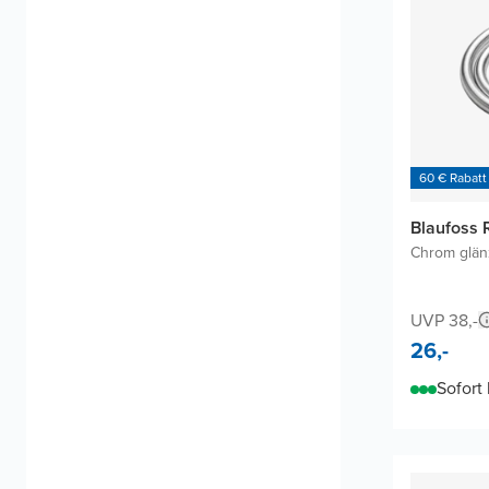
60 € Rabatt
Blaufoss 
Chrom glä
UVP 38,-
26,-
Sofort 