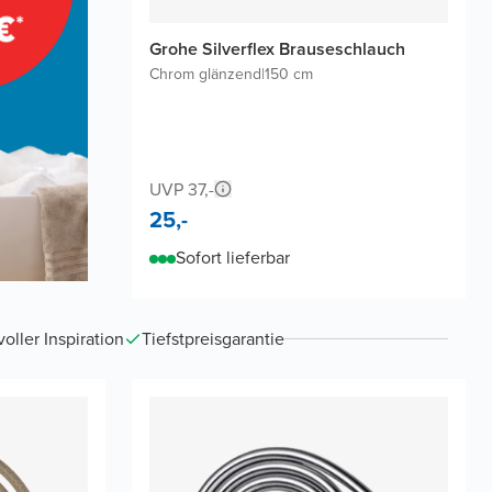
Grohe Silverflex Brauseschlauch
Chrom glänzend
|
150 cm
UVP 37,-
25,-
Sofort lieferbar
ller Inspiration
Tiefstpreisgarantie