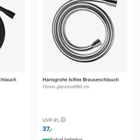
chlauch
Hansgrohe Isiflex Brauseschlauch
Chrom glänzend
|
160 cm
UVP 41,-
37,-
Sofort lieferbar