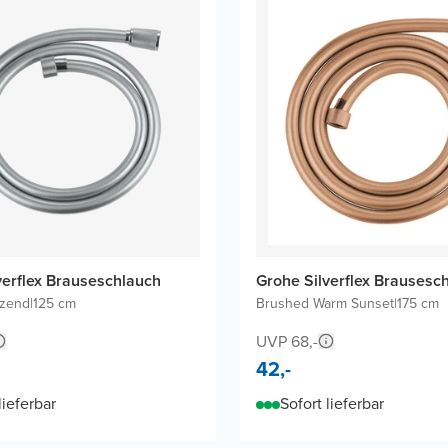
verflex Brauseschlauch
Grohe Silverflex Brausesc
nzend
|
125 cm
Brushed Warm Sunset
|
175 cm
UVP 68,-
42,-
lieferbar
Sofort lieferbar