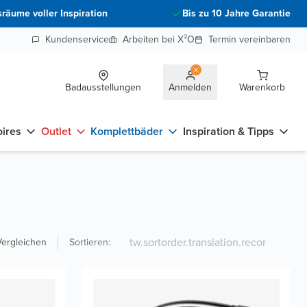
räume voller Inspiration
Bis zu 10 Jahre Garantie
Kundenservice
Arbeiten bei X²O
Termin vereinbaren
Badausstellungen
Anmelden
Warenkorb
ires
Outlet
Komplettbäder
Inspiration & Tipps
Vergleichen
Sortieren
: