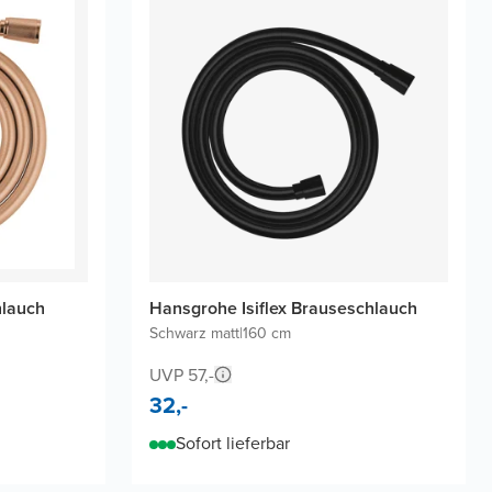
hlauch
Hansgrohe Isiflex Brauseschlauch
Schwarz matt
|
160 cm
UVP 57,-
32,-
Sofort lieferbar