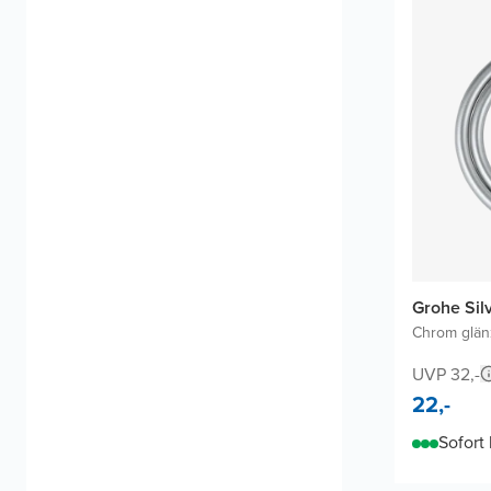
Grohe Sil
Chrom glä
UVP 32,-
22,-
Sofort 