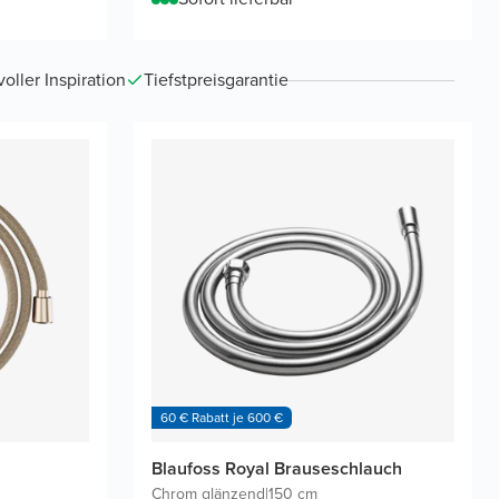
ller Inspiration
Tiefstpreisgarantie
60 € Rabatt je 600 €
Blaufoss Royal Brauseschlauch
Chrom glänzend
|
150 cm