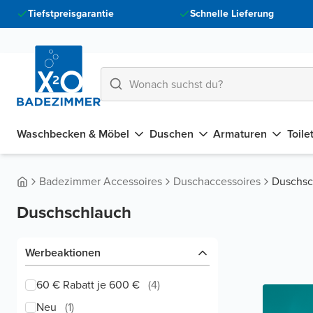
Tiefstpreisgarantie
Schnelle Lieferung
Waschbecken & Möbel
Duschen
Armaturen
Toile
Badezimmer Accessoires
Duschaccessoires
Duschsc
Duschschlauch
Werbeaktionen
60 € Rabatt je 600 €
(
4
)
Neu
(
1
)