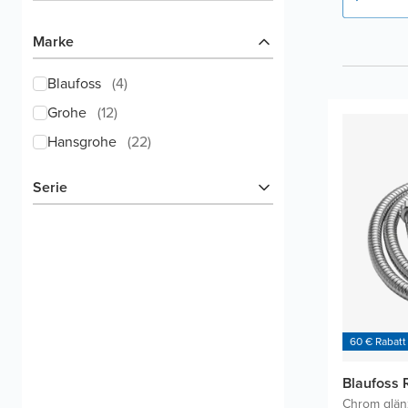
Marke
Blaufoss
(
4
)
Grohe
(
12
)
Hansgrohe
(
22
)
Serie
60 € Rabatt
Blaufoss 
Chrom glä