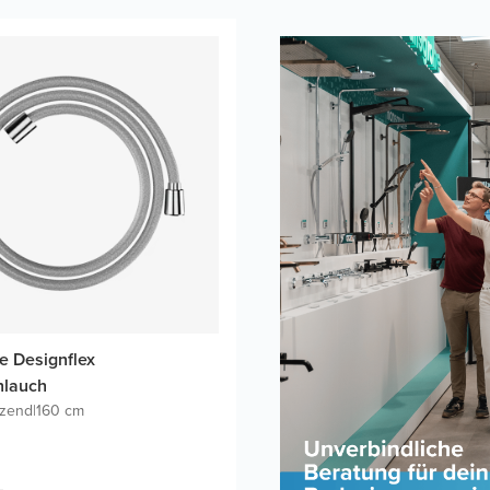
 Designflex
hlauch
nzend
|
160 cm