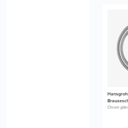
Hansgrohe
Brausesc
Chrom glä