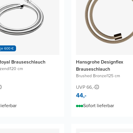
 je 600 €
Royal Brauseschlauch
Hansgrohe Designflex
nzend
|
120 cm
Brauseschlauch
Brushed Bronze
|
125 cm
UVP 66,-
44,-
lieferbar
Sofort lieferbar