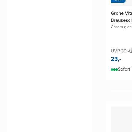
Grohe Vita
Brausesc
Chrom glä
UVP 39,-
23,-
Sofort 