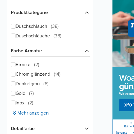
Produktkategorie
Duschschlauch
(
38
)
Duschschläuche
(
38
)
Farbe Armatur
Bronze
(
2
)
Chrom glänzend
(
14
)
Dunkelgrau
(
6
)
Gold
(
7
)
Inox
(
2
)
Mehr anzeigen
Detailfarbe