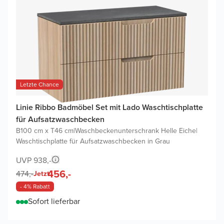
Letzte Chance
Linie Ribbo Badmöbel Set mit Lado Waschtischplatte
für Aufsatzwaschbecken
B100 cm x T46 cm
|
Waschbeckenunterschrank Helle Eiche
|
Waschtischplatte für Aufsatzwaschbecken in Grau
UVP 938,-
456,-
474,-
Jetzt
- 4% Rabatt
Sofort lieferbar