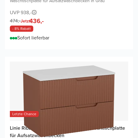
Waschtischplatte für Aufsatzwaschbecken in Grau
UVP 938,-
436,-
474,-
Jetzt
- 8% Rabatt
Sofort lieferbar
Letzte Chance
Linie Ribbo Badmöbel Set mit Lado Waschtischplatte
für Aufsatzwaschbecken