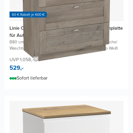
60 € Rabatt je 600 €
Linie Classo Badmöbel Set mit Lado Waschtischplatte
für Aufsatzwaschbecken
B80 cm x T46 cm
|
Waschbeckenunterschrank Graue Eiche
|
Waschtischplatte für Aufsatzwaschbecken in Terrazzo Weiß
UVP 1.058,-
529,-
Sofort lieferbar