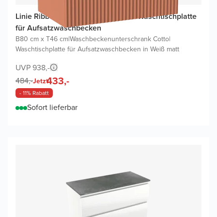
Linie Ribbo Badmöbel Set mit Lado Waschtischplatte
für Aufsatzwaschbecken
B80 cm x T46 cm
|
Waschbeckenunterschrank Cotto
|
Waschtischplatte für Aufsatzwaschbecken in Weiß matt
UVP 938,-
433,-
484,-
Jetzt
- 11% Rabatt
Sofort lieferbar