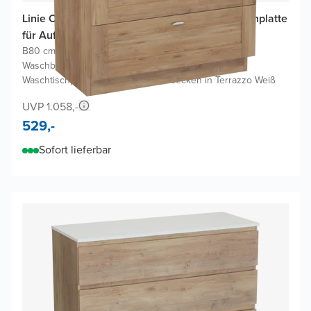
Linie Classo Badmöbel Set mit Lado Waschtischplatte
für Aufsatzwaschbecken
B80 cm x T46 cm
|
Waschbeckenunterschrank Naturbelassene Eiche
|
Waschtischplatte für Aufsatzwaschbecken in Terrazzo Weiß
UVP 1.058,-
529,-
Sofort lieferbar