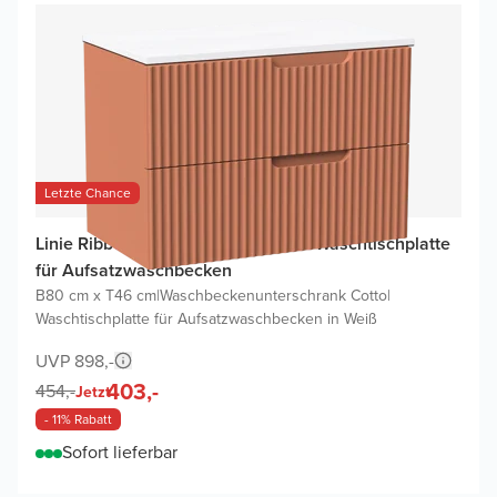
Letzte Chance
Linie Ribbo Badmöbel Set mit Lado Waschtischplatte
für Aufsatzwaschbecken
B80 cm x T46 cm
|
Waschbeckenunterschrank Cotto
|
Waschtischplatte für Aufsatzwaschbecken in Weiß
UVP 898,-
403,-
454,-
Jetzt
- 11% Rabatt
Sofort lieferbar