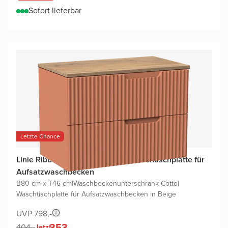
Sofort lieferbar
Letzte Chance
Linie Ribbo Badmöbel mit Lado Waschtischplatte für
Aufsatzwaschbecken
B80 cm x T46 cm
|
Waschbeckenunterschrank Cotto
|
Waschtischplatte für Aufsatzwaschbecken in Beige
UVP 798,-
353,-
404,-
Jetzt