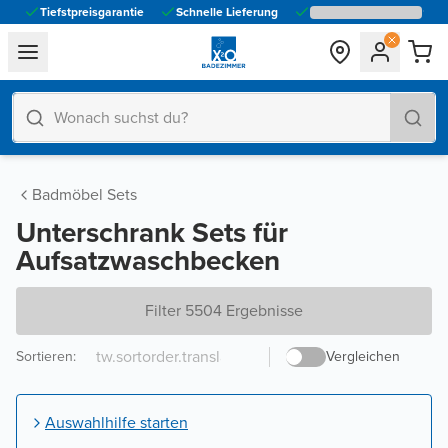
Tiefstpreisgarantie
Schnelle Lieferung
general.navigation.toggle_menu.label
Badmöbel Sets
Unterschrank Sets für
Aufsatzwaschbecken
Filter 5504 Ergebnisse
Sortieren
:
Vergleichen
Auswahlhilfe starten