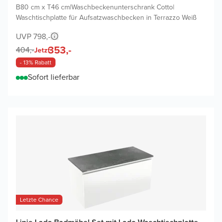
B80 cm x T46 cm
|
Waschbeckenunterschrank Cotto
|
Waschtischplatte für Aufsatzwaschbecken in Terrazzo Weiß
UVP 798,-
353,-
404,-
Jetzt
- 13% Rabatt
Sofort lieferbar
Letzte Chance