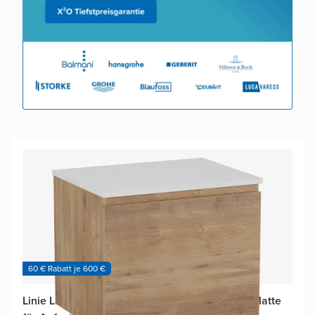
60 € Rabatt je 600 €
Linie Lado Badmöbel Set mit Lado Waschtischplatte