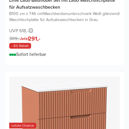
Linie Lado Badmöbel Set mit Lado Waschtischplatte
für Aufsatzwaschbecken
B100 cm x T46 cm
|
Waschbeckenunterschrank Weiß glänzend
|
Waschtischplatte für Aufsatzwaschbecken in Grau
UVP 618,-
291,-
309,-
Jetzt
- 6% Rabatt
Sofort lieferbar
Letzte Chance