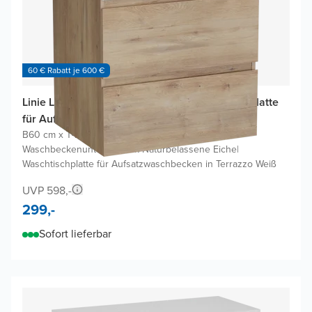
60 € Rabatt je 600 €
Linie Lado Badmöbel Set mit Lado Waschtischplatte
für Aufsatzwaschbecken
B60 cm x T46 cm
|
Waschbeckenunterschrank Naturbelassene Eiche
|
Waschtischplatte für Aufsatzwaschbecken in Terrazzo Weiß
UVP 598,-
299,-
Sofort lieferbar