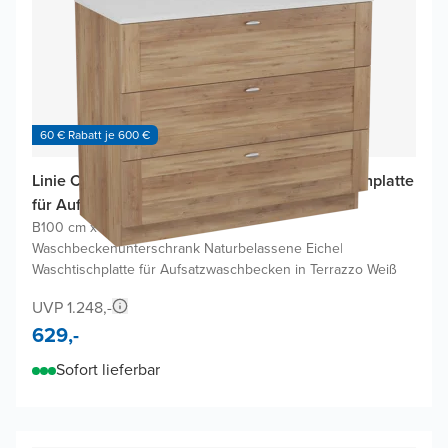
60 € Rabatt je 600 €
Linie Classo Badmöbel Set mit Lado Waschtischplatte
für Aufsatzwaschbecken
B100 cm x T46 cm
|
Waschbeckenunterschrank Naturbelassene Eiche
|
Waschtischplatte für Aufsatzwaschbecken in Terrazzo Weiß
UVP 1.248,-
629,-
Sofort lieferbar