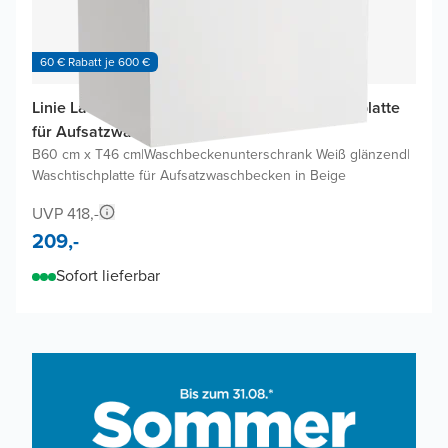
60 € Rabatt je 600 €
Linie Lado Badmöbel Set mit Lado Waschtischplatte
für Aufsatzwaschbecken
B60 cm x T46 cm
|
Waschbeckenunterschrank Weiß glänzend
|
Waschtischplatte für Aufsatzwaschbecken in Beige
UVP 418,-
209,-
Sofort lieferbar