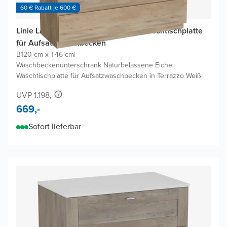
60 € Rabatt je 600 €
Linie Lado Badmöbel Set mit Lado Waschtischplatte
für Aufsatzwaschbecken
B120 cm x T46 cm
|
Waschbeckenunterschrank Naturbelassene Eiche
|
Waschtischplatte für Aufsatzwaschbecken in Terrazzo Weiß
UVP 1.198,-
669,-
Sofort lieferbar