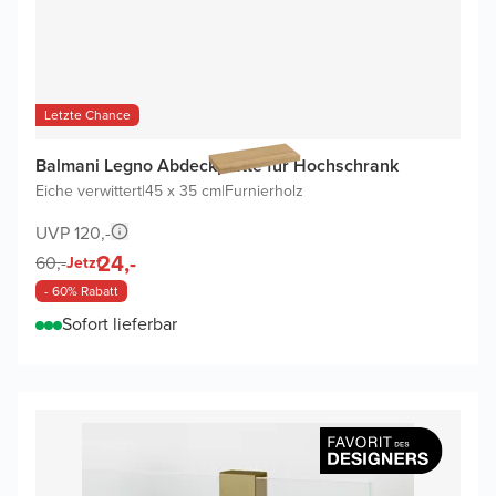
Letzte Chance
Balmani Legno Abdeckplatte für Hochschrank
Eiche verwittert
|
45 x 35 cm
|
Furnierholz
UVP 120,-
24,-
60,-
Jetzt
- 60% Rabatt
Sofort lieferbar