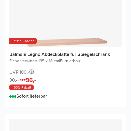
Letzte Chance
Balmani Legno Abdeckplatte für Spiegelschrank
Eiche verwittert
|
135 x 18 cm
|
Furnierholz
UVP 180,-
36,-
90,-
Jetzt
- 60% Rabatt
Sofort lieferbar