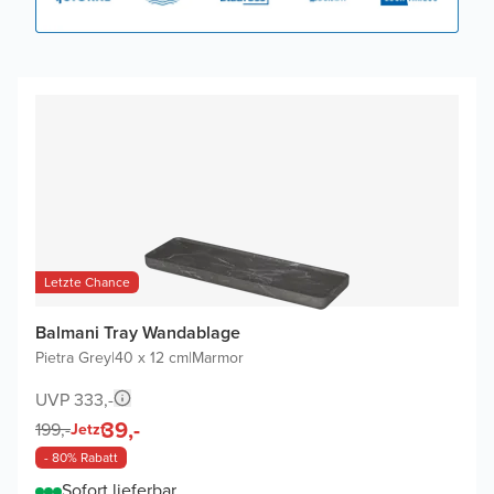
Letzte Chance
Balmani Tray Wandablage
Pietra Grey
|
40 x 12 cm
|
Marmor
UVP 333,-
39,-
199,-
Jetzt
- 80% Rabatt
Sofort lieferbar