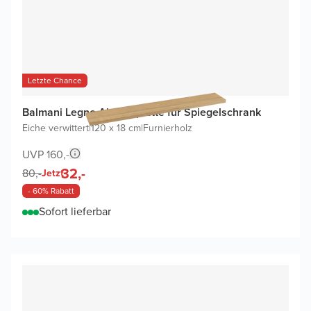
Letzte Chance
Balmani Legno Abdeckplatte für Spiegelschrank
Eiche verwittert
|
120 x 18 cm
|
Furnierholz
UVP 160,-
32,-
80,-
Jetzt
- 60% Rabatt
Sofort lieferbar