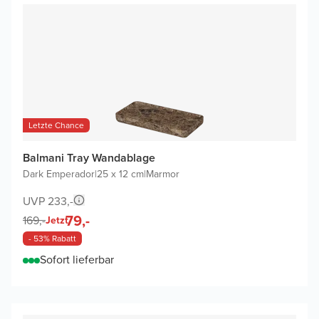
Letzte Chance
Balmani Tray Wandablage
Dark Emperador
|
25 x 12 cm
|
Marmor
UVP 233,-
79,-
169,-
Jetzt
- 53% Rabatt
Sofort lieferbar