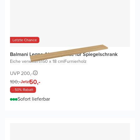
Letzte Chance
Balmani Legno Abdeckplatte für Spiegelschrank
Eiche verwittert
|
150 x 18 cm
|
Furnierholz
UVP 200,-
50,-
100,-
Jetzt
- 50% Rabatt
Sofort lieferbar