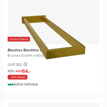
Letzte Chance
Blaufoss Blackline Noma Handtuchhalter
Brushed Gold
|
41 cm
|
Doppel
UVP 182,-
54,-
109,-
Jetzt
- 50% Rabatt
Sofort lieferbar