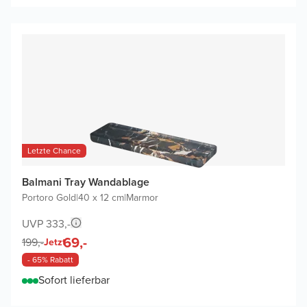
Letzte Chance
Balmani Tray Wandablage
Portoro Gold
|
40 x 12 cm
|
Marmor
UVP 333,-
69,-
199,-
Jetzt
- 65% Rabatt
Sofort lieferbar