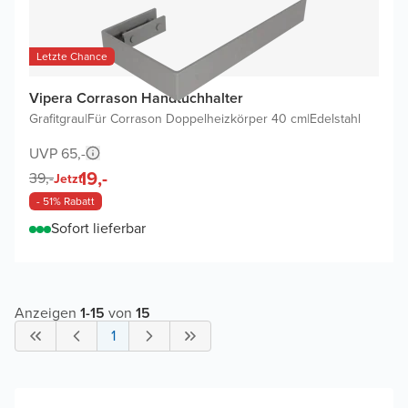
Letzte Chance
Vipera Corrason Handtuchhalter
Grafitgrau
|
Für Corrason Doppelheizkörper 40 cm
|
Edelstahl
UVP 65,-
19,-
39,-
Jetzt
- 51% Rabatt
Sofort lieferbar
Anzeigen
1
-
15
von
15
1