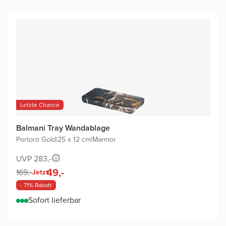
Letzte Chance
Balmani Tray Wandablage
Portoro Gold
|
25 x 12 cm
|
Marmor
UVP 283,-
49,-
169,-
Jetzt
- 71% Rabatt
Sofort lieferbar