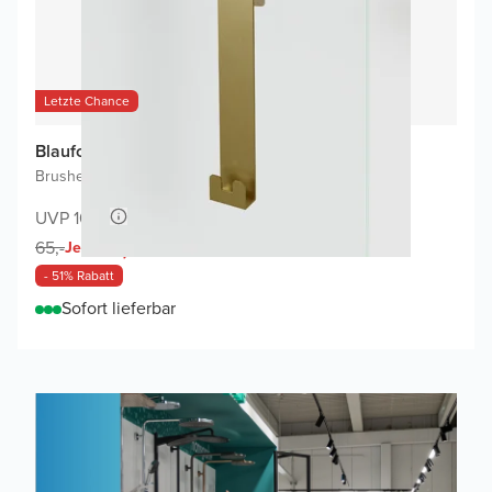
Letzte Chance
Blaufoss Gulio Handtuchhaken
Brushed Gold
|
1 Stück
|
Edelstahl
UVP 109,-
32,-
65,-
Jetzt
- 51% Rabatt
Sofort lieferbar