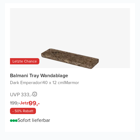
Letzte Chance
Balmani Tray Wandablage
Dark Emperador
|
40 x 12 cm
|
Marmor
UVP 333,-
99,-
199,-
Jetzt
- 50% Rabatt
Sofort lieferbar