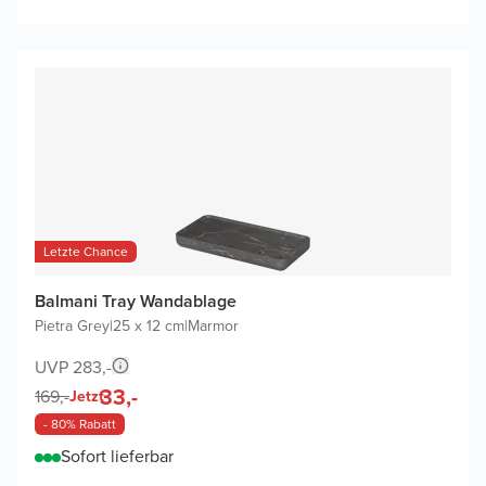
Letzte Chance
Balmani Tray Wandablage
Pietra Grey
|
25 x 12 cm
|
Marmor
UVP 283,-
33,-
169,-
Jetzt
- 80% Rabatt
Sofort lieferbar