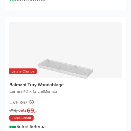
Letzte Chance
Balmani Tray Wandablage
Carrara
|
40 x 12 cm
|
Marmor
UVP 367,-
69,-
219,-
Jetzt
- 68% Rabatt
Sofort lieferbar