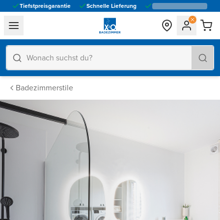
Tiefstpreisgarantie
Schnelle Lieferung
general.navigation.toggle_menu.label
Badezimmerstile