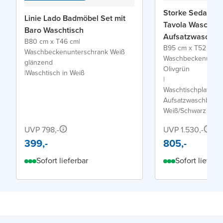
Storke Seda Bad
Linie Lado Badmöbel Set mit
Tavola Waschtisc
Baro Waschtisch
Aufsatzwaschbe
B80 cm x T46 cm
|
B95 cm x T52 cm
|
Waschbeckenunterschrank Weiß
Waschbeckenunter
glänzend
Olivgrün
|
Waschtisch in Weiß
|
Waschtischplatte fü
Aufsatzwaschbecken
Weiß/Schwarz matt
UVP 798,-
UVP 1.530,-
399,-
805,-
Sofort lieferbar
Sofort lieferb