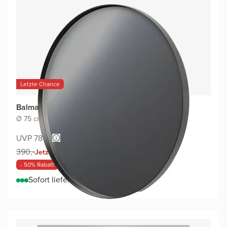
Letzte Chance
Balmani Giro Round Badspiegel
Ø 75 cm
|
GunMetal
|
Rund
UVP 780,-
195,-
390,-
Jetzt
- 50% Rabatt
Sofort lieferbar