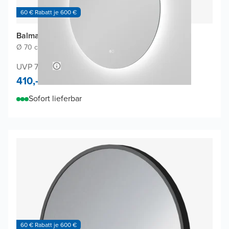
60 € Rabatt je 600 €
Balmani Giro Touch Badspiegel
Ø 70 cm
|
Spiegel ohne Rahmen
|
Rund
UVP 740,-
410,-
Sofort lieferbar
60 € Rabatt je 600 €