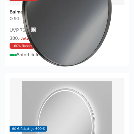
Balmani Giro Round Badspiegel
Ø 90 cm
|
GunMetal
|
Rund
UVP 760,-
152,-
380,-
Jetzt
- 60% Rabatt
Sofort lieferbar
60 € Rabatt je 600 €