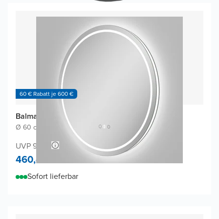
60 € Rabatt je 600 €
Balmani Ghost Touch Badspiegel
Ø 60 cm
|
Spiegel ohne Rahmen
|
Rund
UVP 900,-
460,-
Sofort lieferbar