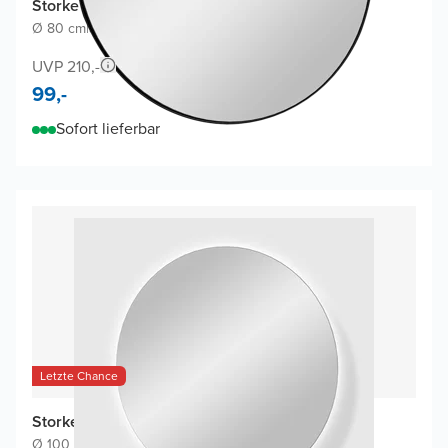
Storke Nero Badspiegel
Ø 80 cm
|
Schwarz
|
Rund
UVP 210,-
99,-
Sofort lieferbar
Letzte Chance
Storke Disc Badspiegel
Ø 100 cm
|
Spiegel ohne Rahmen
|
Rund