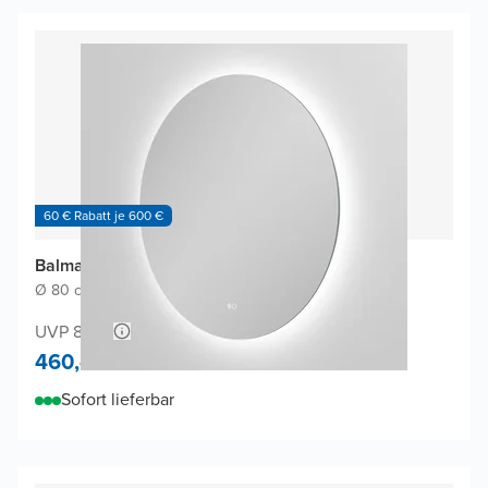
60 € Rabatt je 600 €
Balmani Giro Touch Badspiegel
Ø 80 cm
|
Spiegel ohne Rahmen
|
Rund
UVP 820,-
460,-
Sofort lieferbar