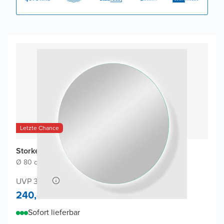
Letzte Chance
Storke Disc Badspiegel
Ø 80 cm
|
Spiegel ohne Rahmen
|
Rund
UVP 390,-
240,-
Sofort lieferbar