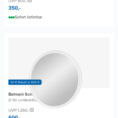
UVP 800,-
350,-
Sofort lieferbar
60 € Rabatt je 600 €
Balmani Scirocco Badspiegel
Ø 90 cm
|
Weiß
|
Rund
UVP 1.260,-
600,-