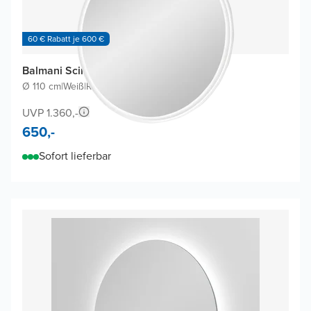
60 € Rabatt je 600 €
Balmani Scirocco Badspiegel
Ø 110 cm
|
Weiß
|
Rund
UVP 1.360,-
650,-
Sofort lieferbar