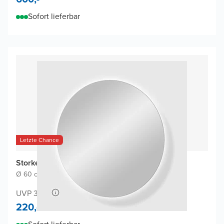
Sofort lieferbar
Letzte Chance
Storke Disc Badspiegel
Ø 60 cm
|
Spiegel ohne Rahmen
|
Rund
UVP 345,-
220,-