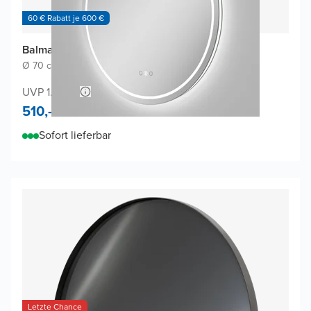
60 € Rabatt je 600 €
Balmani Ghost Touch Badspiegel
Ø 70 cm
|
Spiegel ohne Rahmen
|
Rund
UVP 1.000,-
510,-
Sofort lieferbar
Letzte Chance