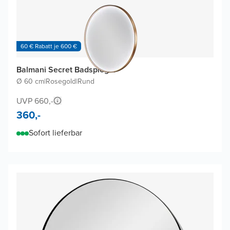
60 € Rabatt je 600 €
Balmani Secret Badspiegel
Ø 60 cm
|
Rosegold
|
Rund
UVP 660,-
360,-
Sofort lieferbar