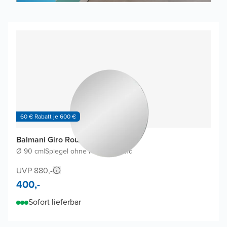
60 € Rabatt je 600 €
Balmani Giro Round Badspiegel
Ø 90 cm
|
Spiegel ohne Rahmen
|
Rund
UVP 880,-
400,-
Sofort lieferbar