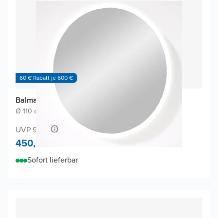
60 € Rabatt je 600 €
Balmani Giro Round Badspiegel
Ø 110 cm
|
Spiegel ohne Rahmen
|
Rund
UVP 980,-
450,-
Sofort lieferbar