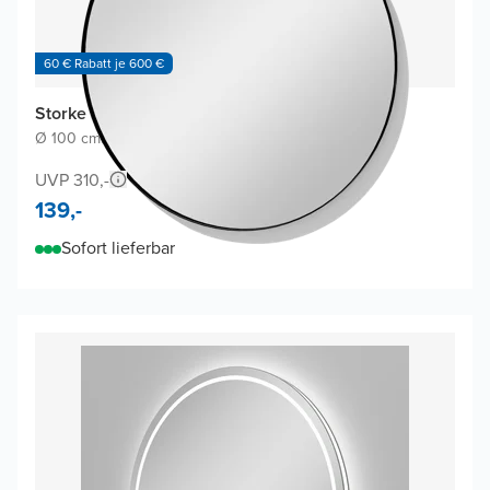
60 € Rabatt je 600 €
Storke Nero Badspiegel
Ø 100 cm
|
Schwarz
|
Rund
UVP 310,-
139,-
Sofort lieferbar