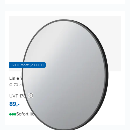
60 € Rabatt je 600 €
Linie Vivor Badspiegel
Ø 70 cm
|
Schwarz
|
Rund
UVP 178,-
89,-
Sofort lieferbar