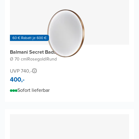
60 € Rabatt je 600 €
Balmani Secret Badspiegel
Ø 70 cm
|
Rosegold
|
Rund
UVP 740,-
400,-
Sofort lieferbar