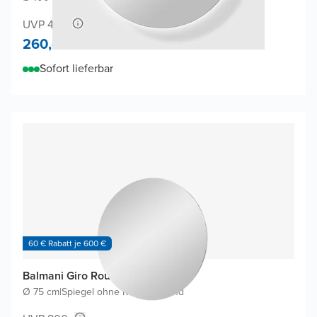
UVP 475,-
260,-
Sofort lieferbar
60 € Rabatt je 600 €
Balmani Giro Round Badspiegel
Ø 75 cm
|
Spiegel ohne Rahmen
|
Rund