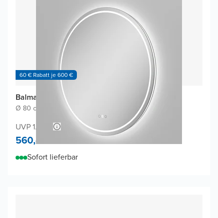
60 € Rabatt je 600 €
Balmani Ghost Touch Badspiegel
Ø 80 cm
|
Spiegel ohne Rahmen
|
Rund
UVP 1.100,-
560,-
Sofort lieferbar