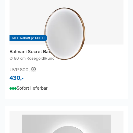
60 € Rabatt je 600 €
Balmani Secret Badspiegel
Ø 80 cm
|
Rosegold
|
Rund
UVP 800,-
430,-
Sofort lieferbar