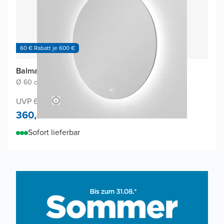
60 € Rabatt je 600 €
Balmani Giro Touch Badspiegel
Ø 60 cm
|
Spiegel ohne Rahmen
|
Rund
UVP 660,-
360,-
Sofort lieferbar