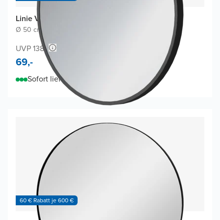
Linie Vivor Badspiegel
Ø 50 cm
|
Schwarz
|
Rund
UVP 138,-
69,-
Sofort lieferbar
60 € Rabatt je 600 €