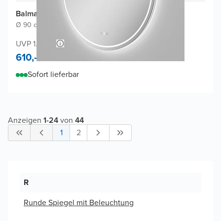
Balmani Ghost Touch Badspiegel
Ø 90 cm
|
Spiegel ohne Rahmen
|
Rund
UVP 1.200,-
610,-
Sofort lieferbar
Anzeigen
1
-
24
von
44
1
2
R
Runde Spiegel mit Beleuchtung