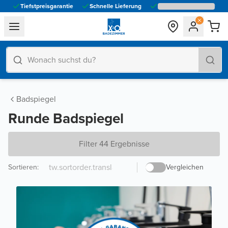
Tiefstpreisgarantie
Schnelle Lieferung
general.navigation.toggle_menu.label
Badspiegel
Runde Badspiegel
Filter 44 Ergebnisse
Sortieren
:
Vergleichen