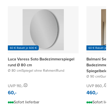
60 € Rabatt je 600 €
60 € Rabatt je 6
Luca Varess Soto Badezimmerspiegel
Balmani Secr
rund Ø 80 cm
Badezimmers
Ø 80 cm
|
Spiegel ohne Rahmen
|
Rund
Spiegelbeleu
Spiegelheizu
Ø 90 cm
|
GunMe
UVP 110,-
UVP 860,-
60,-
460,-
Sofort lieferbar
Sofort lief