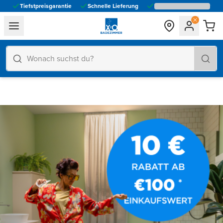
Tiefstpreisgarantie
Schnelle Lieferung
general.navigation.toggle_menu.label