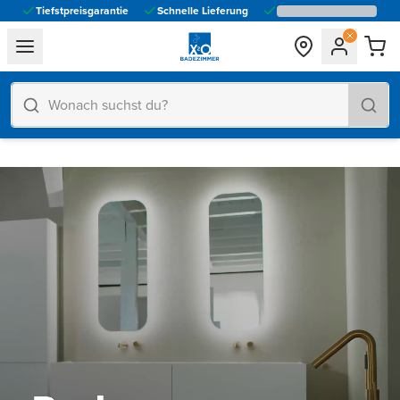
Tiefstpreisgarantie
Schnelle Lieferung
general.navigation.toggle_menu.label