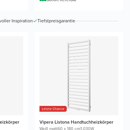
ller Inspiration
Tiefstpreisgarantie
Letzte Chance
eizkörper
Vipera Listona Handtuchheizkörper
Weiß matt
|
60 x 180 cm
|
1.030W