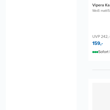
Vipera Ka
Weiß matt
|
5
UVP 242,-
159,-
Sofort 