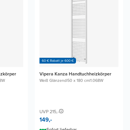
60 € Rabatt je 600 €
zkörper
Vipera Kanza Handtuchheizkörper
68W
Weiß Glänzend
|
50 x 180 cm
|
1.068W
UVP 215,-
149,-
Sofort lieferbar