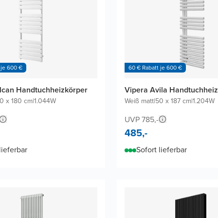
 je 600 €
60 € Rabatt je 600 €
lcan Handtuchheizkörper
Vipera Avila Handtuchhei
0 x 180 cm
|
1.044W
Weiß matt
|
50 x 187 cm
|
1.204W
UVP 785,-
485,-
lieferbar
Sofort lieferbar