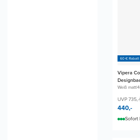
60 € Rabatt
Vipera Co
Designba
Weiß matt
|
4
UVP 735,-
440,-
Sofort 