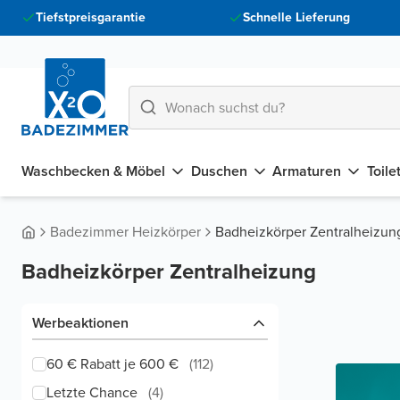
Tiefstpreisgarantie
Schnelle Lieferung
Waschbecken & Möbel
Duschen
Armaturen
Toile
Badezimmer Heizkörper
Badheizkörper Zentralheizun
Badheizkörper Zentralheizung
Werbeaktionen
60 € Rabatt je 600 €
(
112
)
Letzte Chance
(
4
)