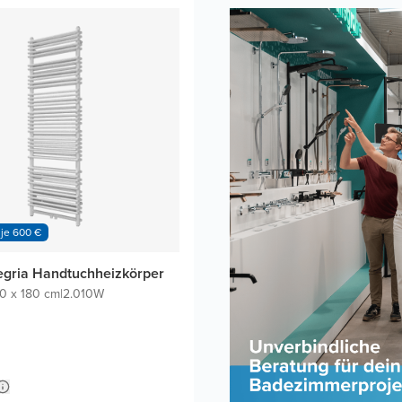
 je 600 €
egria Handtuchheizkörper
0 x 180 cm
|
2.010W