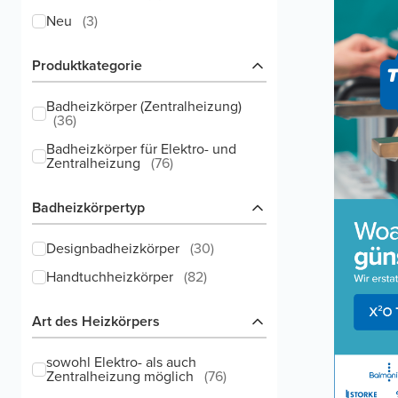
Neu
(
3
)
Produktkategorie
Badheizkörper (Zentralheizung)
(
36
)
Badheizkörper für Elektro- und
Zentralheizung
(
76
)
Badheizkörpertyp
Designbadheizkörper
(
30
)
Handtuchheizkörper
(
82
)
Art des Heizkörpers
sowohl Elektro- als auch
Zentralheizung möglich
(
76
)