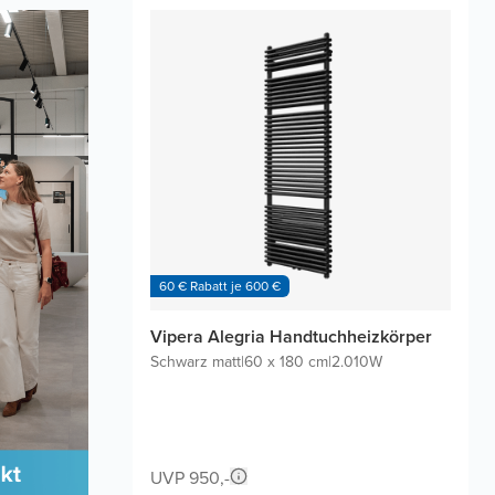
60 € Rabatt je 600 €
Vipera Alegria Handtuchheizkörper
Schwarz matt
|
60 x 180 cm
|
2.010W
UVP 950,-