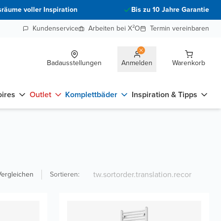
räume voller Inspiration
Bis zu 10 Jahre Garantie
Kundenservice
Arbeiten bei X²O
Termin vereinbaren
Badausstellungen
Anmelden
Warenkorb
ires
Outlet
Komplettbäder
Inspiration & Tipps
Vergleichen
Sortieren
: