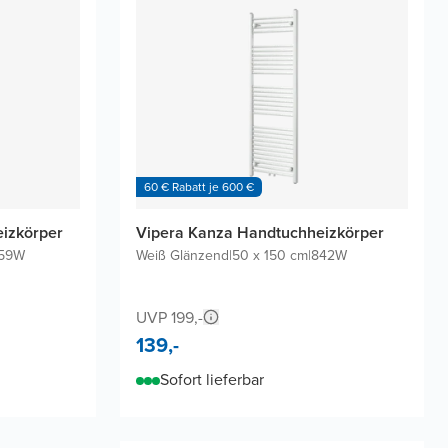
60 € Rabatt je 600 €
izkörper
Vipera Kanza Handtuchheizkörper
159W
Weiß Glänzend
|
50 x 150 cm
|
842W
UVP 199,-
139,-
Sofort lieferbar