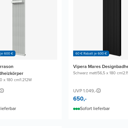
 je 600 €
60 € Rabatt je 600 €
rrason
Vipera Mares Designbadhe
dheizkörper
Schwarz matt
|
56,5 x 180 cm
|
2.
0 x 180 cm
|
1.212W
UVP 1.049,-
650,-
lieferbar
Sofort lieferbar