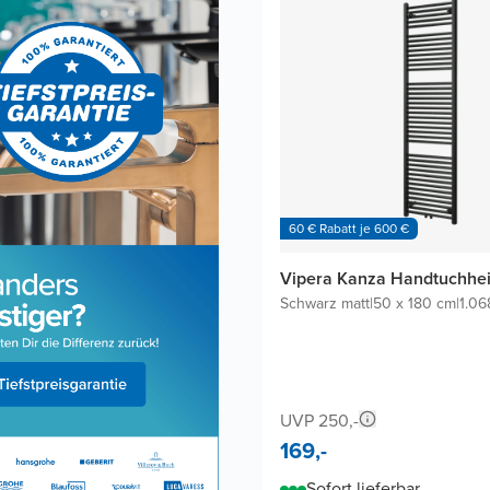
60 € Rabatt je 600 €
Vipera Kanza Handtuchhei
Schwarz matt
|
50 x 180 cm
|
1.0
UVP 250,-
169,-
Sofort lieferbar