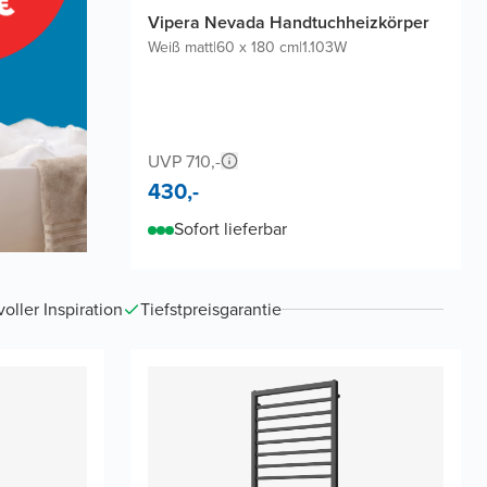
Vipera Nevada Handtuchheizkörper
Weiß matt
|
60 x 180 cm
|
1.103W
UVP 710,-
430,-
Sofort lieferbar
ller Inspiration
Tiefstpreisgarantie