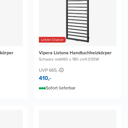
Letzte Chance
zkörper
Vipera Listona Handtuchheizkörper
Schwarz matt
|
60 x 180 cm
|
1.030W
UVP 665,-
410,-
Sofort lieferbar