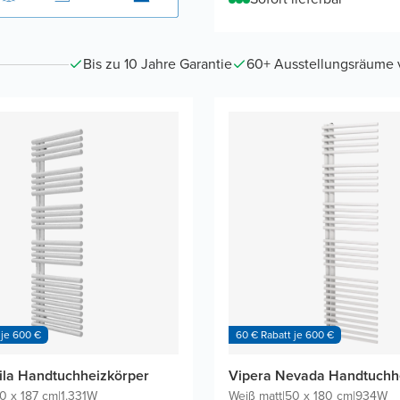
Bis zu 10 Jahre Garantie
60+ Ausstellungsräume vo
 je 600 €
60 € Rabatt je 600 €
ila Handtuchheizkörper
Vipera Nevada Handtuchh
0 x 187 cm
|
1.331W
Weiß matt
|
50 x 180 cm
|
934W