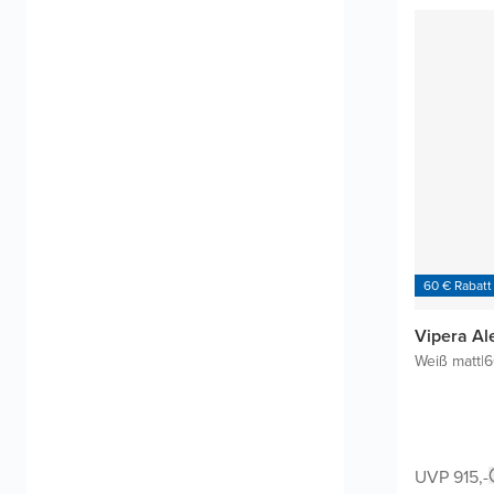
60 € Rabatt
Vipera Al
Weiß matt
|
6
UVP 915,-