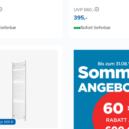
UVP 660,-
395,-
lieferbar
Sofort lieferbar
 je 600 €