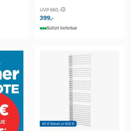
UVP 660,-
399,-
Sofort lieferbar
60 € Rabatt je 600 €