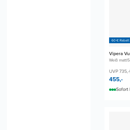
60 € Rabatt
Vipera Vu
Weiß matt
|
5
UVP 735,-
455,-
Sofort 