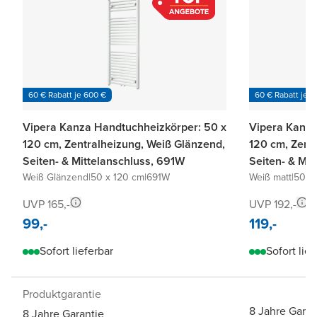
60 € Rabatt je 600 €
60 € Rabatt je 6
Vipera Kanza Handtuchheizkörper: 50 x
Vipera Kanza
120 cm, Zentralheizung, Weiß Glänzend,
120 cm, Zentr
Seiten- & Mittelanschluss, 691W
Seiten- & Mi
Weiß Glänzend
|
50 x 120 cm
|
691W
Weiß matt
|
50 x
UVP 165,-
UVP 192,-
99,-
119,-
Sofort lieferbar
Sofort lief
Produktgarantie
8 Jahre Garan
8 Jahre Garantie