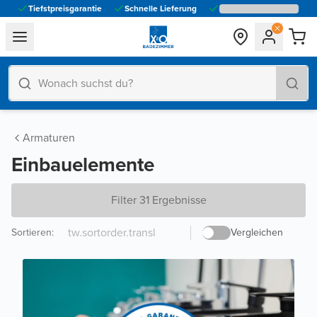
Tiefstpreisgarantie
Schnelle Lieferung
general.navigation.toggle_menu.label
Armaturen
Einbauelemente
Filter 31 Ergebnisse
Sortieren
:
Vergleichen