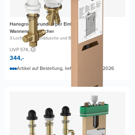
Hansgrohe Grundkörper Einhebel-
Wannenrandmischer
3-Loch
|
Ohne Handdusche und Brauseschlauch
UVP 574,-
344,-
Artikel auf Bestellung, lieferbar ab 15-09-2026