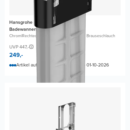
Hansgrohe sBox Square Fertigset
Badewannenrandarmatur
Chrom
|
Rechteckig
|
Ohne Handdusche und Brauseschlauch
UVP 447,-
249,-
Artikel auf Bestellung, lieferbar ab 01-10-2026