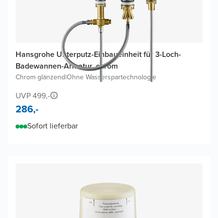
Hansgrohe Unterputz-Einbaueinheit für 3-Loch-
Badewannen-Armatur, chrom
Chrom glänzend
|
Ohne Wasserspartechnologie
UVP 499,-
286,-
Sofort lieferbar