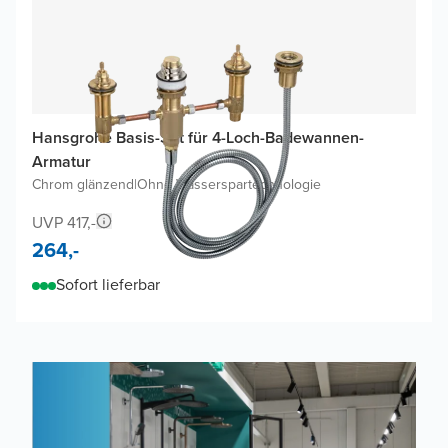
Hansgrohe Basis-Set für 4-Loch-Badewannen-
Armatur
Chrom glänzend
|
Ohne Wasserspartechnologie
UVP 417,-
264,-
Sofort lieferbar