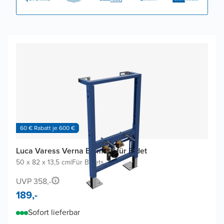
60 € Rabatt je 600 €
Luca Varess Verna Element für Bidet
50 x 82 x 13,5 cm
|
Für Bidets
UVP 358,-
189,-
Sofort lieferbar