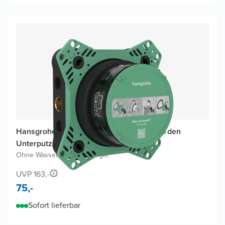
Hansgrohe Ibox Universal 2 Basis-Set für den
Unterputz-Einbau einer Dusch-Armatur
Ohne Wasserspartechnologie
UVP 163,-
75,-
Sofort lieferbar