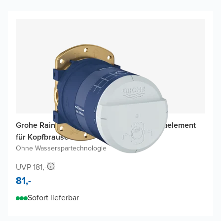
Grohe Rainshower SmartActive 310 Einbauelement
für Kopfbrause
Ohne Wasserspartechnologie
UVP 181,-
81,-
Sofort lieferbar