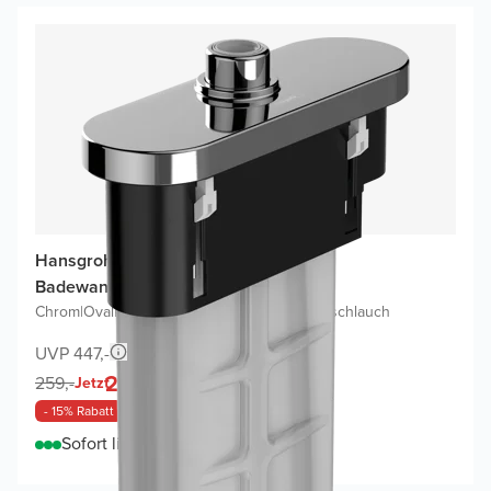
Hansgrohe sBox Oval Fertigset
Badewannenrandarmatur
Chrom
|
Oval
|
Ohne Handdusche und Brauseschlauch
UVP 447,-
220,-
259,-
Jetzt
- 15% Rabatt
Sofort lieferbar