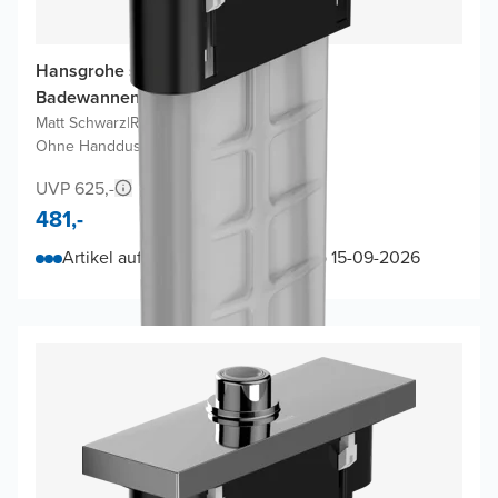
Hansgrohe sBox Square Fertigset
Badewannenrandarmatur
Matt Schwarz
|
Rechteckig
|
Ohne Handdusche und Brauseschlauch
UVP 625,-
481,-
Artikel auf Bestellung, lieferbar ab 15-09-2026