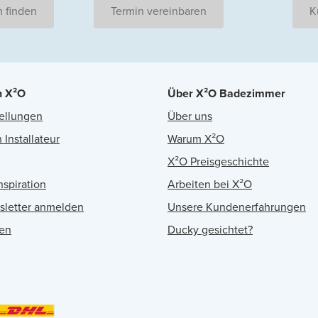
 finden
Termin vereinbaren
K
n X²O
Über X²O Badezimmer
ellungen
Über uns
 Installateur
Warum X²O
X²O Preisgeschichte
nspiration
Arbeiten bei X²O
sletter anmelden
Unsere Kundenerfahrungen
en
Ducky gesichtet?