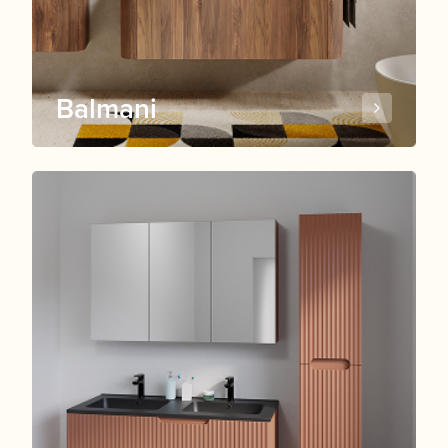
Balmani