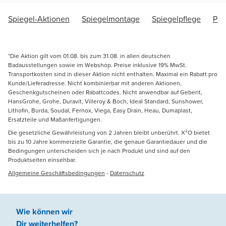
Spiegel-Aktionen
Spiegelmontage
Spiegelpflege
Pro
*Die Aktion gilt vom 01.08. bis zum 31.08. in allen deutschen
Badausstellungen sowie im Webshop. Preise inklusive 19% MwSt.
Transportkosten sind in dieser Aktion nicht enthalten. Maximal ein Rabatt pro
Kunde/Lieferadresse. Nicht kombinierbar mit anderen Aktionen,
Geschenkgutscheinen oder Rabattcodes. Nicht anwendbar auf Geberit,
HansGrohe, Grohe, Duravit, Villeroy & Boch, Ideal Standard, Sunshower,
Lithofin, Burda, Soudal, Fernox, Viega, Easy Drain, Heau, Dumaplast,
Ersatzteile und Maßanfertigungen.
Die gesetzliche Gewährleistung von 2 Jahren bleibt unberührt. X²O bietet
bis zu 10 Jahre kommerzielle Garantie, die genaue Garantiedauer und die
Bedingungen unterscheiden sich je nach Produkt und sind auf den
Produktseiten einsehbar.
Allgemeine Geschäftsbedingungen
-
Datenschutz
Wie können wir
Dir weiterhelfen
?