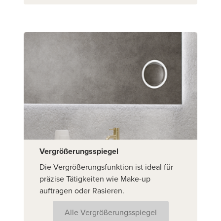
Vergrößerungsspiegel
Die Vergrößerungsfunktion ist ideal für
präzise Tätigkeiten wie Make-up
auftragen oder Rasieren.
Alle Vergrößerungsspiegel