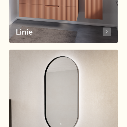
Linie