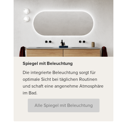
Spiegel mit Beleuchtung
Die integrierte Beleuchtung sorgt für
optimale Sicht bei täglichen Routinen
und schaft eine angenehme Atmosphäre
im Bad.
Alle Spiegel mit Beleuchtung