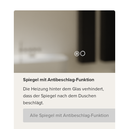
Spiegel mit Antibeschlag-Funktion
Die Heizung hinter dem Glas verhindert,
dass der Spiegel nach dem Duschen
beschlägt.
Alle Spiegel mit Antibeschlag-Funktion