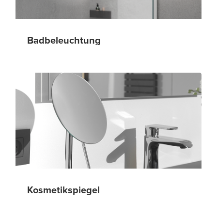
Badbeleuchtung
Kosmetikspiegel