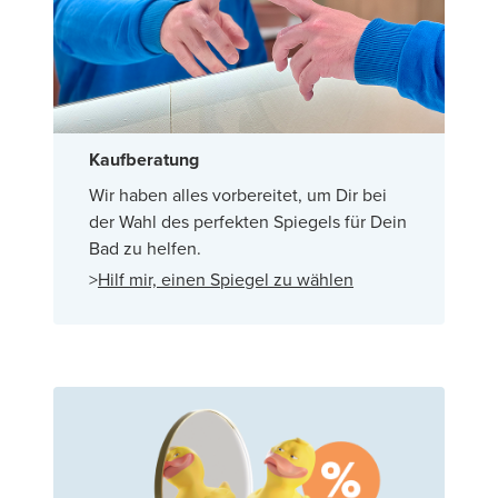
Kaufberatung
Wir haben alles vorbereitet, um Dir bei
der Wahl des perfekten Spiegels für Dein
Bad zu helfen.
>
Hilf mir, einen Spiegel zu wählen