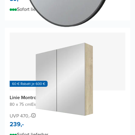
Sofort lieferbar
60 € Rabatt je 600 €
Linie Montro Spiegelschrank
80 x 75 cm
|
Eiche Natur
|
Rechteckig
UVP 470,-
239,-
Sofort lieferbar