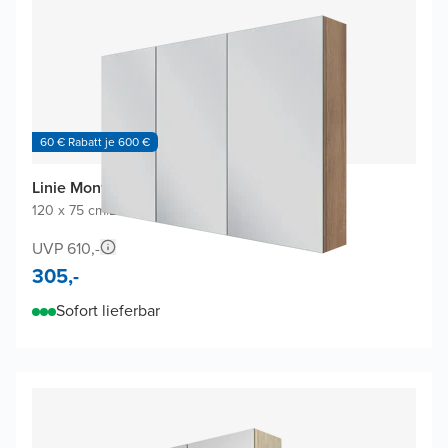
60 € Rabatt je 600 €
Linie Montro Spiegelschrank
120 x 75 cm
|
Braune Eiche
|
Rechteckig
UVP 610,-
305,-
Sofort lieferbar