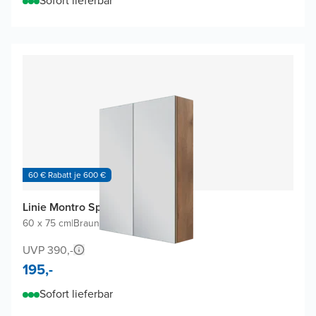
Sofort lieferbar
60 € Rabatt je 600 €
Linie Montro Spiegelschrank
60 x 75 cm
|
Braune Eiche
|
Rechteckig
UVP 390,-
195,-
Sofort lieferbar