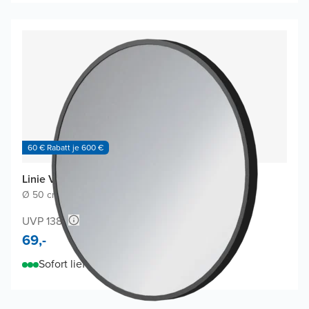
60 € Rabatt je 600 €
Linie Vivor Badspiegel
Ø 50 cm
|
Schwarz
|
Rund
UVP 138,-
69,-
Sofort lieferbar