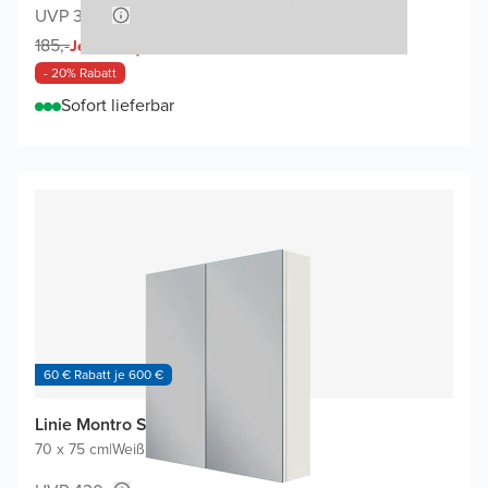
UVP 370,-
148,-
185,-
Jetzt
- 20% Rabatt
Sofort lieferbar
60 € Rabatt je 600 €
Linie Montro Spiegelschrank
70 x 75 cm
|
Weiß Glänzend
|
Rechteckig