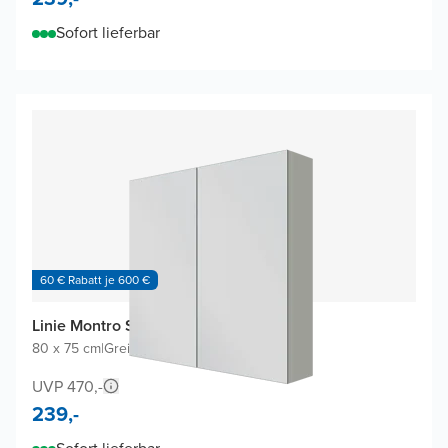
Sofort lieferbar
60 € Rabatt je 600 €
Linie Montro Spiegelschrank
80 x 75 cm
|
Greige
|
Rechteckig
UVP 470,-
239,-