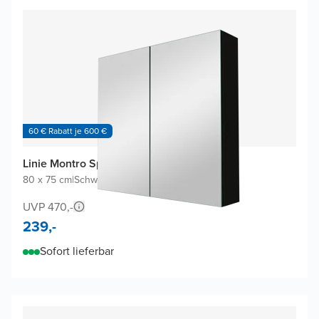
60 € Rabatt je 600 €
Linie Montro Spiegelschrank
80 x 75 cm
|
Schwarz Matt
|
Rechteckig
UVP 470,-
239,-
Sofort lieferbar