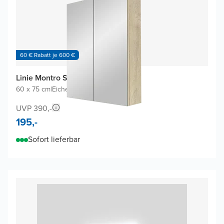
60 € Rabatt je 600 €
Linie Montro Spiegelschrank
60 x 75 cm
|
Eiche Natur
|
Rechteckig
UVP 390,-
195,-
Sofort lieferbar