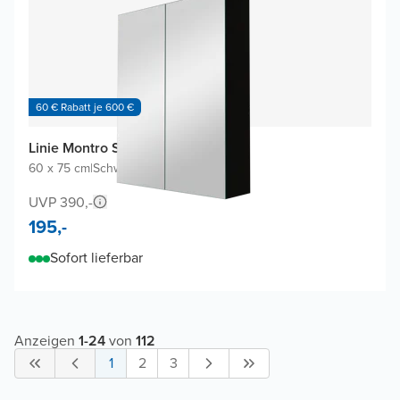
60 € Rabatt je 600 €
Linie Montro Spiegelschrank
60 x 75 cm
|
Schwarz Matt
|
Rechteckig
UVP 390,-
195,-
Sofort lieferbar
Anzeigen
1
-
24
von
112
1
2
3