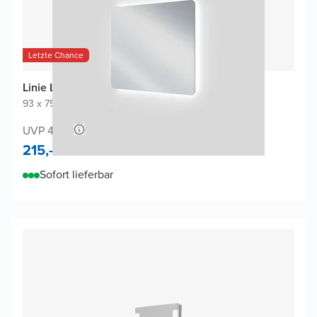
Letzte Chance
Linie Lux Badspiegel
93 x 75 cm
|
Spiegel ohne Rahmen
|
Abgerundete Ecken
UVP 430,-
215,-
Sofort lieferbar