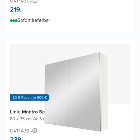
UVP 430,-
219,-
Sofort lieferbar
60 € Rabatt je 600 €
Linie Montro Spiegelschrank
80 x 75 cm
|
Weiß matt
|
Rechteckig
UVP 470,-
239,-