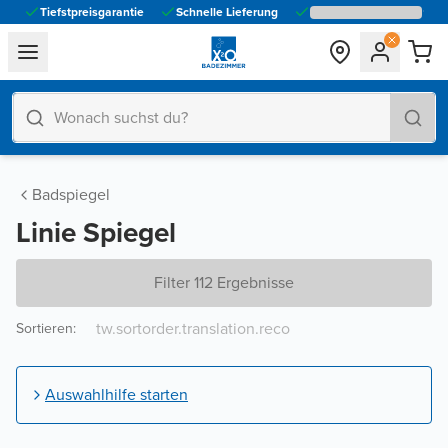
Tiefstpreisgarantie
Schnelle Lieferung
general.navigation.toggle_menu.label
Badspiegel
Linie Spiegel
Filter 112 Ergebnisse
Sortieren
:
Auswahlhilfe starten