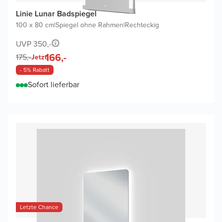
Linie Lunar Badspiegel
100 x 80 cm
|
Spiegel ohne Rahmen
|
Rechteckig
UVP 350,-
166,-
175,-
Jetzt
- 5% Rabatt
Sofort lieferbar
Letzte Chance