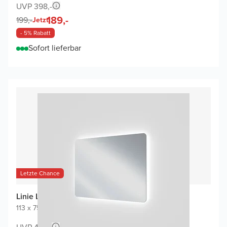
UVP 398,-
189,-
199,-
Jetzt
- 5% Rabatt
Sofort lieferbar
Letzte Chance
Linie Lux Badspiegel
113 x 75 cm
|
Spiegel ohne Rahmen
|
Abgerundete Ecken