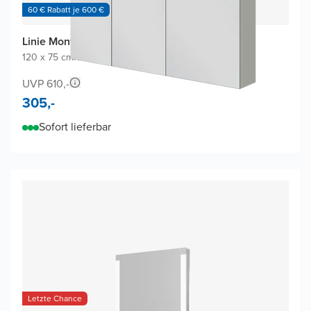
60 € Rabatt je 600 €
Linie Montro Spiegelschrank
120 x 75 cm
|
Greige
|
Rechteckig
UVP 610,-
305,-
Sofort lieferbar
Letzte Chance