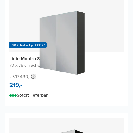
60 € Rabatt je 600 €
Linie Montro Spiegelschrank
70 x 75 cm
|
Schwarz Matt
|
Rechteckig
UVP 430,-
219,-
Sofort lieferbar