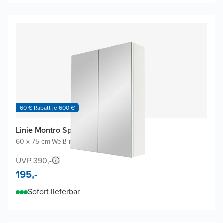
60 € Rabatt je 600 €
Linie Montro Spiegelschrank
60 x 75 cm
|
Weiß matt
|
Rechteckig
UVP 390,-
195,-
Sofort lieferbar