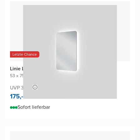
Letzte Chance
Linie Lux Badspiegel
53 x 75 cm
|
Spiegel ohne Rahmen
|
Abgerundete Ecken
UVP 350,-
175,-
Sofort lieferbar