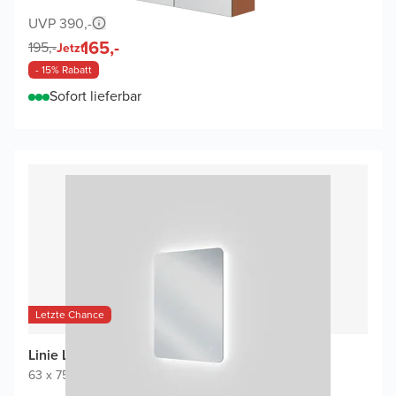
UVP 390,-
165,-
195,-
Jetzt
- 15% Rabatt
Sofort lieferbar
Letzte Chance
Linie Lux Badspiegel
63 x 75 cm
|
Spiegel ohne Rahmen
|
Abgerundete Ecken