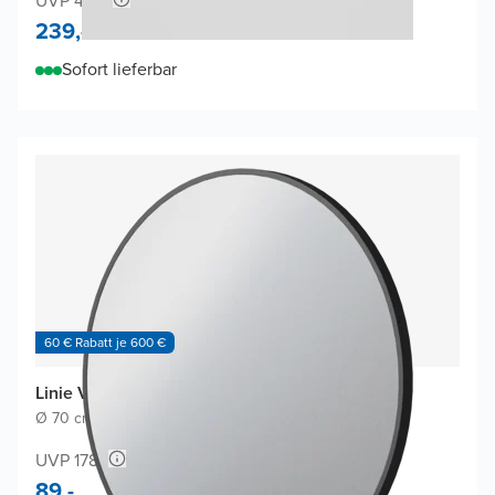
UVP 478,-
239,-
Sofort lieferbar
60 € Rabatt je 600 €
Linie Vivor Badspiegel
Ø 70 cm
|
Schwarz
|
Rund
UVP 178,-
89,-