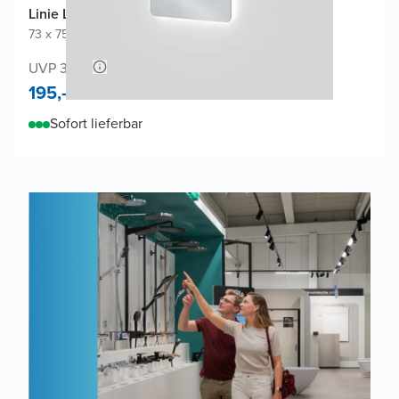
Linie Lux Badspiegel
73 x 75 cm
|
Spiegel ohne Rahmen
|
Abgerundete Ecken
UVP 390,-
195,-
Sofort lieferbar