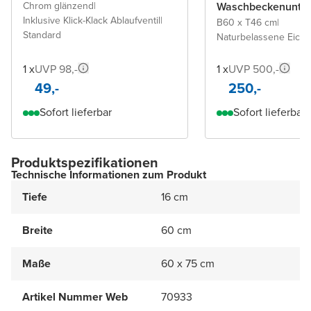
Chrom glänzend
|
Waschbeckenunter
Inklusive Klick-Klack Ablaufventil
|
B60 x T46 cm
|
Standard
Naturbelassene Eiche
1 x
UVP 98,-
1 x
UVP 500,-
49,-
250,-
Sofort lieferbar
Sofort lieferbar
Produktspezifikationen
Technische Informationen zum Produkt
Tiefe
16 cm
Breite
60 cm
Maße
60 x 75 cm
Artikel Nummer Web
70933