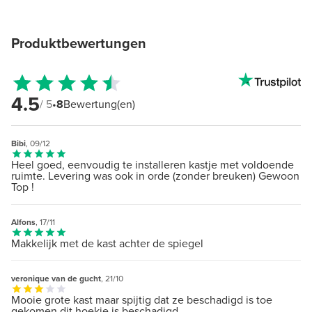
Produktbewertungen
4.5
/ 5
•
8
Bewertung(en)
Bibi
, 09/12
Heel goed, eenvoudig te installeren kastje met voldoende
ruimte. Levering was ook in orde (zonder breuken) Gewoon
Top !
Alfons
, 17/11
Makkelijk met de kast achter de spiegel
veronique van de gucht
, 21/10
Mooie grote kast maar spijtig dat ze beschadigd is toe
gekomen dit hoekje is beschadigd