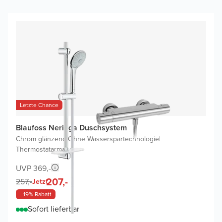
Letzte Chance
Blaufoss Neringa Duschsystem
Chrom glänzend
|
Ohne Wasserspartechnologie
|
Thermostatarmatur
UVP 369,-
207,-
257,-
Jetzt
- 19% Rabatt
Sofort lieferbar