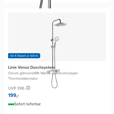
60 € Rabatt je 600 €
Linie Venus Duschsystem
Chrom glänzend
|
Mit Wasserspartechnologie
|
Thermostatarmatur
UVP 398,-
199,-
Sofort lieferbar