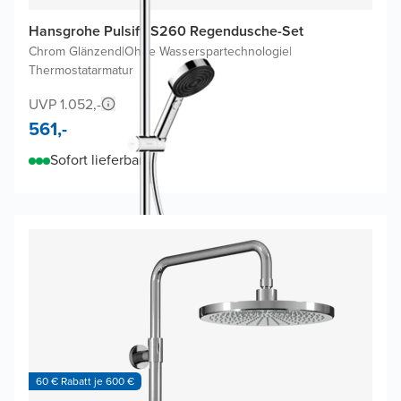
Hansgrohe Pulsify S260 Regendusche-Set
Chrom Glänzend
|
Ohne Wasserspartechnologie
|
Thermostatarmatur
UVP 1.052,-
561,-
Sofort lieferbar
60 € Rabatt je 600 €