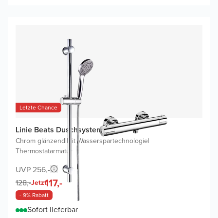
Letzte Chance
Linie Beats Duschsystem
Chrom glänzend
|
Mit Wasserspartechnologie
|
Thermostatarmatur
UVP 256,-
117,-
128,-
Jetzt
- 9% Rabatt
Sofort lieferbar