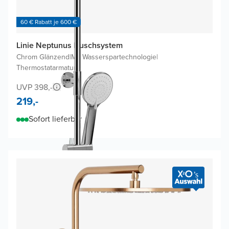
60 € Rabatt je 600 €
Linie Neptunus Duschsystem
Chrom Glänzend
|
Mit Wasserspartechnologie
|
Thermostatarmatur
UVP 398,-
219,-
Sofort lieferbar