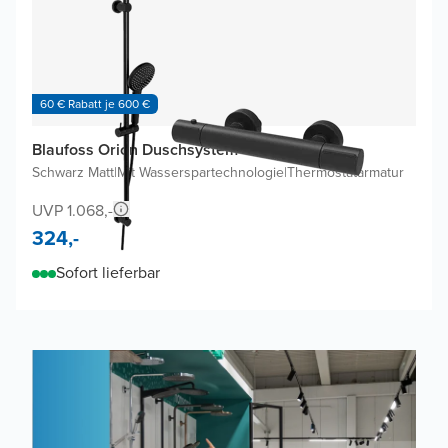
60 € Rabatt je 600 €
Blaufoss Orion Duschsystem
Schwarz Matt
|
Mit Wasserspartechnologie
|
Thermostatarmatur
UVP 1.068,-
324,-
Sofort lieferbar