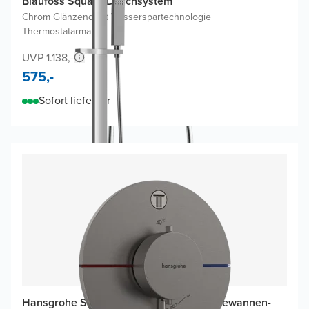
Blaufoss Square Duschsystem
Chrom Glänzend
|
Mit Wasserspartechnologie
|
Thermostatarmatur
UVP 1.138,-
575,-
Sofort lieferbar
Hansgrohe Showerselect Comfort S Badewannen-