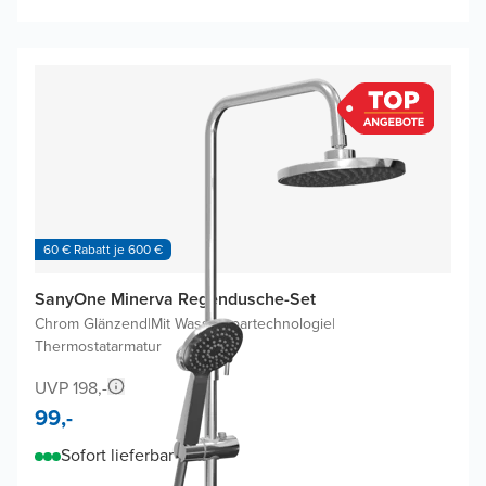
60 € Rabatt je 600 €
SanyOne Minerva Regendusche-Set
Chrom Glänzend
|
Mit Wasserspartechnologie
|
Thermostatarmatur
UVP 198,-
99,-
Sofort lieferbar