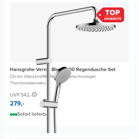
Hansgrohe Vernis Blend 200 Regendusche-Set
Chrom Glänzend
|
Mit Wasserspartechnologie
|
Thermostatarmatur
UVP 542,-
279,-
Sofort lieferbar