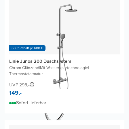
60 € Rabatt je 600 €
Linie Junos 200 Duschsystem
Chrom Glänzend
|
Mit Wasserspartechnologie
|
Thermostatarmatur
UVP 298,-
149,-
Sofort lieferbar