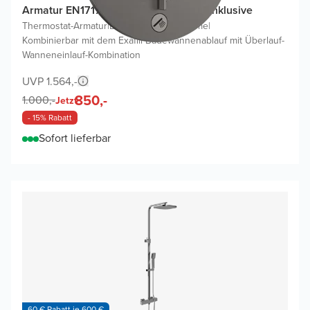
Armatur EN1717, Einbauelement nicht inklusive
Thermostat-Armatur
|
Brushed Black Chrome
|
Kombinierbar mit dem Exafill Badewannenablauf mit Überlauf-
Wanneneinlauf-Kombination
UVP 1.564,-
850,-
1.000,-
Jetzt
- 15% Rabatt
Sofort lieferbar
60 € Rabatt je 600 €