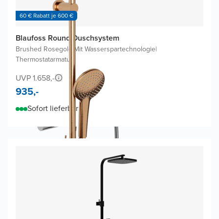
60 € Rabatt je 600 €
Blaufoss Round Duschsystem
Brushed Rosegold
|
Mit Wasserspartechnologie
|
Thermostatarmatur
UVP 1.658,-
935,-
Sofort lieferbar