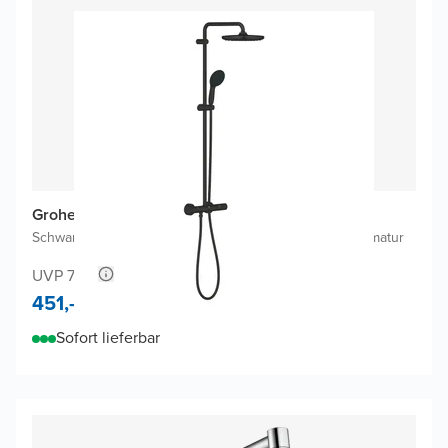
Grohe Vitalio Start 250 Duschsystem (2025)
Schwarz Matt
|
Mit Wasserspartechnologie
|
Thermostatarmatur
UVP 731,-
451,-
Sofort lieferbar