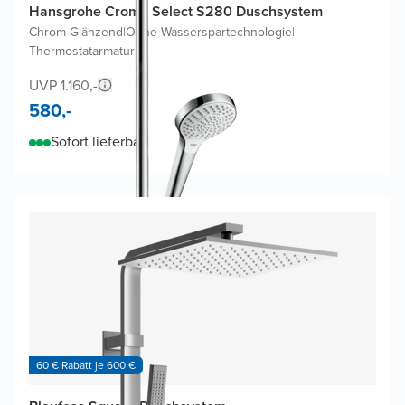
Hansgrohe Croma Select S280 Duschsystem
Chrom Glänzend
|
Ohne Wasserspartechnologie
|
Thermostatarmatur
UVP 1.160,-
580,-
Sofort lieferbar
60 € Rabatt je 600 €