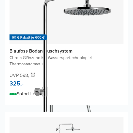
60 € Rabatt je 600 €
Blaufoss Bodan Duschsystem
Chrom Glänzend
|
Mit Wasserspartechnologie
|
Thermostatarmatur
UVP 598,-
325,-
Sofort lieferbar