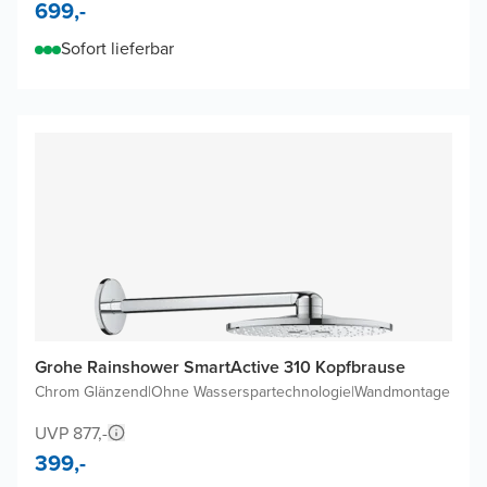
699,-
Sofort lieferbar
Grohe Rainshower SmartActive 310 Kopfbrause
Chrom Glänzend
|
Ohne Wasserspartechnologie
|
Wandmontage
UVP 877,-
399,-