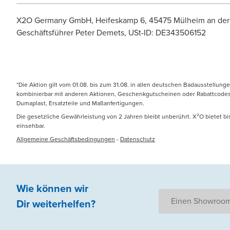
X2O Germany GmbH, Heifeskamp 6, 45475 Mülheim an der Ru
Geschäftsführer Peter Demets, USt-ID: DE343506152
*Die Aktion gilt vom 01.08. bis zum 31.08. in allen deutschen Badausstellung
kombinierbar mit anderen Aktionen, Geschenkgutscheinen oder Rabattcodes. N
Dumaplast, Ersatzteile und Maßanfertigungen.
Die gesetzliche Gewährleistung von 2 Jahren bleibt unberührt. X²O bietet b
einsehbar.
Allgemeine Geschäftsbedingungen
-
Datenschutz
Wie können wir
Einen Showroom
Dir weiterhelfen
?