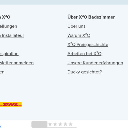
n X²O
Über X²O Badezimmer
ellungen
Über uns
 Installateur
Warum X²O
X²O Preisgeschichte
nspiration
Arbeiten bei X²O
sletter anmelden
Unsere Kundenerfahrungen
en
Ducky gesichtet?