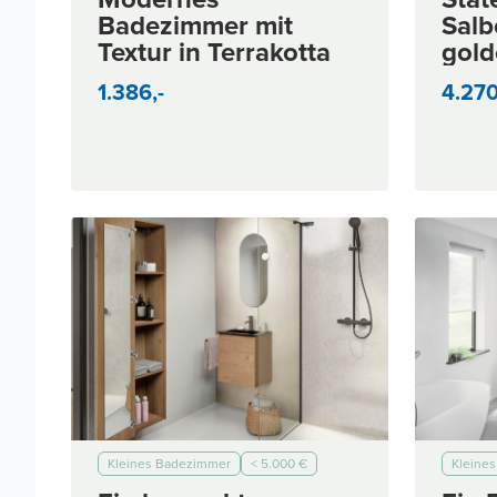
< 10.000 €
< 3.000 €
Modern
Badezimmer mit
Salb
Textur in Terrakotta
gold
1.386,-
4.270
Kleines Badezimmer
< 5.000 €
Kleine
< 7.000 €
< 10.000 €
Modern
< 5.000