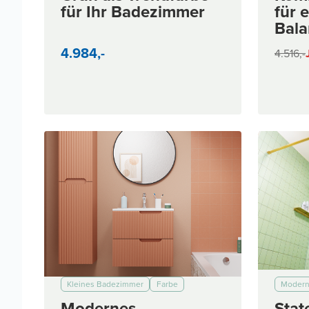
für Ihr Badezimmer
für 
Bala
Bad
4.984,-
4.516,-
Kleines Badezimmer
Farbe
Moder
< 2.000 €
< 5.000 €
< 7.000 €
< 10.00
Modernes
Stat