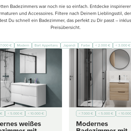
tten Badezimmers war noch nie so einfach. Entdecke inspirier
aturen und Accessoires. Filtere nach Deinem Lieblingsstil, de
est Du schnell ein Badezimmer, das perfekt zu Dir passt – inklus
Preisübersicht.
 7.000 €
Modern
Bart Appeltans
Japandi
Farbe
< 2.000 €
< 3.000 €
 €
< 5.000 €
< 10.000 €
< 7.000 €
< 5.000 €
< 10.00
 €
< 2.000 €
ernes weißes
Modernes
ezimmer mit
Badezimmer mit