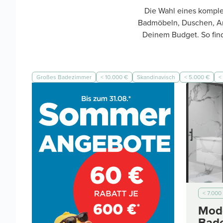
Die Wahl eines komple
Badmöbeln, Duschen, Arm
Deinem Budget. So find
Großes Badezimmer
< 10.000 €
Skandinavisch
< 5.000 €
<
< 7.000
< 2.000
Mod
Bad