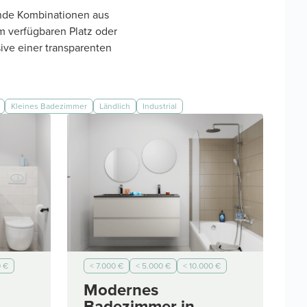
ende Kombinationen aus
m verfügbaren Platz oder
ive einer transparenten
Kleines Badezimmer
Ländlich
Industrial
0 €
< 7.000 €
< 5.000 €
< 10.000 €
< 2.000 €
Modernes
Badezimmer in