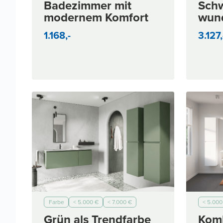
Badezimmer mit
Schw
modernem Komfort
wun
Rau
1.168,-
3.127,
Farbe
< 5.000 €
< 7.000 €
< 5.000
< 10.000 €
Modern
Moder
Grün als Trendfarbe
Kom