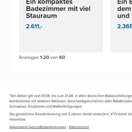
Ein kompaktes
Ein 
< 3.000
Badezimmer mit viel
dem 
Stauraum
und 
Schw
2.611,-
2.365
star
bild
Anzeigen
1
-
20
von
60
*Die Aktion gilt vom 01.08. bis zum 31.08. in allen deutschen Badausstellung
kombinierbar mit anderen Aktionen, Geschenkgutscheinen oder Rabattcodes. N
Dumaplast, Ersatzteile und Maßanfertigungen.
Die gesetzliche Gewährleistung von 2 Jahren bleibt unberührt. X²O bietet b
einsehbar.
Allgemeine Geschäftsbedingungen
-
Datenschutz