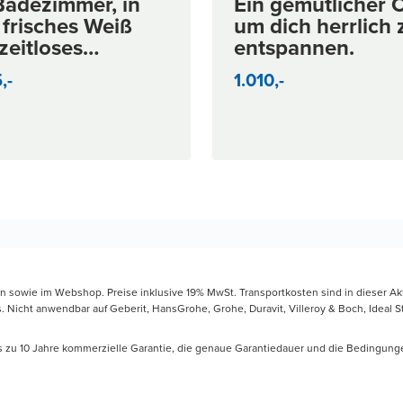
Badezimmer, in
Ein gemütlicher O
 €
frisches Weiß
um dich herrlich 
zeitloses
entspannen.
arz einen
,-
1.010,-
ken Kontrast
en
en sowie im Webshop. Preise inklusive 19% MwSt. Transportkosten sind in dieser Ak
icht anwendbar auf Geberit, HansGrohe, Grohe, Duravit, Villeroy & Boch, Ideal Sta
is zu 10 Jahre kommerzielle Garantie, die genaue Garantiedauer und die Bedingung