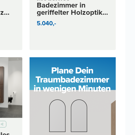
Badezimmer in
rz
geriffelter Holzoptik
mit Terrakotta-Akzent
5.040,-
0 €
les