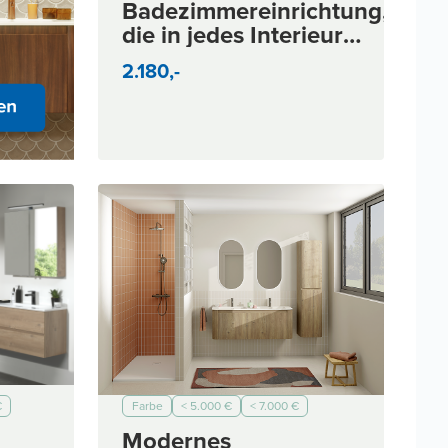
Badezimmereinrichtung,
die in jedes Interieur
passt
2.180,-
€
Farbe
< 5.000 €
< 7.000 €
< 10.000 €
Modern
Modernes