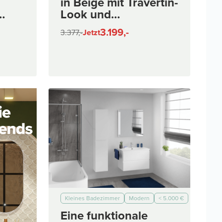
in Beige mit Travertin-
Look und
Chromakzenten
3.199,-
3.377,-
Jetzt
Kleines Badezimmer
Modern
< 5.000 €
< 7.000 €
< 10.000 €
< 3.000 €
Eine funktionale