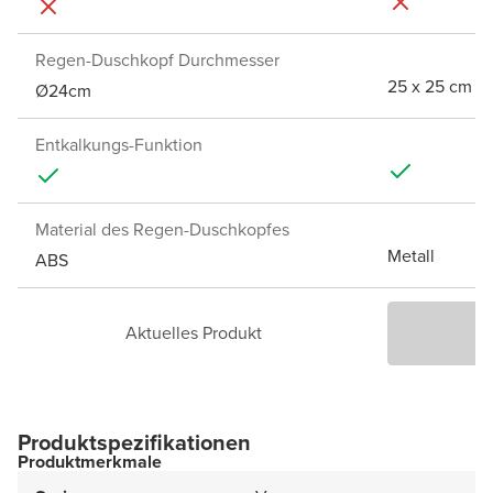
Regen-Duschkopf Durchmesser
25 x 25 cm
Ø24cm
Entkalkungs-Funktion
Material des Regen-Duschkopfes
Metall
ABS
Aktuelles Produkt
P
Produktspezifikationen
Produktmerkmale