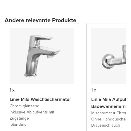
Andere relevante Produkte
1 x
1 x
Linie Mila Waschtischarmatur
Linie Mila Aufputz-
Chrom glänzend
|
Badewannenarmat
Inklusive Ablaufventil mit
Mischarmatur
|
Chrom 
Zugstange
Ohne Handdusche u
|
Standard
Brauseschlauch