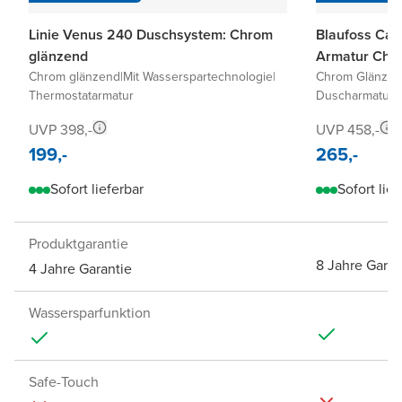
Linie Venus 240 Duschsystem: Chrom
Blaufoss Ca
glänzend
Armatur Chr
Chrom glänzend
|
Mit Wasserspartechnologie
|
Chrom Glänze
Thermostatarmatur
Duscharmatur
UVP 398,-
UVP 458,-
199,-
265,-
Sofort lieferbar
Sofort lief
Produktgarantie
8 Jahre Garan
4 Jahre Garantie
Wassersparfunktion
Safe-Touch