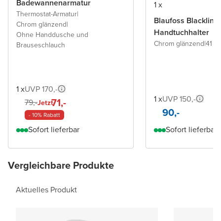
Badewannenarmatur
1 x
Thermostat-Armatur
|
Blaufoss Blacklin
Chrom glänzend
|
Handtuchhalter
Ohne Handdusche und
Chrom glänzend
|
41 c
Brauseschlauch
1 x
UVP 170,-
1 x
UVP 150,-
71,-
79,-
Jetzt
90,-
- 10% Rabatt
Sofort lieferbar
Sofort lieferbar
Vergleichbare Produkte
Aktuelles Produkt