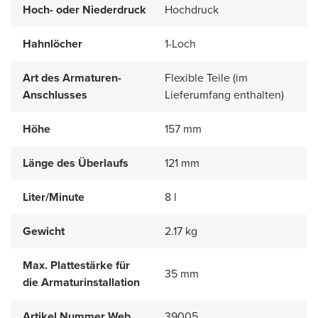
Hoch- oder Niederdruck
Hochdruck
Hahnlöcher
1-Loch
Art des Armaturen-
Flexible Teile (im
Anschlusses
Lieferumfang enthalten)
Höhe
157 mm
Länge des Überlaufs
121 mm
Liter/Minute
8 l
Gewicht
2.17 kg
Max. Plattestärke für
35 mm
die Armaturinstallation
Artikel Nummer Web
39005