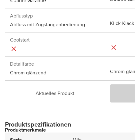
4 Jahre Garantie
Abflusstyp
Klick-Klack A
Abfluss mit Zugstangenbedienung
Coolstart
Detailfarbe
Chrom glänz
Chrom glänzend
Aktuelles Produkt
P
Produktspezifikationen
Produktmerkmale
Serie
Mila