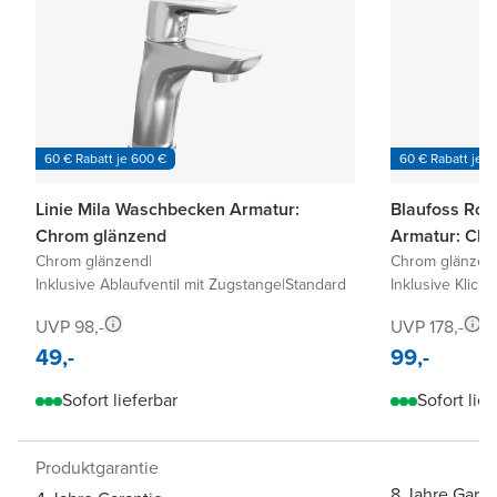
60 € Rabatt je 600 €
60 € Rabatt je 6
Linie Mila Waschbecken Armatur:
Blaufoss Ro
Chrom glänzend
Armatur: Ch
Chrom glänzend
|
Chrom glänzen
Inklusive Ablaufventil mit Zugstange
|
Standard
Inklusive Klick-
UVP 98,-
UVP 178,-
49,-
99,-
Sofort lieferbar
Sofort lief
Produktgarantie
8 Jahre Garan