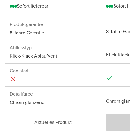
Sofort lieferbar
Sofort lief
Produktgarantie
8 Jahre Garan
8 Jahre Garantie
Abflusstyp
Klick-Klack A
Klick-Klack Ablaufventil
Coolstart
Detailfarbe
Chrom glänz
Chrom glänzend
Aktuelles Produkt
P