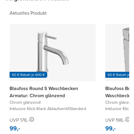
Aktuelles Produkt
60 € Rabatt je 600 €
60 € Rabatt je 6
Blaufoss Round S Waschbecken
Blaufoss Bod
Armatur: Chrom glänzend
Waschbecken
Chrom glänzend
|
Chrom glänzen
Inklusive Klick-Klack Ablaufventil
|
Standard
Inklusive Klick-
UVP 178,-
UVP 198,-
99,-
99,-