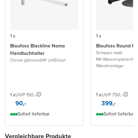
1 x
1 x
Blaufoss Blackline Noma
Blaufoss Round Ko
Handtuchhalter
Schwarz matt
|
Mit Wasserspartechno
Chrom glänzend
|
41 cm
|
Einzel
Wandmontage
1 x
UVP 150,-
1 x
UVP 750,-
90,-
399,-
Sofort lieferbar
Sofort lieferbar
Vergleichbare Produkte