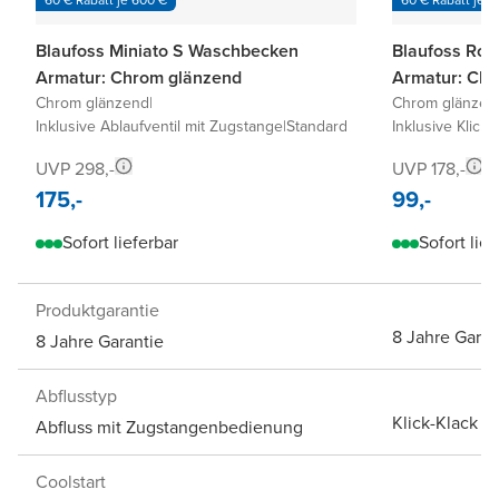
Blaufoss Miniato S Waschbecken
Blaufoss Ro
Armatur: Chrom glänzend
Armatur: Ch
Chrom glänzend
|
Chrom glänzen
Inklusive Ablaufventil mit Zugstange
|
Standard
Inklusive Klick-
UVP 298,-
UVP 178,-
175,-
99,-
Sofort lieferbar
Sofort lief
Produktgarantie
8 Jahre Garan
8 Jahre Garantie
Abflusstyp
Klick-Klack A
Abfluss mit Zugstangenbedienung
Coolstart