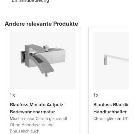
Einhandbedieung
Andere relevante Produkte
1 x
1 x
Blaufoss Miniato Aufputz-
Blaufoss Blacklin
Badewannenarmatur
Handtuchhalter
Mischarmatur
|
Chrom glänzend
|
Chrom glänzend
|
41 c
Ohne Handdusche und
Brauseschlauch