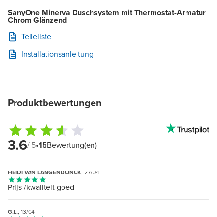
SanyOne Minerva Duschsystem mit Thermostat-Armatur
Chrom Glänzend
Teileliste
Installationsanleitung
Produktbewertungen
3.6
/ 5
•
15
Bewertung(en)
HEIDI VAN LANGENDONCK
, 27/04
Prijs /kwaliteit goed
G.L.
, 13/04