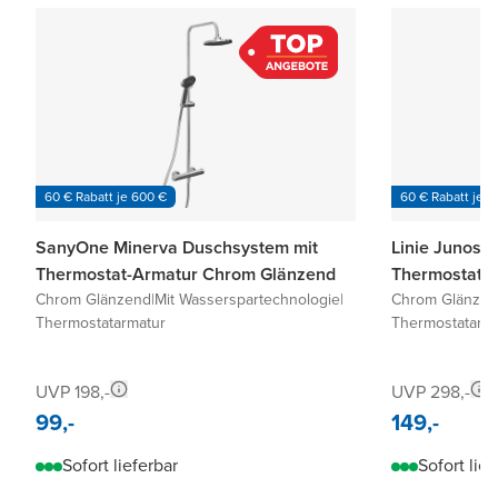
60 € Rabatt je 600 €
60 € Rabatt je 6
SanyOne Minerva Duschsystem mit
Linie Junos 
Thermostat-Armatur Chrom Glänzend
Thermostat-
Chrom Glänzend
|
Mit Wasserspartechnologie
|
Chrom Glänze
Thermostatarmatur
Thermostatarm
UVP 198,-
UVP 298,-
99,-
149,-
Sofort lieferbar
Sofort lief