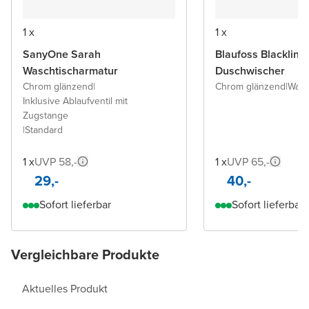
1 x
1 x
SanyOne Sarah
Blaufoss Blackline
Waschtischarmatur
Duschwischer
Chrom glänzend
|
Chrom glänzend
|
Wand
Inklusive Ablaufventil mit
Zugstange
|
Standard
1 x
UVP 58,-
1 x
UVP 65,-
29,-
40,-
Sofort lieferbar
Sofort lieferbar
Vergleichbare Produkte
Aktuelles Produkt