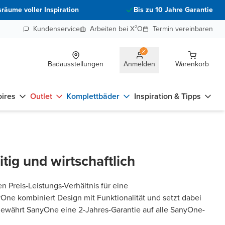
räume voller Inspiration
Bis zu 10 Jahre Garantie
Kundenservice
Arbeiten bei X²O
Termin vereinbaren
Badausstellungen
Anmelden
Warenkorb
ires
Outlet
Komplettbäder
Inspiration & Tipps
tig und wirtschaftlich
 Preis-Leistungs-Verhältnis für eine
ne kombiniert Design mit Funktionalität und setzt dabei
gewährt SanyOne eine 2-Jahres-Garantie auf alle SanyOne-