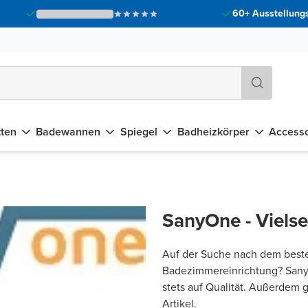
60+ Ausstellungs
tten
Badewannen
Spiegel
Badheizkörper
Accesso
SanyOne - Vielsei
Auf der Suche nach dem besten
Badezimmereinrichtung? SanyO
stets auf Qualität. Außerdem 
Artikel.