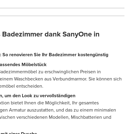
es Badezimmer dank SanyOne in
:
So
renovieren
Sie
Ihr
Badezimmer
kostengünstig
 passendes Möbelstück
Badezimmermöbel zu erschwinglichen Preisen in
t einem Waschbecken aus Verbundmarmor. Sie können sich
gemöbel entscheiden.
, um den Look zu vervollständigen
ion bietet Ihnen die Möglichkeit, Ihr gesamtes
gen Armatur auszustatten, und das zu einem minimalen
wischen verschiedenen Modellen, Mischbatterien und
 mit einer Dusche