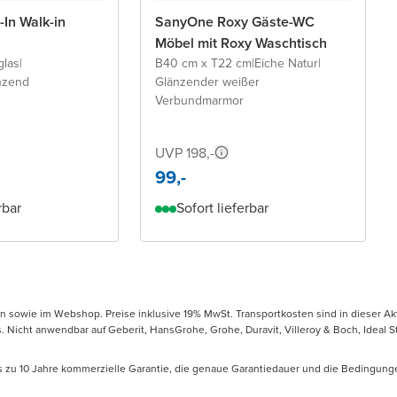
In Walk-in
SanyOne Roxy Gäste-WC
Möbel mit Roxy Waschtisch
glas
|
B40 cm x T22 cm
|
Eiche Natur
|
änzend
Glänzender weißer
Verbundmarmor
UVP 198,-
99,-
rbar
Sofort lieferbar
en sowie im Webshop. Preise inklusive 19% MwSt. Transportkosten sind in dieser Ak
icht anwendbar auf Geberit, HansGrohe, Grohe, Duravit, Villeroy & Boch, Ideal Sta
is zu 10 Jahre kommerzielle Garantie, die genaue Garantiedauer und die Bedingung