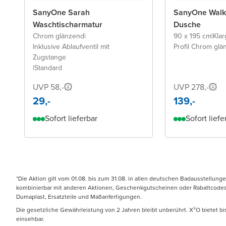
SanyOne Sarah
SanyOne Walk-
Waschtischarmatur
Dusche
Chrom glänzend
|
90 x 195 cm
|
Klar
Inklusive Ablaufventil mit
Profil Chrom gl
Zugstange
|
Standard
UVP 58,-
UVP 278,-
29,-
139,-
Sofort lieferbar
Sofort liefe
*Die Aktion gilt vom 01.08. bis zum 31.08. in allen deutschen Badausstellung
kombinierbar mit anderen Aktionen, Geschenkgutscheinen oder Rabattcodes. N
Dumaplast, Ersatzteile und Maßanfertigungen.
Die gesetzliche Gewährleistung von 2 Jahren bleibt unberührt. X²O bietet b
einsehbar.