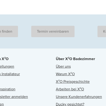
 finden
Termin vereinbaren
K
n X²O
Über X²O Badezimmer
ellungen
Über uns
 Installateur
Warum X²O
X²O Preisgeschichte
nspiration
Arbeiten bei X²O
sletter anmelden
Unsere Kundenerfahrungen
en
Ducky gesichtet?