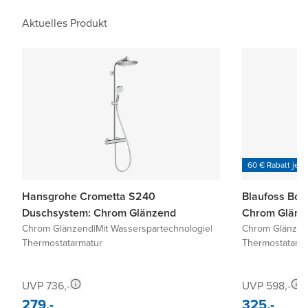
Aktuelles Produkt
60 € Rabatt je 6
Hansgrohe Crometta S240
Blaufoss Bo
Duschsystem: Chrom Glänzend
Chrom Glänz
Chrom Glänzend
|
Mit Wasserspartechnologie
|
Chrom Glänze
Thermostatarmatur
Thermostatarm
UVP 736,-
UVP 598,-
279,-
325,-