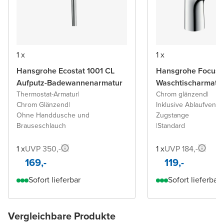
1 x
1 x
Hansgrohe Ecostat 1001 CL
Hansgrohe Focus 
Aufputz-Badewannenarmatur
Waschtischarmatu
Thermostat-Armatur
|
Chrom glänzend
|
Chrom Glänzend
|
Inklusive Ablaufventil 
Ohne Handdusche und
Zugstange
Brauseschlauch
|
Standard
1 x
UVP 350,-
1 x
UVP 184,-
169,-
119,-
Sofort lieferbar
Sofort lieferbar
Vergleichbare Produkte