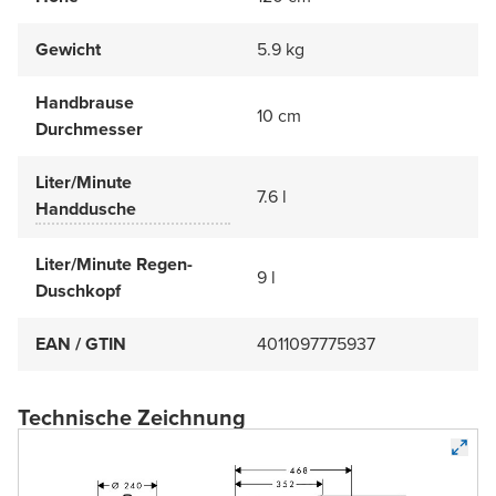
Gewicht
5.9 kg
Handbrause
10 cm
Durchmesser
Liter/Minute
7.6 l
Handdusche
Liter/Minute Regen-
9 l
Duschkopf
EAN / GTIN
4011097775937
Technische Zeichnung