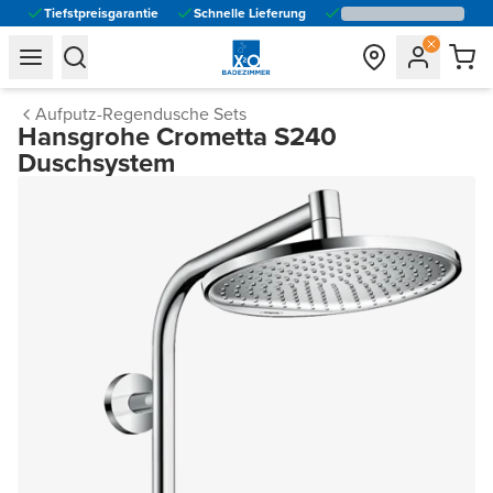
Tiefstpreisgarantie
Schnelle Lieferung
general.navigation.toggle_menu.label
general.navigation.toggle_menu.label
Aufputz-Regendusche Sets
Hansgrohe Crometta S240
Duschsystem