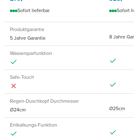
Sofort lieferbar
Sofort lief
Produktgarantie
8 Jahre Garan
5 Jahre Garantie
Wassersparfunktion
Safe-Touch
Regen-Duschkopf Durchmesser
Ø25cm
Ø24cm
Entkalkungs-Funktion