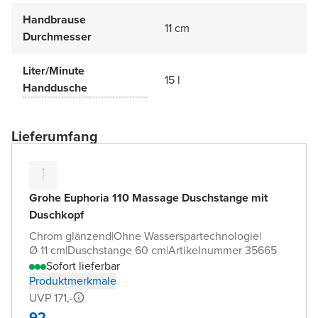
Handbrause
11 cm
Durchmesser
Liter/Minute
15 l
Handdusche
Lieferumfang
Grohe Euphoria 110 Massage Duschstange mit
Duschkopf
Chrom glänzend
|
Ohne Wasserspartechnologie
|
Ø 11 cm
|
Duschstange 60 cm
|
Artikelnummer 35665
Sofort lieferbar
Produktmerkmale
UVP 171,-
92,-