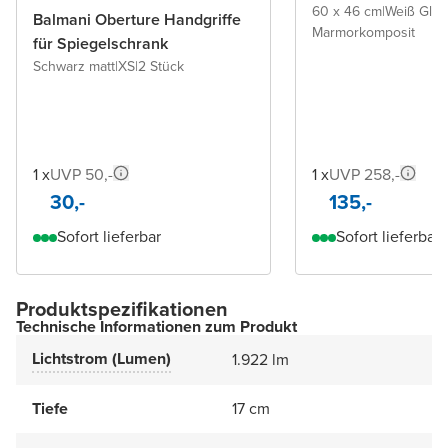
60 x 46 cm
|
Weiß Glä
Balmani Oberture Handgriffe
Marmorkomposit
für Spiegelschrank
Schwarz matt
|
XS
|
2 Stück
1 x
UVP 50,-
1 x
UVP 258,-
30,-
135,-
Sofort lieferbar
Sofort lieferbar
Produktspezifikationen
Technische Informationen zum Produkt
Lichtstrom (Lumen)
1.922 lm
Tiefe
17 cm