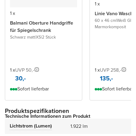
1 x
1 x
Linie Vano Wascht
60 x 46 cm
|
Weiß Glä
Balmani Oberture Handgriffe
Marmorkomposit
für Spiegelschrank
Schwarz matt
|
XS
|
2 Stück
1 x
UVP 50,-
1 x
UVP 258,-
30,-
135,-
Sofort lieferbar
Sofort lieferbar
Produktspezifikationen
Technische Informationen zum Produkt
Lichtstrom (Lumen)
1.922 lm