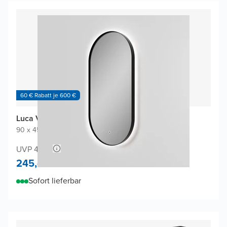
60 € Rabatt je 600 €
Luca Varess Nero Badspiegel
90 x 45 cm
|
Schwarz
|
Oval
UVP 490,-
245,-
Sofort lieferbar