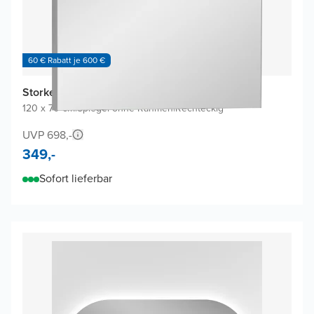
60 € Rabatt je 600 €
Storke Lucera Badspiegel
120 x 70 cm
|
Spiegel ohne Rahmen
|
Rechteckig
UVP 698,-
349,-
Sofort lieferbar