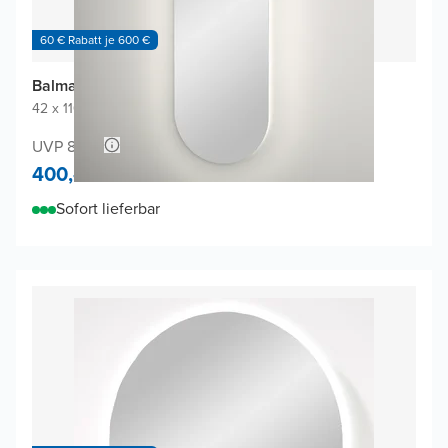
60 € Rabatt je 600 €
Balmani Giro Oval Badspiegel
42 x 110 cm
|
Spiegel ohne Rahmen
|
Oval
UVP 840,-
400,-
Sofort lieferbar