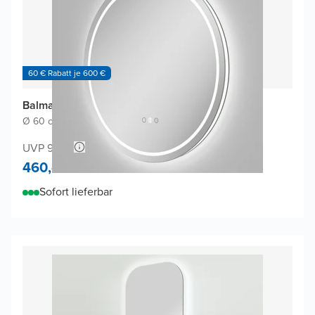
60 € Rabatt je 600 €
Balmani Ghost Touch Badspiegel
Ø 60 cm
|
Spiegel ohne Rahmen
|
Rund
UVP 900,-
460,-
Sofort lieferbar