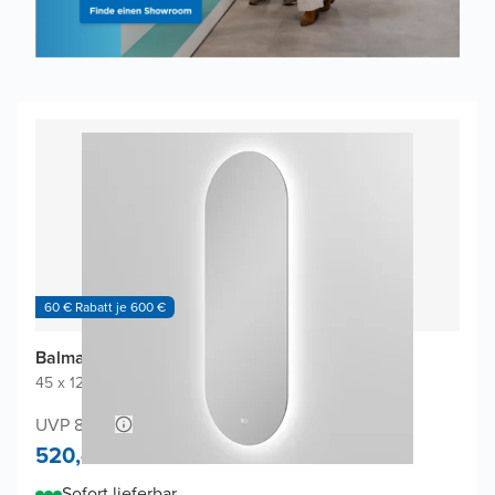
60 € Rabatt je 600 €
Balmani Giro Touch Badspiegel
45 x 120 cm
|
Spiegel ohne Rahmen
|
Oval
UVP 840,-
520,-
Sofort lieferbar