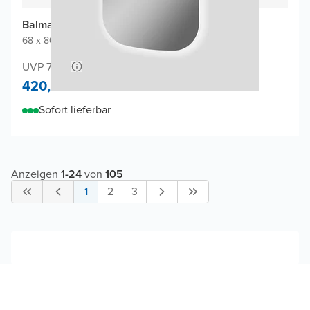
Balmani Cloud Badspiegel
68 x 80 cm
|
Spiegel ohne Rahmen
|
Organisch
UVP 780,-
420,-
Sofort lieferbar
Anzeigen
1
-
24
von
105
1
2
3