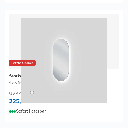
Letzte Chance
Storke Somma Badspiegel
45 x 90 cm
|
Spiegel ohne Rahmen
|
Oval
UVP 430,-
225,-
Sofort lieferbar