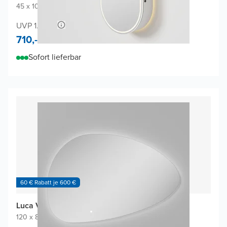
45 x 100 cm
|
Weiβ matt
|
Oval
UVP 1.360,-
710,-
Sofort lieferbar
60 € Rabatt je 600 €
Luca Varess Organic Badspiegel
120 x 80 cm
|
Spiegel ohne Rahmen
|
Organisch