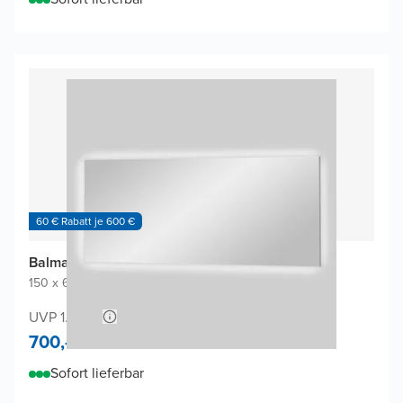
60 € Rabatt je 600 €
Balmani Giro Badspiegel
150 x 65 cm
|
Spiegel ohne Rahmen
|
Rechteckig
UVP 1.400,-
700,-
Sofort lieferbar