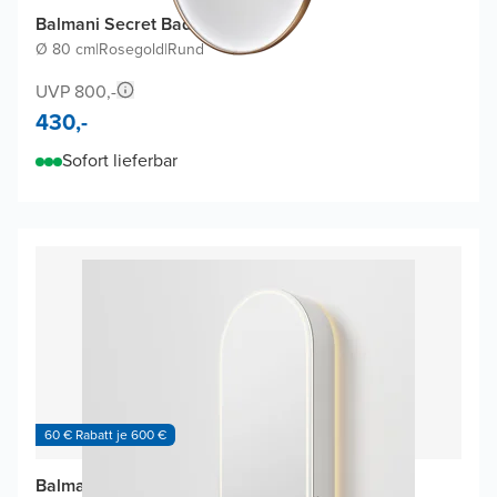
Balmani Secret Badspiegel
Ø 80 cm
|
Rosegold
|
Rund
UVP 800,-
430,-
Sofort lieferbar
60 € Rabatt je 600 €
Balmani Mara Spiegelschrank