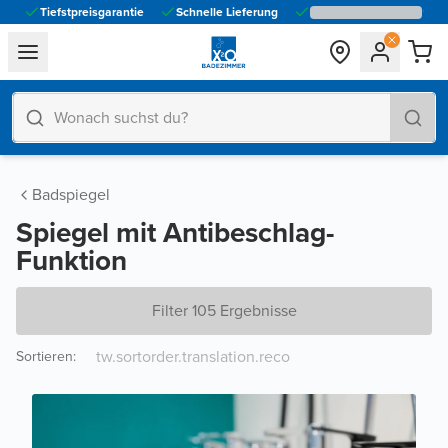
Tiefstpreisgarantie
Schnelle Lieferung
general.navigation.toggle_menu.label
Badspiegel
Spiegel mit Antibeschlag-
Funktion
Filter 105 Ergebnisse
Sortieren
: