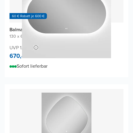
60 € Rabatt je 600 €
Balmani Cloud Touch Badspiegel
130 x 65 cm
|
Spiegel ohne Rahmen
|
Oval
UVP 1.280,-
670,-
Sofort lieferbar