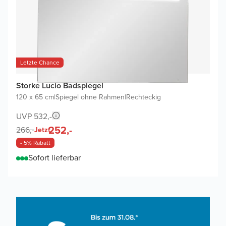
Letzte Chance
Storke Lucio Badspiegel
120 x 65 cm
|
Spiegel ohne Rahmen
|
Rechteckig
UVP 532,-
252,-
266,-
Jetzt
- 5% Rabatt
Sofort lieferbar