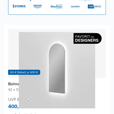
60 € Rabatt je 600 €
Balmani Giro Arco Badspiegel
42 x 100 cm
|
Spiegel ohne Rahmen
|
Rundbogen
UVP 840,-
400,-