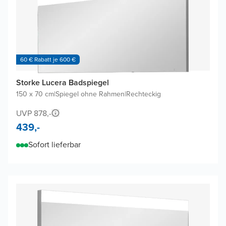
60 € Rabatt je 600 €
Storke Lucera Badspiegel
150 x 70 cm
|
Spiegel ohne Rahmen
|
Rechteckig
UVP 878,-
439,-
Sofort lieferbar