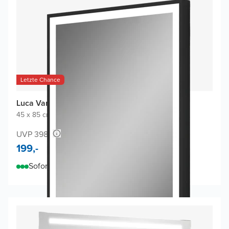
Letzte Chance
Luca Varess Bridge Badspiegel
45 x 85 cm
|
Schwarz
|
Rechteckig
UVP 398,-
199,-
Sofort lieferbar