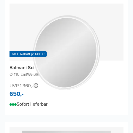
60 € Rabatt je 600 €
Balmani Scirocco Badspiegel
Ø 110 cm
|
Weiß
|
Rund
UVP 1.360,-
650,-
Sofort lieferbar