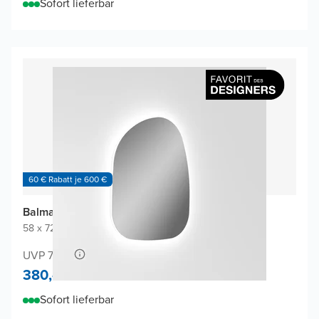
Sofort lieferbar
60 € Rabatt je 600 €
Balmani Cloud Badspiegel
58 x 72 cm
|
Spiegel ohne Rahmen
|
Organisch
UVP 700,-
380,-
Sofort lieferbar