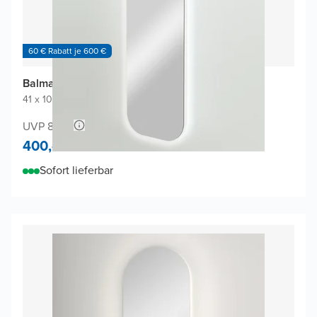
60 € Rabatt je 600 €
Balmani Giro Arcato Badspiegel
41 x 108 cm
|
Spiegel ohne Rahmen
|
Abgerundete Ecken
UVP 840,-
400,-
Sofort lieferbar