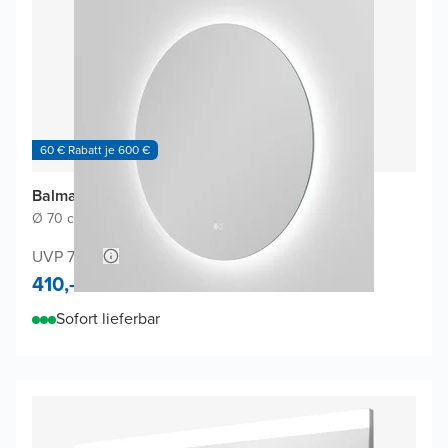
60 € Rabatt je 600 €
Balmani Giro Touch Badspiegel
Ø 70 cm
|
Spiegel ohne Rahmen
|
Rund
UVP 740,-
410,-
Sofort lieferbar