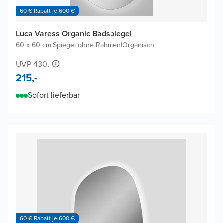
60 € Rabatt je 600 €
Luca Varess Organic Badspiegel
60 x 60 cm
|
Spiegel ohne Rahmen
|
Organisch
UVP 430,-
215,-
Sofort lieferbar
60 € Rabatt je 600 €