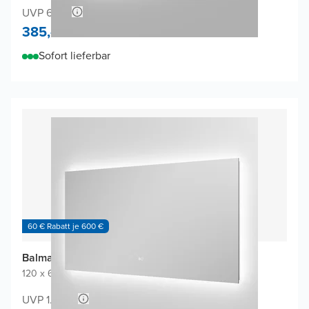
UVP 680,-
385,-
Sofort lieferbar
60 € Rabatt je 600 €
Balmani Giro Touch Badspiegel
120 x 65 cm
|
Spiegel ohne Rahmen
|
Rechteckig
UVP 1.380,-