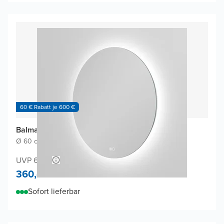
60 € Rabatt je 600 €
Balmani Giro Touch Badspiegel
Ø 60 cm
|
Spiegel ohne Rahmen
|
Rund
UVP 660,-
360,-
Sofort lieferbar