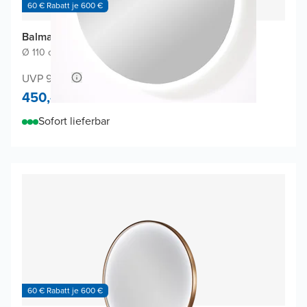
60 € Rabatt je 600 €
Balmani Giro Round Badspiegel
Ø 110 cm
|
Spiegel ohne Rahmen
|
Rund
UVP 980,-
450,-
Sofort lieferbar
60 € Rabatt je 600 €