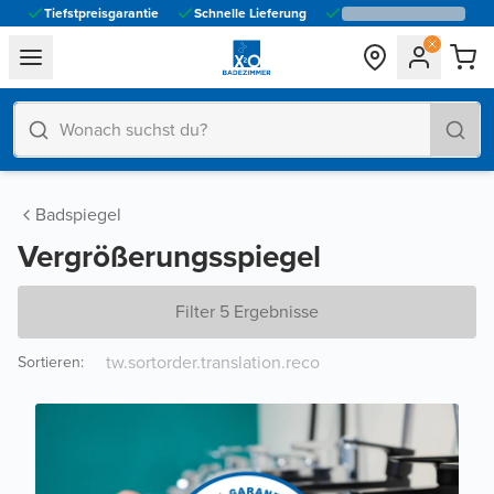
Tiefstpreisgarantie
Schnelle Lieferung
general.navigation.toggle_menu.label
Badspiegel
Vergrößerungsspiegel
Filter 5 Ergebnisse
Sortieren
: