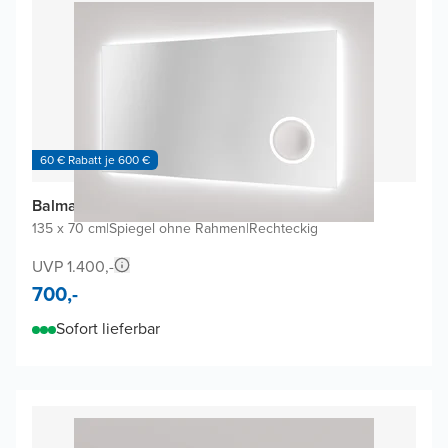
60 € Rabatt je 600 €
Balmani Giro Badspiegel
135 x 70 cm
|
Spiegel ohne Rahmen
|
Rechteckig
UVP 1.400,-
700,-
Sofort lieferbar