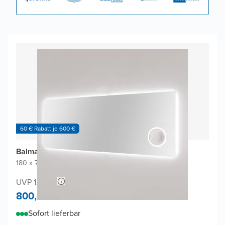
60 € Rabatt je 600 €
Balmani Giro Badspiegel
180 x 70 cm
|
Spiegel ohne Rahmen
|
Rechteckig
UVP 1.600,-
800,-
Sofort lieferbar