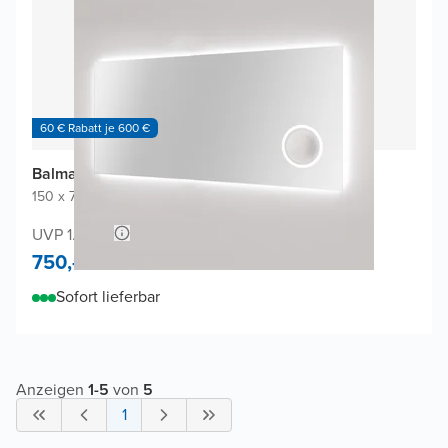
60 € Rabatt je 600 €
Balmani Giro Badspiegel
150 x 70 cm
|
Spiegel ohne Rahmen
|
Rechteckig
UVP 1.500,-
750,-
Sofort lieferbar
Anzeigen
1
-
5
von
5
1