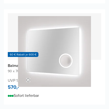
60 € Rabatt je 600 €
Balmani Giro Badspiegel
90 x 70 cm
|
Spiegel ohne Rahmen
|
Rechteckig
UVP 1.140,-
570,-
Sofort lieferbar