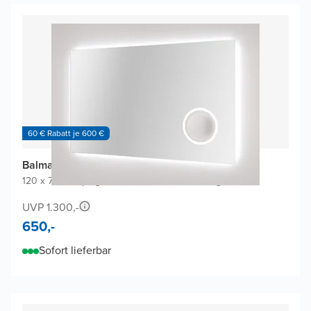
60 € Rabatt je 600 €
Balmani Giro Badspiegel
120 x 70 cm
|
Spiegel ohne Rahmen
|
Rechteckig
UVP 1.300,-
650,-
Sofort lieferbar