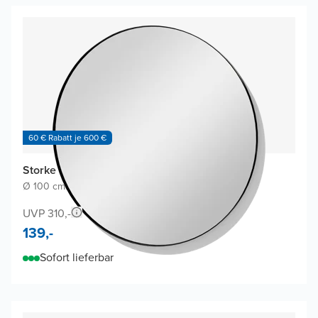
60 € Rabatt je 600 €
Storke Nero Badspiegel
Ø 100 cm
|
Schwarz
|
Rund
UVP 310,-
139,-
Sofort lieferbar