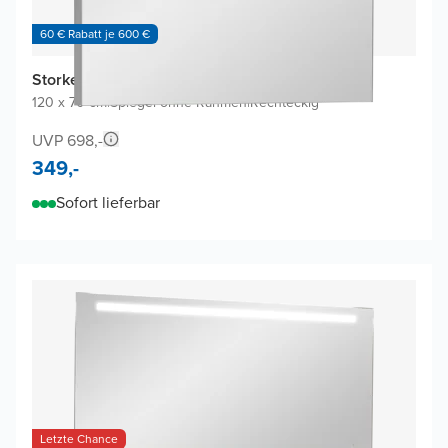
60 € Rabatt je 600 €
Storke Lucera Badspiegel
120 x 70 cm
|
Spiegel ohne Rahmen
|
Rechteckig
UVP 698,-
349,-
Sofort lieferbar
Letzte Chance