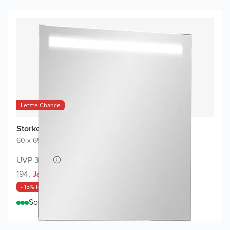
Letzte Chance
Storke Lucio Badspiegel
60 x 65 cm
|
Spiegel ohne Rahmen
|
Rechteckig
UVP 389,-
164,-
194,-
Jetzt
- 15% Rabatt
Sofort lieferbar