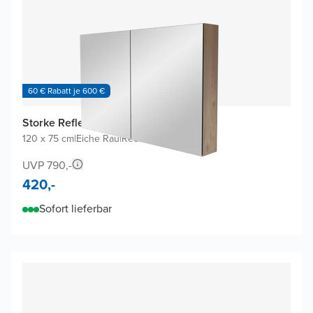
60 € Rabatt je 600 €
Storke Reflecta Spiegelschrank
120 x 75 cm
|
Eiche Rau
|
Rechteckig
UVP 790,-
420,-
Sofort lieferbar