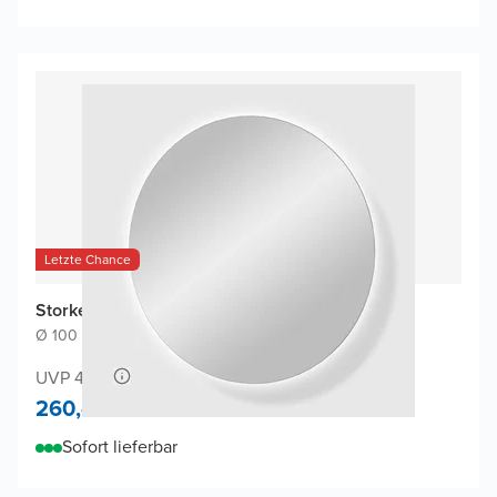
Letzte Chance
Storke Disc Badspiegel
Ø 100 cm
|
Spiegel ohne Rahmen
|
Rund
UVP 475,-
260,-
Sofort lieferbar