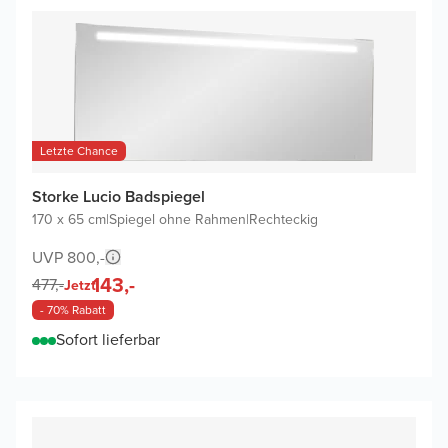
Letzte Chance
Storke Lucio Badspiegel
170 x 65 cm
|
Spiegel ohne Rahmen
|
Rechteckig
UVP 800,-
143,-
477,-
Jetzt
- 70% Rabatt
Sofort lieferbar