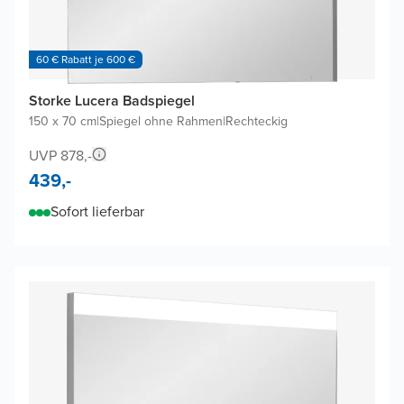
60 € Rabatt je 600 €
Storke Lucera Badspiegel
150 x 70 cm
|
Spiegel ohne Rahmen
|
Rechteckig
UVP 878,-
439,-
Sofort lieferbar