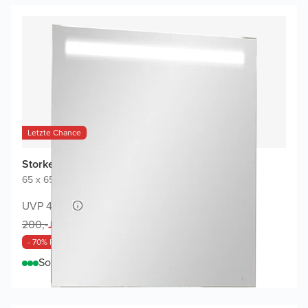
Letzte Chance
Storke Lucio Badspiegel
65 x 65 cm
|
Spiegel ohne Rahmen
|
Rechteckig
UVP 400,-
60,-
200,-
Jetzt
- 70% Rabatt
Sofort lieferbar