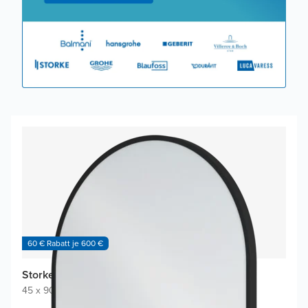
60 € Rabatt je 600 €
Storke Nero Badspiegel
45 x 90 cm
|
Schwarz
|
Oval