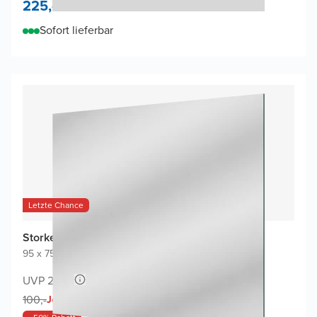
225,-
Sofort lieferbar
Letzte Chance
Storke Soto Badspiegel
95 x 75 cm
|
Spiegel ohne Rahmen
|
Rechteckig
UVP 200,-
50,-
100,-
Jetzt