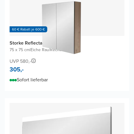
60 € Rabatt je 600 €
Storke Reflecta Spiegelschrank
75 x 75 cm
|
Eiche Rau
|
Rechteckig
UVP 580,-
305,-
Sofort lieferbar