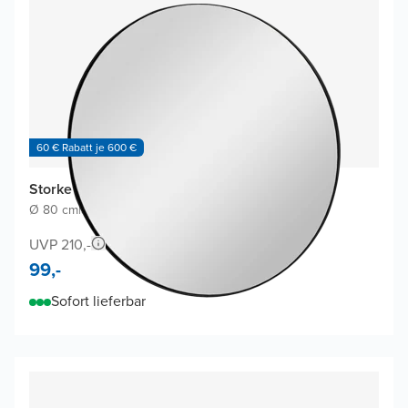
60 € Rabatt je 600 €
Storke Nero Badspiegel
Ø 80 cm
|
Schwarz
|
Rund
UVP 210,-
99,-
Sofort lieferbar