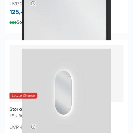
UVP 250,-
125,-
Sofort lieferbar
Letzte Chance
Storke Somma Badspiegel
45 x 90 cm
|
Spiegel ohne Rahmen
|
Oval
UVP 430,-