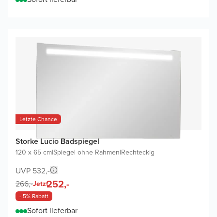
Letzte Chance
Storke Lucio Badspiegel
120 x 65 cm
|
Spiegel ohne Rahmen
|
Rechteckig
UVP 532,-
252,-
266,-
Jetzt
- 5% Rabatt
Sofort lieferbar