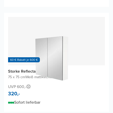
60 € Rabatt je 600 €
Storke Reflecta Spiegelschrank
75 x 75 cm
|
Weiß matt
|
Rechteckig
UVP 600,-
320,-
Sofort lieferbar