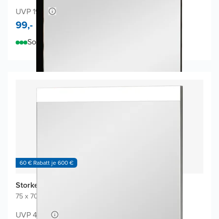
UVP 198,-
99,-
Sofort lieferbar
60 € Rabatt je 600 €
Storke Lucera Badspiegel
75 x 70 cm
|
Spiegel ohne Rahmen
|
Rechteckig
UVP 480,-