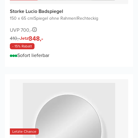
Storke Lucio Badspiegel
150 x 65 cm
|
Spiegel ohne Rahmen
|
Rechteckig
UVP 700,-
348,-
410,-
Jetzt
- 15% Rabatt
Sofort lieferbar
Letzte Chance