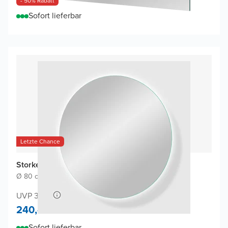
- 50% Rabatt
Sofort lieferbar
Letzte Chance
Storke Disc Badspiegel
Ø 80 cm
|
Spiegel ohne Rahmen
|
Rund
UVP 390,-
240,-
Sofort lieferbar