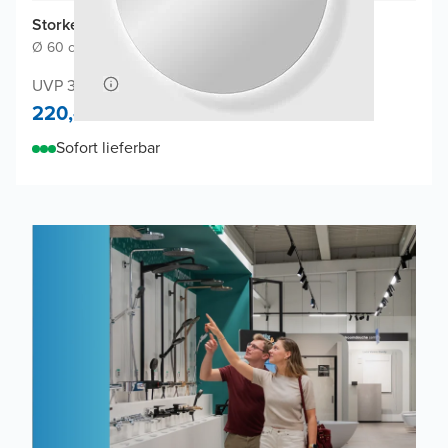
Storke Disc Badspiegel
Ø 60 cm
|
Spiegel ohne Rahmen
|
Rund
UVP 345,-
220,-
Sofort lieferbar