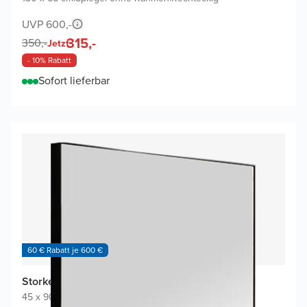
UVP 600,-
315,-
350,-
Jetzt
- 10% Rabatt
Sofort lieferbar
60 € Rabatt je 600 €
Storke Nero Badspiegel
45 x 90 cm
|
Schwarz
|
Rechteckig