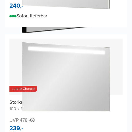
240,-
Sofort lieferbar
Letzte Chance
Storke Lucio Badspiegel
100 x 65 cm
|
Spiegel ohne Rahmen
|
Rechteckig
UVP 478,-
239,-