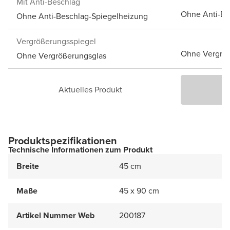
Mit Anti-Beschlag
Ohne Anti-Be
Ohne Anti-Beschlag-Spiegelheizung
Vergrößerungsspiegel
Ohne Vergröß
Ohne Vergrößerungsglas
Aktuelles Produkt
P
Produktspezifikationen
Technische Informationen zum Produkt
Breite
45 cm
Maße
45 x 90 cm
Artikel Nummer Web
200187