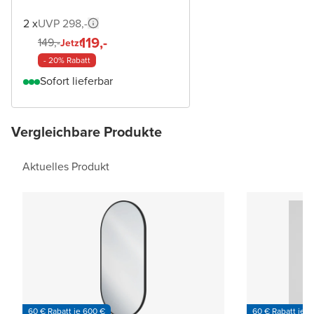
2 x
UVP 298,-
119,-
149,-
Jetzt
- 20% Rabatt
Sofort lieferbar
Vergleichbare Produkte
Aktuelles Produkt
60 € Rabatt je 600 €
60 € Rabatt je 6