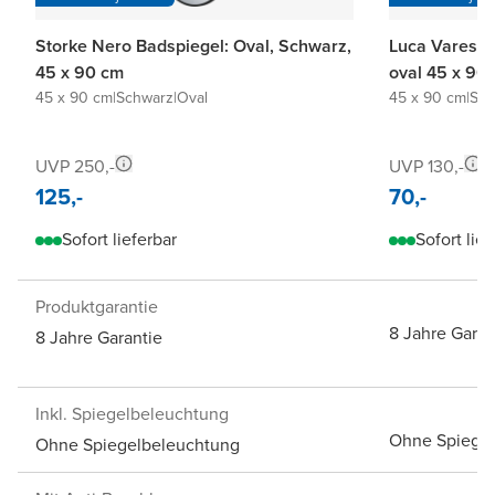
Storke Nero Badspiegel: Oval, Schwarz,
Luca Varess 
45 x 90 cm
oval 45 x 90
45 x 90 cm
|
Schwarz
|
Oval
45 x 90 cm
|
Spi
UVP 250,-
UVP 130,-
125,-
70,-
Sofort lieferbar
Sofort lief
Produktgarantie
8 Jahre Garan
8 Jahre Garantie
Inkl. Spiegelbeleuchtung
Ohne Spiege
Ohne Spiegelbeleuchtung