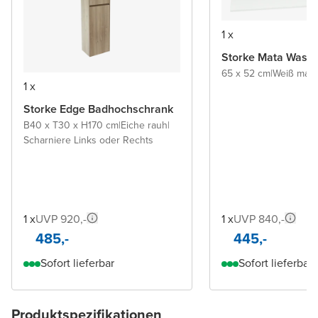
1 x
Storke Mata Wasch
65 x 52 cm
|
Weiß matt
|
1 x
Storke Edge Badhochschrank
B40 x T30 x H170 cm
|
Eiche rauh
|
Scharniere Links oder Rechts
1 x
UVP 920,-
1 x
UVP 840,-
485,-
445,-
Sofort lieferbar
Sofort lieferbar
Produktspezifikationen