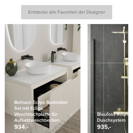
Entdecke alle Favoriten der Designer
Balmani Eclips Badmöbel
Set mit Eclips
Waschtischplatte für
Blaufoss Round
Aufsatzwaschbecken
Duschsystem
934,-
935,-