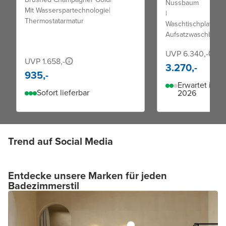
Nussbaum
Mit Wasserspartechnologie
|
|
Thermostatarmatur
Waschtischplatte fü
Aufsatzwaschbecke
UVP 6.340,-
UVP 1.658,-
3.270,-
935,-
Erwartet im L
Sofort lieferbar
2026
Trend auf Social Media
Entdecke unsere Marken für jeden
Badezimmerstil