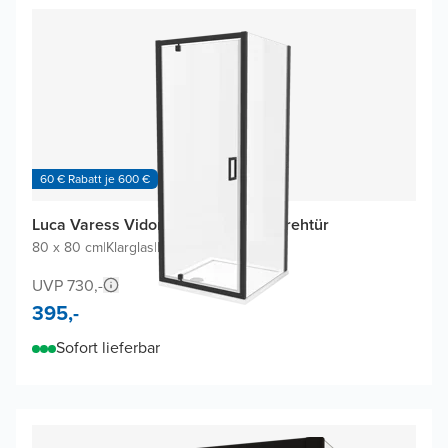
60 € Rabatt je 600 €
Luca Varess Vidor Eckdusche mit Drehtür
80 x 80 cm
|
Klarglas
|
Profil Schwarz
UVP 730,-
395,-
Sofort lieferbar