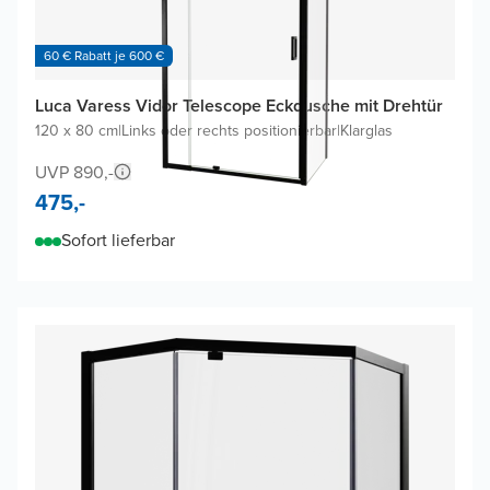
60 € Rabatt je 600 €
Luca Varess Vidor Telescope Eckdusche mit Drehtür
120 x 80 cm
|
Links oder rechts positionierbar
|
Klarglas
UVP 890,-
475,-
Sofort lieferbar