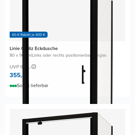
60 € Rabatt je 600 €
Linie Cadiz Eckdusche
80 x 90 cm
|
Links oder rechts positionierbar
|
Klarglas
UVP 690,-
355,-
Sofort lieferbar