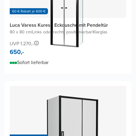
60 € Rabatt je 600 €
Luca Varess Kuresa Eckdusche mit Pendeltür
80 x 80 cm
|
Links oder rechts positionierbar
|
Klarglas
UVP 1.270,-
650,-
Sofort lieferbar