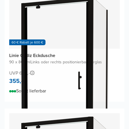
60 € Rabatt je 600 €
Linie Cadiz Eckdusche
90 x 80 cm
|
Links oder rechts positionierbar
|
Klarglas
UVP 690,-
355,-
Sofort lieferbar