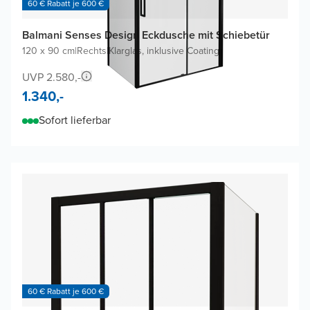
60 € Rabatt je 600 €
Balmani Senses Design Eckdusche mit Schiebetür
120 x 90 cm
|
Rechts
|
Klarglas, inklusive Coating
UVP 2.580,-
1.340,-
Sofort lieferbar
60 € Rabatt je 600 €