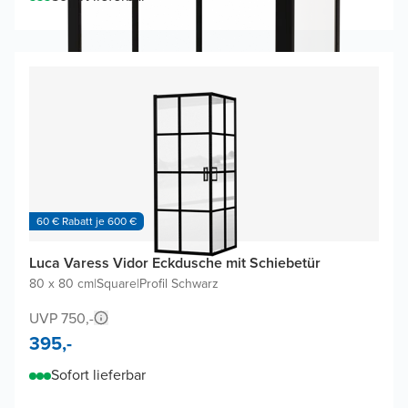
60 € Rabatt je 600 €
Luca Varess Vidor Eckdusche mit Schiebetür
80 x 80 cm
|
Square
|
Profil Schwarz
UVP 750,-
395,-
Sofort lieferbar