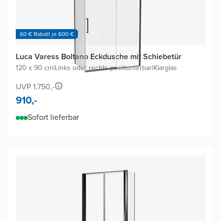
60 € Rabatt je 600 €
Luca Varess Boltano Eckdusche mit Schiebetür
120 x 90 cm
|
Links oder rechts positionierbar
|
Klarglas
UVP 1.750,-
910,-
Sofort lieferbar