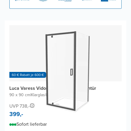
60 € Rabatt je 600 €
Luca Varess Vidor Eckdusche mit Drehtür
90 x 90 cm
|
Klarglas
|
Profil Schwarz
UVP 738,-
399,-
Sofort lieferbar