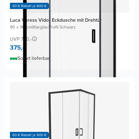
60 € Rabatt je 600 €
Luca Varess Vidor Eckdusche mit Drehtür
90 x 90 cm
|
Klarglas
|
Profil Schwarz
UVP 750,-
375,-
Sofort lieferbar
60 € Rabatt je 600 €