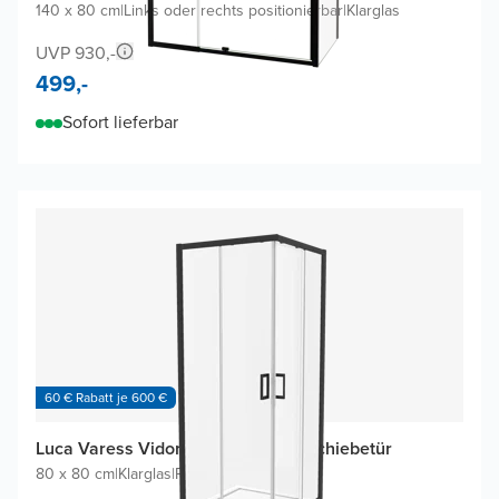
140 x 80 cm
|
Links oder rechts positionierbar
|
Klarglas
UVP 930,-
499,-
Sofort lieferbar
60 € Rabatt je 600 €
Luca Varess Vidor Eckdusche mit Schiebetür
80 x 80 cm
|
Klarglas
|
Profil Schwarz