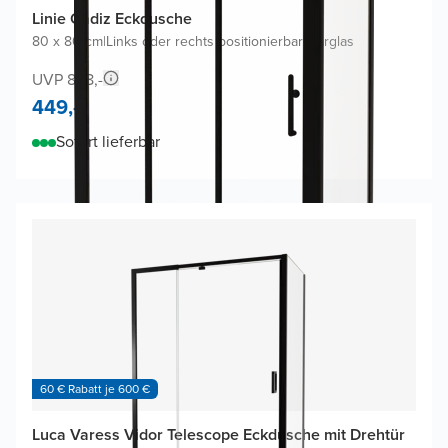
Linie Cadiz Eckdusche
80 x 80 cm
|
Links oder rechts positionierbar
|
Klarglas
UVP 858,-
449,-
Sofort lieferbar
60 € Rabatt je 600 €
Luca Varess Vidor Telescope Eckdusche mit Drehtür