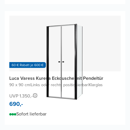
60 € Rabatt je 600 €
Luca Varess Kuresa Eckdusche mit Pendeltür
90 x 90 cm
|
Links oder rechts positionierbar
|
Klarglas
UVP 1.350,-
690,-
Sofort lieferbar