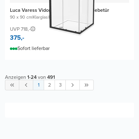
Luca Varess Vidor Eckdusche mit Schiebetür
90 x 90 cm
|
Klarglas
|
Profil Schwarz
UVP 718,-
375,-
Sofort lieferbar
Anzeigen
1
-
24
von
491
1
2
3