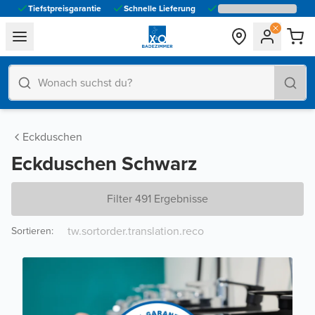
Tiefstpreisgarantie
Schnelle Lieferung
general.navigation.toggle_menu.label
Eckduschen
Eckduschen Schwarz
Filter 491 Ergebnisse
Sortieren
: