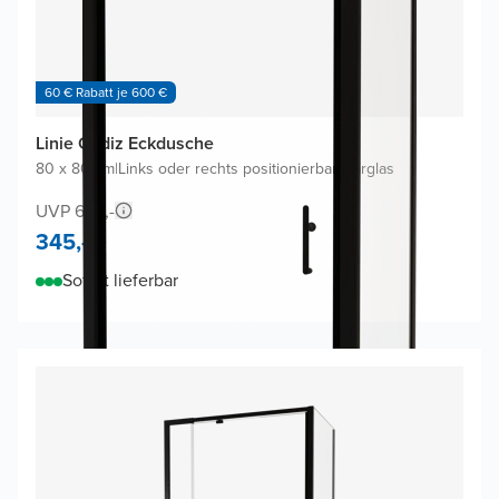
60 € Rabatt je 600 €
Linie Cadiz Eckdusche
80 x 80 cm
|
Links oder rechts positionierbar
|
Klarglas
UVP 670,-
345,-
Sofort lieferbar