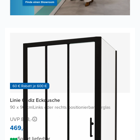
60 € Rabatt je 600 €
Linie Cadiz Eckdusche
90 x 90 cm
|
Links oder rechts positionierbar
|
Klarglas
UVP 898,-
469,-
Sofort lieferbar