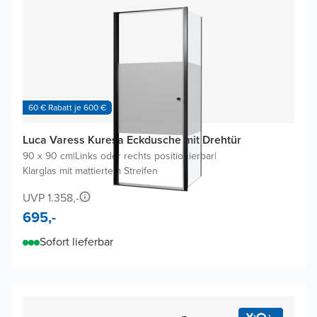
60 € Rabatt je 600 €
Luca Varess Kuresa Eckdusche mit Drehtür
90 x 90 cm
|
Links oder rechts positionierbar
|
Klarglas mit mattiertem Streifen
UVP 1.358,-
695,-
Sofort lieferbar