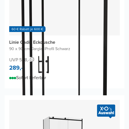
60 € Rabatt je 600 €
Linie Cadiz Eckdusche
90 x 90 cm
|
Klarglas
|
Profil Schwarz
UVP 538,-
289,-
Sofort lieferbar