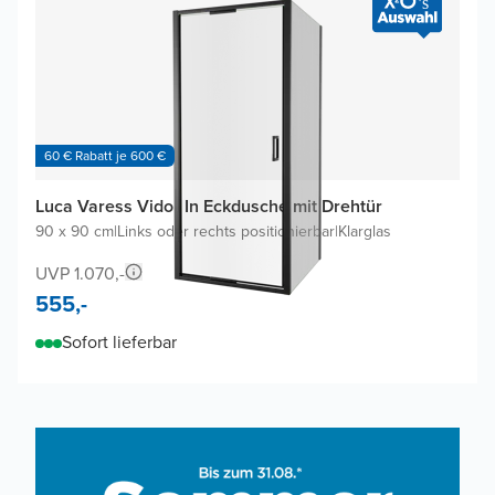
60 € Rabatt je 600 €
Luca Varess Vidor In Eckdusche mit Drehtür
90 x 90 cm
|
Links oder rechts positionierbar
|
Klarglas
UVP 1.070,-
555,-
Sofort lieferbar