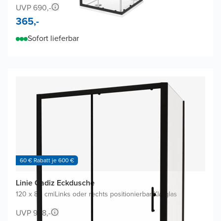
UVP 690,-
365,-
Sofort lieferbar
60 € Rabatt je 600 €
Linie Cadiz Eckdusche
120 x 80 cm
|
Links oder rechts positionierbar
|
Klarglas
UVP 998,-