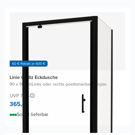
60 € Rabatt je 600 €
Linie Cadiz Eckdusche
90 x 90 cm
|
Links oder rechts positionierbar
|
Klarglas
UVP 710,-
365,-
Sofort lieferbar