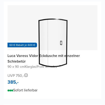
60 € Rabatt je 600 €
Luca Varess Vidor Eckdusche mit einzelner
Schiebetür
90 x 90 cm
|
Klarglas
|
Profil Schwarz
UVP 750,-
385,-
Sofort lieferbar