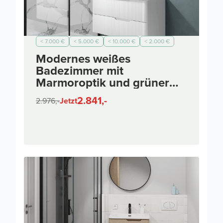
< 7.000 €
< 5.000 €
< 10.000 €
< 2.000 €
Modernes weißes
Badezimmer mit
Marmoroptik und grüner
Akzentwand
2.841,-
2.976,-
Jetzt