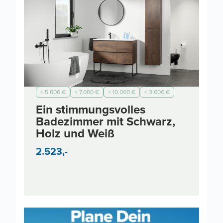
< 5.000 €
< 7.000 €
< 10.000 €
< 3.000 €
Industrial
Ein stimmungsvolles
Badezimmer mit Schwarz,
Holz und Weiß
2.523,-