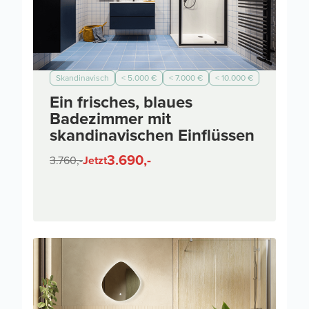
Skandinavisch
< 5.000 €
< 7.000 €
< 10.000 €
Ein frisches, blaues
Badezimmer mit
skandinavischen Einflüssen
3.690,-
3.760,-
Jetzt