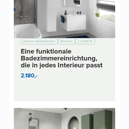
Kleines Badezimmer
Modern
< 5.000 €
< 7.000 €
< 10.000 €
< 3.000 €
Eine funktionale
Badezimmereinrichtung,
die in jedes Interieur passt
2.180,-