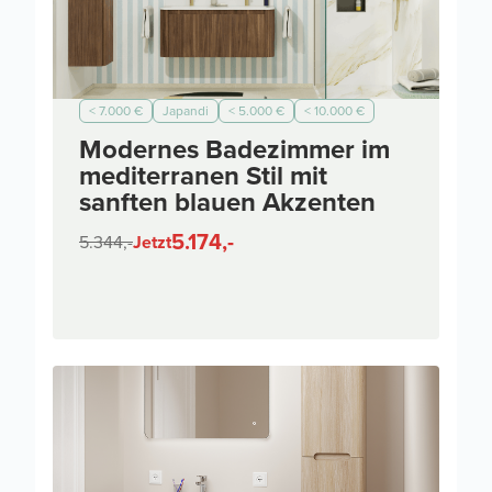
< 7.000 €
Japandi
< 5.000 €
< 10.000 €
Modernes Badezimmer im
mediterranen Stil mit
sanften blauen Akzenten
5.174,-
5.344,-
Jetzt