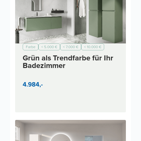
Farbe
< 5.000 €
< 7.000 €
< 10.000 €
Modern
Grün als Trendfarbe für Ihr
Badezimmer
4.984,-