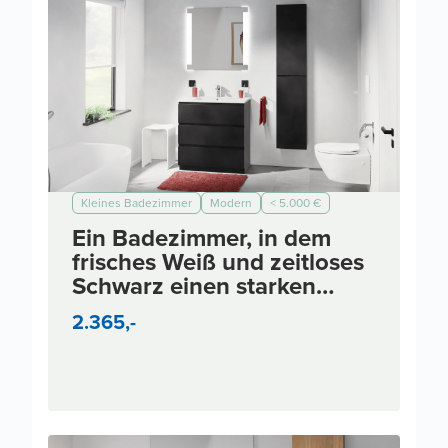
Kleines Badezimmer
Modern
< 5.000 €
< 7.000 €
< 10.000 €
< 3.000 €
Ein Badezimmer, in dem
frisches Weiß und zeitloses
Schwarz einen starken
Kontrast bilden
2.365,-