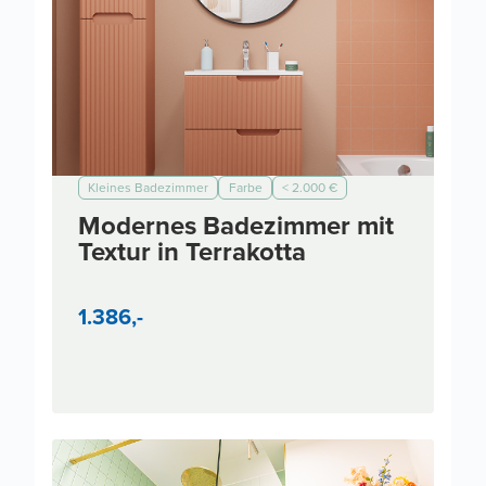
Kleines Badezimmer
Farbe
< 2.000 €
< 5.000 €
< 7.000 €
< 10.000 €
< 3.000 €
Modernes Badezimmer mit
Modern
Textur in Terrakotta
1.386,-