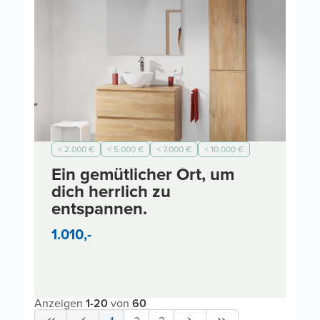
< 2.000 €
< 5.000 €
< 7.000 €
< 10.000 €
< 3.000 €
Modern
Ein gemütlicher Ort, um
dich herrlich zu
entspannen.
1.010,-
Anzeigen
1
-
20
von
60