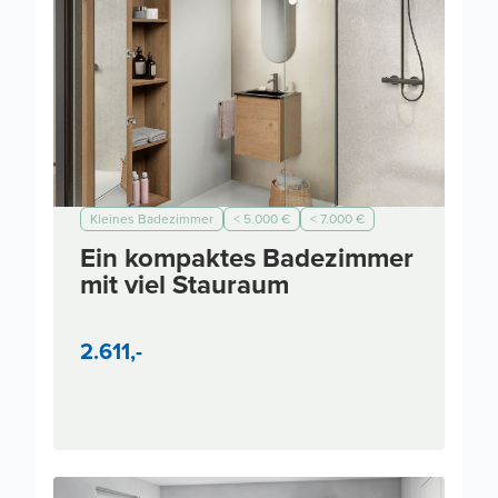
Kleines Badezimmer
< 5.000 €
< 7.000 €
< 10.000 €
Modern
Ein kompaktes Badezimmer
mit viel Stauraum
2.611,-