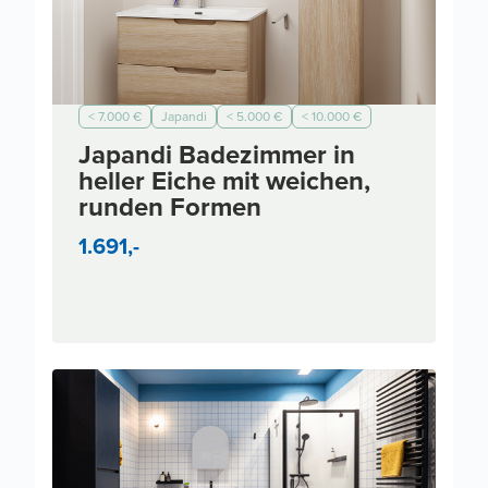
< 7.000 €
Japandi
< 5.000 €
< 10.000 €
< 2.000 €
< 3.000 €
Japandi Badezimmer in
heller Eiche mit weichen,
runden Formen
1.691,-