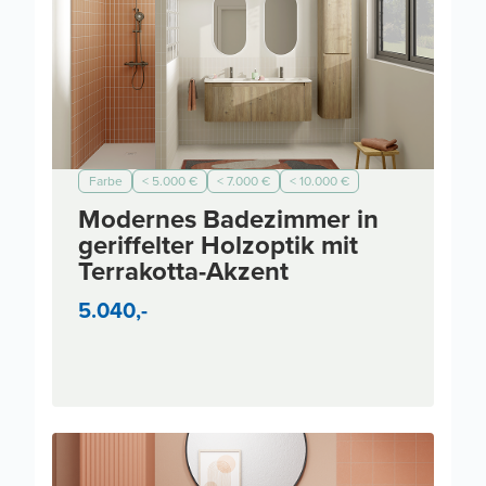
Farbe
< 5.000 €
< 7.000 €
< 10.000 €
Modern
Modernes Badezimmer in
geriffelter Holzoptik mit
Terrakotta-Akzent
5.040,-