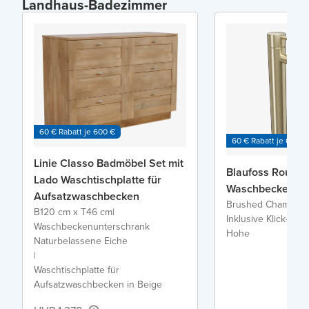
Landhaus-Badezimmer
60 € Rabatt je 600 €
60 € Rabatt je 600 €
Linie Classo Badmöbel Set mit
Blaufoss Round 
Lado Waschtischplatte für
Waschbecken Ar
Aufsatzwaschbecken
Brushed Champagn
B120 cm x T46 cm
|
Inklusive Klick-Klac
Waschbeckenunterschrank
Hohe
Naturbelassene Eiche
|
Waschtischplatte für
Aufsatzwaschbecken in Beige