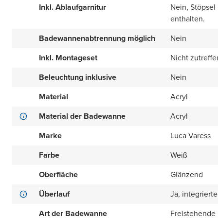
Inkl. Ablaufgarnitur
Nein, Stöpsel
enthalten.
Badewannenabtrennung möglich
Nein
Inkl. Montageset
Nicht zutreff
Beleuchtung inklusive
Nein
Material
Acryl
Material der Badewanne
Acryl
Marke
Luca Varess
Farbe
Weiß
Oberfläche
Glänzend
Überlauf
Ja, integriert
Art der Badewanne
Freistehend