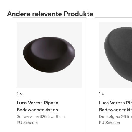
Andere relevante Produkte
1 x
1 x
Luca Varess Riposo
Luca Varess Ri
Badewannenkissen
Badewannenki
Schwarz matt
|
26,5 x 19 cm
|
Dunkelgrau
|
26,5 
PU-Schaum
PU-Schaum