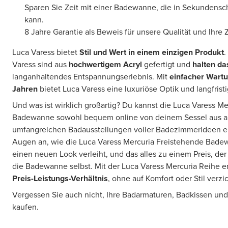
Sparen Sie Zeit mit einer Badewanne, die in Sekundensc
kann.
8 Jahre Garantie als Beweis für unsere Qualität und Ihre 
Luca Varess bietet
Stil und Wert in einem einzigen Produkt
.
Varess sind aus
hochwertigem Acryl
gefertigt und
halten d
langanhaltendes Entspannungserlebnis. Mit
einfacher Wart
Jahren
bietet Luca Varess eine luxuriöse Optik und langfristi
Und was ist wirklich großartig? Du kannst die Luca Varess M
Badewanne sowohl bequem online von deinem Sessel aus al
umfangreichen Badausstellungen voller Badezimmerideen er
Augen an, wie die Luca Varess Mercuria Freistehende Ba
einen neuen Look verleiht, und das alles zu einem Preis, de
die Badewanne selbst. Mit der Luca Varess Mercuria Reihe er
Preis-Leistungs-Verhältnis
, ohne auf Komfort oder Stil verz
Vergessen Sie auch nicht, Ihre Badarmaturen, Badkissen un
kaufen.