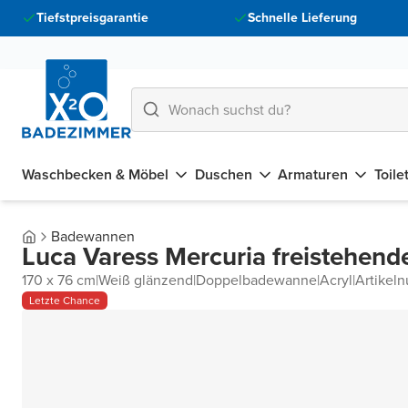
Tiefstpreisgarantie
Schnelle Lieferung
Waschbecken & Möbel
Duschen
Armaturen
Toile
Badewannen
Luca Varess Mercuria freistehen
170 x 76 cm
|
Weiß glänzend
|
Doppelbadewanne
|
Acryl
|
Artikel
Letzte Chance