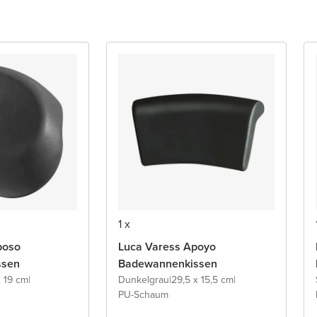
1 x
poso
Luca Varess Apoyo
ssen
Badewannenkissen
x 19 cm
|
Dunkelgrau
|
29,5 x 15,5 cm
|
PU-Schaum