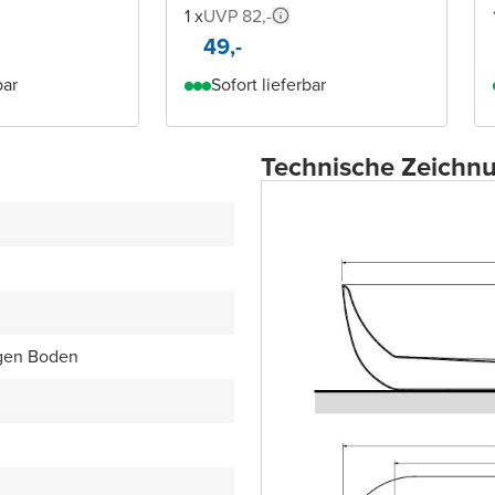
1 x
UVP 82,-
49,-
bar
Sofort lieferbar
Technische Zeichn
igen Boden