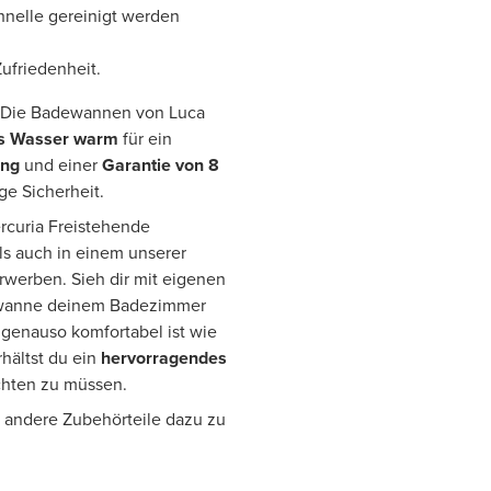
hnelle gereinigt werden
Zufriedenheit.
 Die Badewannen von Luca
as Wasser warm
für ein
ung
und einer
Garantie von 8
ge Sicherheit.
ercuria Freistehende
s auch in einem unserer
werben. Sieh dir mit eigenen
dewanne deinem Badezimmer
r genauso komfortabel ist wie
hältst du ein
hervorragendes
ichten zu müssen.
d andere Zubehörteile dazu zu