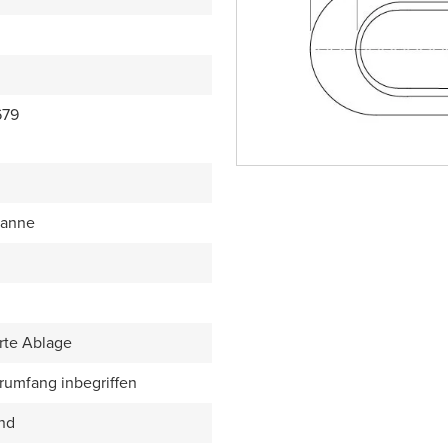
679
anne
rte Ablage
erumfang inbegriffen
end