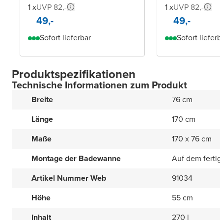
1 x
UVP 82,-
1 x
UVP 82,-
49,-
49,-
Sofort lieferbar
Sofort liefer
Produktspezifikationen
Technische Informationen zum Produkt
Breite
76 cm
Länge
170 cm
Maße
170 x 76 cm
Montage der Badewanne
Auf dem fert
Artikel Nummer Web
91034
Höhe
55 cm
Inhalt
270 l