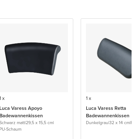
1 x
1 x
Luca Varess Apoyo
Luca Varess Retta
Badewannenkissen
Badewannenkissen
Schwarz matt
|
29,5 x 15,5 cm
|
Dunkelgrau
|
32 x 14 cm
|
PU-
PU-Schaum