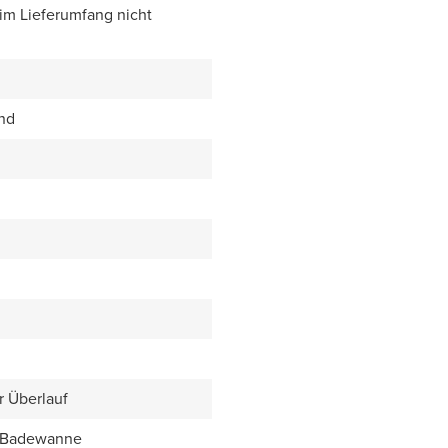
 im Lieferumfang nicht
end
er Überlauf
e Badewanne