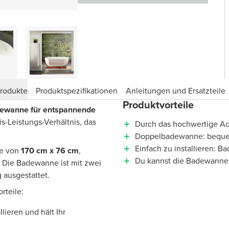
produkte
Produktspezifikationen
Anleitungen und Ersatzteile
Produktvorteile
ewanne für entspannende
is-Leistungs-Verhältnis, das
Durch das hochwertige Acr
Doppelbadewanne: bequem 
Einfach zu installieren: 
ße von
170 cm x 76 cm
,
Du kannst die Badewanne g
. Die Badewanne ist mit zwei
 ausgestattet.
rteile:
lieren und hält Ihr