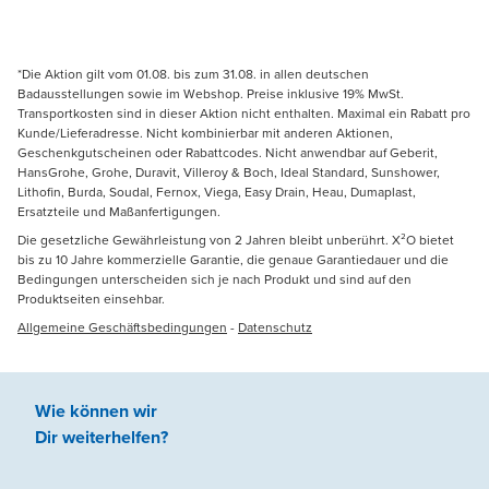
*Die Aktion gilt vom 01.08. bis zum 31.08. in allen deutschen
Badausstellungen sowie im Webshop. Preise inklusive 19% MwSt.
Transportkosten sind in dieser Aktion nicht enthalten. Maximal ein Rabatt pro
Kunde/Lieferadresse. Nicht kombinierbar mit anderen Aktionen,
Geschenkgutscheinen oder Rabattcodes. Nicht anwendbar auf Geberit,
HansGrohe, Grohe, Duravit, Villeroy & Boch, Ideal Standard, Sunshower,
Lithofin, Burda, Soudal, Fernox, Viega, Easy Drain, Heau, Dumaplast,
Ersatzteile und Maßanfertigungen.
Die gesetzliche Gewährleistung von 2 Jahren bleibt unberührt. X²O bietet
bis zu 10 Jahre kommerzielle Garantie, die genaue Garantiedauer und die
Bedingungen unterscheiden sich je nach Produkt und sind auf den
Produktseiten einsehbar.
Allgemeine Geschäftsbedingungen
-
Datenschutz
Wie können wir
Dir weiterhelfen
?