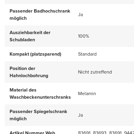
Passender Badhochschrank
Ja
möglich
Ausziehbarkeit der
100%
Schubladen
Kompakt (platzsparend)
Standard
Position der
Nicht zutreffend
Hahnlochbohrung
Material des
Melamin
Waschbeckenunterschranks
Passender Spiegelschrank
Ja
möglich
Artikel Nummer Web
83691_83693_83691_944