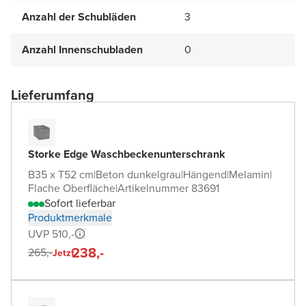
Anzahl der Schubläden
3
Anzahl Innenschubladen
0
Lieferumfang
Storke Edge Waschbeckenunterschrank
B35 x T52 cm
|
Beton dunkelgrau
|
Hängend
|
Melamin
|
Flache Oberfläche
|
Artikelnummer 83691
Sofort lieferbar
Produktmerkmale
UVP 510,-
238,-
265,-
Jetzt