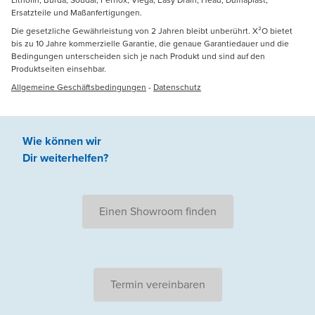
Lithofin, Burda, Soudal, Fernox, Viega, Easy Drain, Heau, Dumaplast,
Ersatzteile und Maßanfertigungen.
Die gesetzliche Gewährleistung von 2 Jahren bleibt unberührt. X²O bietet
bis zu 10 Jahre kommerzielle Garantie, die genaue Garantiedauer und die
Bedingungen unterscheiden sich je nach Produkt und sind auf den
Produktseiten einsehbar.
Allgemeine Geschäftsbedingungen
-
Datenschutz
Wie können wir
Dir weiterhelfen
?
Einen Showroom finden
Termin vereinbaren