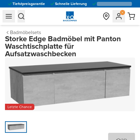
Tiefstpreisgarantie
Schnelle Lieferung
general.navigation.toggle_menu.label
general.navigation.toggle_menu.label
Badmöbelsets
Storke Edge Badmöbel mit Panton
Waschtischplatte für
Aufsatzwaschbecken
Letzte Chance