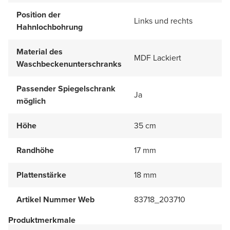
Position der
Links und rechts
Hahnlochbohrung
Material des
MDF Lackiert
Waschbeckenunterschranks
Passender Spiegelschrank
Ja
möglich
Höhe
35 cm
Randhöhe
17 mm
Plattenstärke
18 mm
Artikel Nummer Web
83718_203710
Produktmerkmale