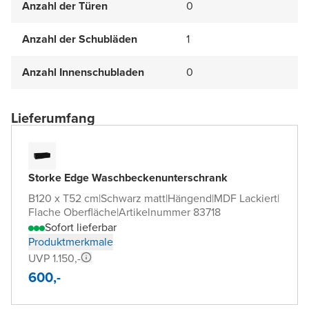
Anzahl der Türen
0
Anzahl der Schubläden
1
Anzahl Innenschubladen
0
Lieferumfang
Storke Edge Waschbeckenunterschrank
B120 x T52 cm
|
Schwarz matt
|
Hängend
|
MDF Lackiert
|
Flache Oberfläche
|
Artikelnummer 83718
Sofort lieferbar
Produktmerkmale
UVP 1.150,-
600,-