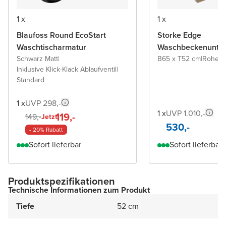
1 x
1 x
Blaufoss Round EcoStart
Storke Edge
Waschtischarmatur
Waschbeckenunter
Schwarz Matt
|
B65 x T52 cm
|
Rohe E
Inklusive Klick-Klack Ablaufventil
|
Standard
1 x
UVP 298,-
1 x
UVP 1.010,-
119,-
149,-
Jetzt
530,-
- 20% Rabatt
Sofort lieferbar
Sofort lieferbar
Produktspezifikationen
Technische Informationen zum Produkt
Tiefe
52 cm