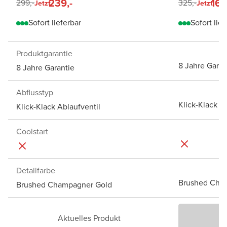
239,-
162
299,-
325,-
Jetzt
Jetzt
Sofort lieferbar
Sofort lief
Produktgarantie
8 Jahre Garan
8 Jahre Garantie
Abflusstyp
Klick-Klack A
Klick-Klack Ablaufventil
Coolstart
Detailfarbe
Brushed Cha
Brushed Champagner Gold
Aktuelles Produkt
P