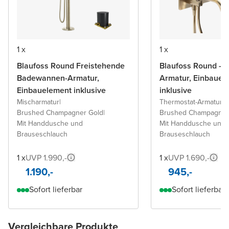
1 x
1 x
Blaufoss Round Freistehende
Blaufoss Round -
Badewannen-Armatur,
Armatur, Einbauel
Einbauelement inklusive
inklusive
Mischarmatur
|
Thermostat-Armatur
|
Brushed Champagner Gold
|
Brushed Champagner
Mit Handdusche und
Mit Handdusche und
Brauseschlauch
Brauseschlauch
1 x
UVP 1.990,-
1 x
UVP 1.690,-
1.190,-
945,-
Sofort lieferbar
Sofort lieferbar
Vergleichbare Produkte